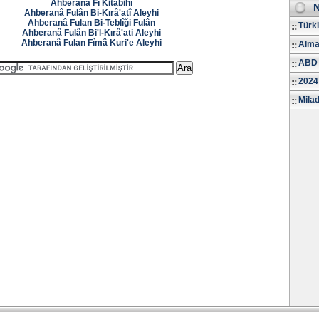
Ahberanâ Fî Kitâbihî
N
Ahberanâ Fulân Bi-Kırâ'atî Aleyhi
Ahberanâ Fulan Bi-Teblîği Fulân
Türk
Ahberanâ Fulân Bi'l-Kırâ'ati Aleyhi
Ahberanâ Fulan Fîmâ Kuri'e Aleyhi
Alma
ABD 
2024
Milad