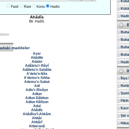
Kütüb
Fasil
Ravi
Konu
Hadis
Kütüb
Hadis
Ahâdîs
Bk. Hadîs.
B
Buhar
ddeler
Buha
Buhar
radaki maddeler
Asar
Buhar
Abâdile
Adalet
Hadi
Adâletu'r-Râvî
Adâletu's-Sahâbe
İ
A'delu'n-Nâs
A'demu's-Sıhha
İhya 
Ademu's-Subut
Adl
Rehb
Adlu'r-Rivâye
Şami
Adlun
Adlun Dâbitun
Fikih
Adlun Hâfizun
Adul
Kavr
Ahâdîs
Ahâdîsu'l-Ahkâm
Şiir 
Ahbâr
Ahbârî
Hika
Ahberanâ