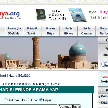
Anasayfa
Kitaplik
Kuran
Hadis
Fıkıh
Foru
Sözlükler
Takvim
Rüya
Hikaye
Oyunlar
Rehb
Üy
Paro
[Üye 
[p.Un
hari
|
Hadis Sözlüğü
A
B
C
D
E
F
G
H
I
İ
K
L
M
N
R
S
Ş
T
U
V
Y
Z
HADİSLERİNDE ARAMA YAP
K
Kütüb
Kütüb-ü Sitte
Buhari
Hepsi
Kütüb