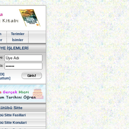
m
Terimler
er
İsimler
ÜYE İŞLEMLERİ
e:
la:
Ol]
uttum]
ütübü Sitte
ü Sitte Fasillari
ü Sitte Konulari