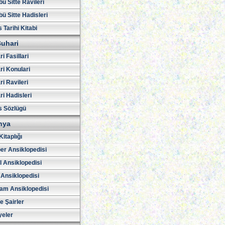
ü Sitte Ravileri
ü Sitte Hadisleri
 Tarihi Kitabi
uhari
i Fasillari
ri Konulari
i Ravileri
i Hadisleri
s Sözlügü
hya
Kitaplığı
er Ansiklopedisi
l Ansiklopedisi
 Ansiklopedisi
am Ansiklopedisi
ve Şairler
yeler