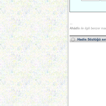
---
Ahâdîs
ile ilgili benzer ma
Hadis Sözlüğü
sı