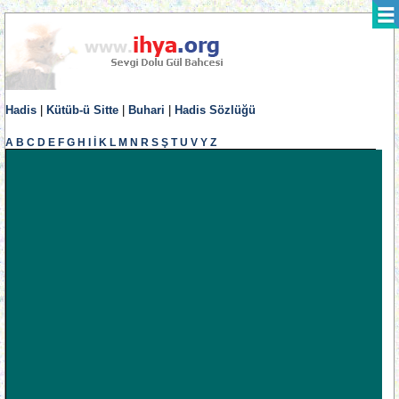
Hadis
|
Kütüb-ü Sitte
|
Buhari
|
Hadis Sözlüğü
A
B
C
D
E
F
G
H
I
İ
K
L
M
N
R
S
Ş
T
U
V
Y
Z