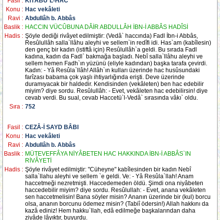
Fasil :
KİTÂBÜ`L-HAC
Konu :
Hac vekâleti
Ravi :
Abdullâh b. Abbâs
Baslik :
HACCIN VÜCÛBUNA DÂİR ABDULLÂH İBN-İ ABBÂS HADÎSİ
Hadis :
Şöyle dediği rivâyet edilmiştir: (Vedâ` haccında) Fadl İbn-i Abbâs,
Resûlullâh salla`llâhu aleyhi ve sellem`in redîfi idi. Has`am (kabîlesin)
den genç bir kadın (istiftâ için) Resûlullâh`a geldi. Bu sırada Fadl
kadına, kadın da Fadl` bakmağa başladı. Nebî salla`llâhu aleyhi ve
sellem hemen Fadh`ın yüzünü (eliyle kadından) başka tarafa çevirdi.
Kadın: - Yâ Resûla`llâh! Allâh`ın kulları üzerinde hac husûsundaki
farîzası babama çok yaşlı ihtiyarlığında erişti. Deve üzerinde
duramıyacak bir haldedir. Kendisinden (vekâleten) ben hac edebilir
miyim? diye sordu. Resûlullâh: - Evet, vekâleten hac edebilirsin! diye
cevab verdi. Bu sual, cevab Haccetü`l-Vedâ` sırasında vâkı` oldu.
Sıra :
752
Fasil :
CEZÂ-İ SAYD BÂBI
Konu :
Hac vekâleti
Ravi :
Abdullâh b. Abbâs
Baslik :
MÜTEVEFFÂYA NİYÂBETEN HAC HAKKINDA İBN-İ ABBÂS`IN
RİVÂYETİ
Hadis :
Şöyle rivâyet edilmiştir: "Cüheyne" kabîlesinden bir kadın Nebî
salla`llahu aleyhi ve sellem `e geldi. Ve: - Yâ Resûla`llah! Anam
haccetmeği nezretmişti. Haccedemeden öldü. Şimdi ona niyâbeten
haccedebilir miyim? diye sordu. Resûlullah: - Evet, anana vekâleten
sen haccetmelisin! Bana söyler misin? Ananın üzerinde bir (kul) borcu
olsa, ananın borcunu ödemez misin? (Tabiî ödersin!) Allah hakkını da
kazâ ediniz! Hem hakku`llah, edâ edilmeğe başkalarından daha
ziyâde lâyıktır, buyurdu.