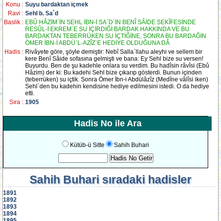
Konu :
Suyu bardaktan içmek
Ravi :
Sehl b. Sa`d
Baslik :
EBÛ HÂZİM`İN SEHL İBN-İ SA`D`İN BENÎ SÂİDE SEKÎFESİNDE
RESÛL-İ EKREM`E SU İÇİRDİĞİ BARDAK HAKKINDA VE BU
BARDAKTAN TEBERRÜKEN SU İÇTİĞİNE, SONRA BU BARDAĞIN
ÖMER İBN-İ ABDÜ`L-AZÎZ`E HEDİYE OLDUĞUNA DÂ
Hadis :
Rivâyete göre, şöyle demiştir: Nebî Salla`llahu aleyhi ve sellem bir
kere Benî Sâide sofasına gelmişti ve bana: Ey Sehl bize su versen!
Buyurdu. Ben de şu kadehle onlara su verdim. Bu hadîsin râvîsi (Ebû
Hâzim) der ki: Bu kadehi Sehl bize çıkarıp gösterdi. Bunun içinden
(teberrüken) su içtik. Sonra Ömer İbn-i Abdülâzîz (Medîne vâlîsi iken)
Sehl`den bu kadehin kendisine hediye edilmesini istedi. O da hediye
etti.
Sıra :
1905
Hadis No ile Ara
Kütüb-ü Sitte
Sahih Buhari
Sahih Buhari
sıradaki hadisler
1891
1892
1893
1894
1895