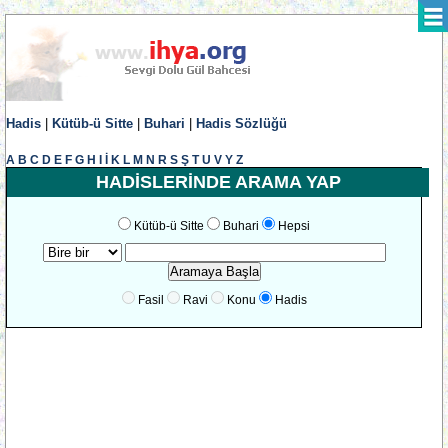
Hadis
|
Kütüb-ü Sitte
|
Buhari
|
Hadis Sözlüğü
A
B
C
D
E
F
G
H
I
İ
K
L
M
N
R
S
Ş
T
U
V
Y
Z
HADİSLERİNDE ARAMA YAP
Kütüb-ü Sitte
Buhari
Hepsi
Fasil
Ravi
Konu
Hadis