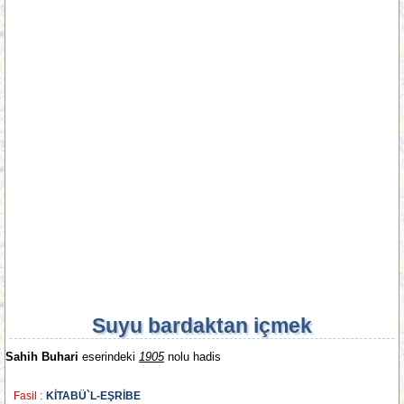
Suyu bardaktan içmek
Sahih Buhari
eserindeki
1905
nolu hadis
Fasil :
KİTABÜ`L-EŞRİBE