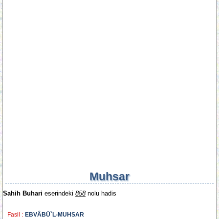
Muhsar
Sahih Buhari
eserindeki
858
nolu hadis
Fasil :
EBVÂBÜ`L-MUHSAR