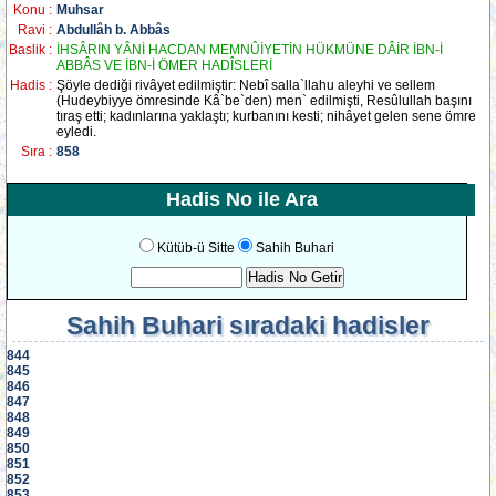
Konu :
Muhsar
Ravi :
Abdullâh b. Abbâs
Baslik :
İHSÂRIN YÂNİ HACDAN MEMNÛİYETİN HÜKMÜNE DÂİR İBN-İ
ABBÂS VE İBN-İ ÖMER HADÎSLERİ
Hadis :
Şöyle dediği rivâyet edilmiştir: Nebî salla`llahu aleyhi ve sellem
(Hudeybiyye ömresinde Kâ`be`den) men` edilmişti, Resûlullah başını
tıraş etti; kadınlarına yaklaştı; kurbanını kesti; nihâyet gelen sene ömre
eyledi.
Sıra :
858
Hadis No ile Ara
Kütüb-ü Sitte
Sahih Buhari
Sahih Buhari
sıradaki hadisler
844
845
846
847
848
849
850
851
852
853