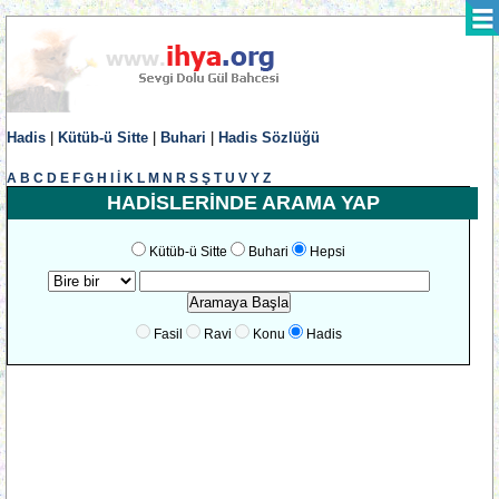
Hadis
|
Kütüb-ü Sitte
|
Buhari
|
Hadis Sözlüğü
A
B
C
D
E
F
G
H
I
İ
K
L
M
N
R
S
Ş
T
U
V
Y
Z
HADİSLERİNDE ARAMA YAP
Kütüb-ü Sitte
Buhari
Hepsi
Fasil
Ravi
Konu
Hadis