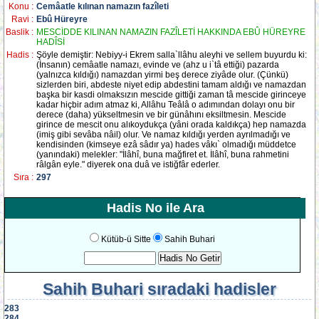
Konu :
Cemâatle kılınan namazın fazîleti
Ravi :
Ebû Hüreyre
Baslik :
MESCİDDE KILINAN NAMAZIN FAZÎLETİ HAKKINDA EBÛ HÜREYRE
HADÎSİ
Hadis :
Şöyle demiştir: Nebiyy-i Ekrem salla`llâhu aleyhi ve sellem buyurdu ki:
(İnsanın) cemâatle namazı, evinde ve (ahz u i`tâ ettiği) pazarda
(yalnızca kıldığı) namazdan yirmi beş derece ziyâde olur. (Çünkü)
sizlerden biri, abdeste niyet edip abdestini tamam aldığı ve namazdan
başka bir kasdi olmaksızın mescide gittiği zaman tâ mescide girinceye
kadar hiçbir adım atmaz ki, Allâhu Teâlâ o adımından dolayı onu bir
derece (daha) yükseltmesin ve bir günâhını eksiltmesin. Mescide
girince de mescit onu alıkoydukça (yâni orada kaldıkça) hep namazda
(imiş gibi sevâba nâil) olur. Ve namaz kıldığı yerden ayrılmadığı ve
kendisinden (kimseye ezâ sâdır ya) hades vâkı` olmadığı müddetce
(yanındaki) melekler: "İlâhî, buna mağfiret et. İlâhî, buna rahmetini
râlgân eyle." diyerek ona duâ ve istiğfâr ederler.
Sıra :
297
Hadis No ile Ara
Kütüb-ü Sitte
Sahih Buhari
Sahih Buhari
sıradaki hadisler
283
284