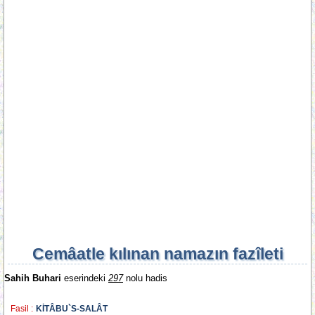
Cemâatle kılınan namazın fazîleti
Sahih Buhari
eserindeki
297
nolu hadis
Fasil :
KİTÂBU`S-SALÂT