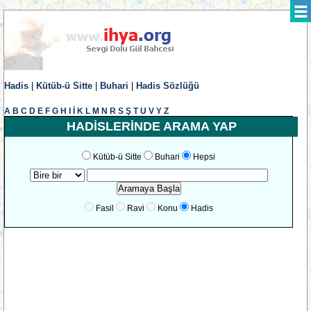
Hadis
|
Kütüb-ü Sitte
|
Buhari
|
Hadis Sözlüğü
A
B
C
D
E
F
G
H
I
İ
K
L
M
N
R
S
Ş
T
U
V
Y
Z
HADİSLERİNDE ARAMA YAP
Kütüb-ü Sitte
Buhari
Hepsi
Fasil
Ravi
Konu
Hadis