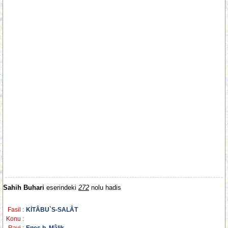
Sahih Buhari
eserindeki
272
nolu hadis
Fasil :
KİTÂBU`S-SALÂT
Konu :