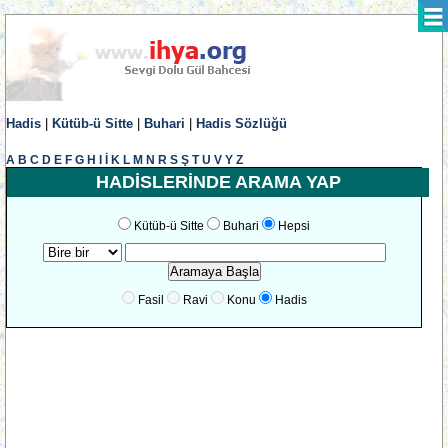
Hadis
|
Kütüb-ü Sitte
|
Buhari
|
Hadis Sözlüğü
A
B
C
D
E
F
G
H
I
İ
K
L
M
N
R
S
Ş
T
U
V
Y
Z
HADİSLERİNDE ARAMA YAP
Kütüb-ü Sitte
Buhari
Hepsi
Fasil
Ravi
Konu
Hadis