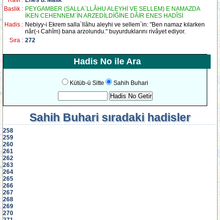
Ravi :
Enes b. Mâlik
Baslik :
PEYGAMBER (SALLA`LLÂHU ALEYHİ VE SELLEM) E NAMAZDA
İKEN CEHENNEM`İN ARZEDİLDİĞİNE DÂİR ENES HADÎSİ
Hadis :
Nebiyy-i Ekrem salla`llâhu aleyhi ve sellem`in: "Ben namaz kılarken
nâr(-ı Cahîm) bana arzolundu." buyurduklarını rivâyet ediyor.
Sıra :
272
Hadis No ile Ara
Kütüb-ü Sitte
Sahih Buhari
Sahih Buhari
sıradaki hadisler
258
259
260
261
262
263
264
265
266
267
268
269
270