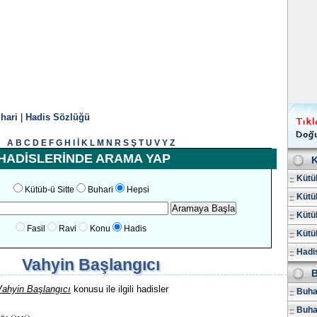
hari
|
Hadis Sözlüğü
A
B
C
D
E
F
G
H
I
İ
K
L
M
N
R
S
Ş
T
U
V
Y
Z
HADİSLERİNDE ARAMA YAP
K
Kütüb
Kütüb-ü Sitte
Buhari
Hepsi
Kütüb
Kütüb
Fasil
Ravi
Konu
Hadis
Kütüb
Hadis
Vahyin Başlangıcı
B
Vahyin Başlangıcı
konusu ile ilgili hadisler
Buhar
Buha