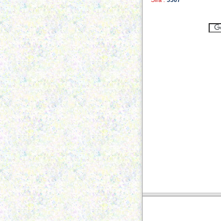
Sıra :
5567