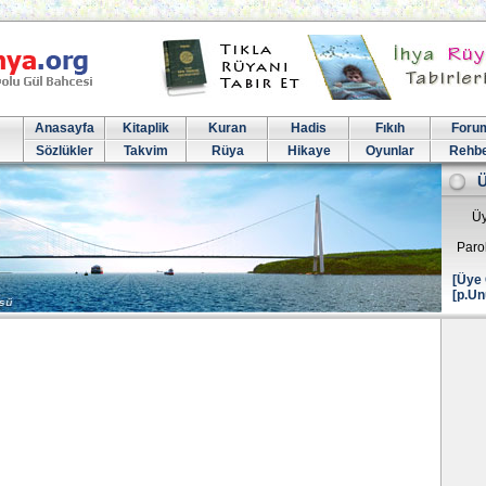
Anasayfa
Kitaplik
Kuran
Hadis
Fıkıh
Foru
Sözlükler
Takvim
Rüya
Hikaye
Oyunlar
Rehb
Üy
Paro
[Üye 
[p.Un