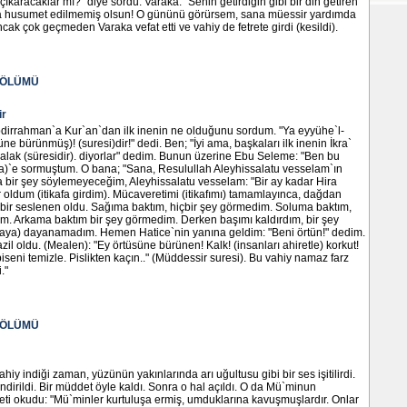
ıkaracaklar mı?" diye sordu. Varaka: "Senin getirdiğin gibi bir din getiren
na husumet edilmemiş olsun! O gününü görürsem, sana müessir yardımda
cak çok geçmeden Varaka vefat etti ve vahiy de fetrete girdi (kesildi).
BÖLÜMÜ
ir
irrahman`a Kur`an`dan ilk inenin ne olduğunu sordum. "Ya eyyühe`l-
e bürünmüş)! (suresi)dir!" dedi. Ben; "İyi ama, başkaları ilk inenin İkra`
alak (süresidir). diyorlar" dedim. Bunun üzerine Ebu Seleme: "Ben bu
ra)`e sormuştum. O bana; "Sana, Resulullah Aleyhissalatu vesselam`ın
 bir şey söylemeyeceğim, Aleyhissalatu vesselam: "Bir ay kadar Hira
oldum (itikafa girdim). Mücaveretimi (itikafımı) tamamlayınca, dağdan
bir seslenen oldu. Sağıma baktım, hiçbir şey görmedim. Soluma baktım,
im. Arkama baktım bir şey görmedim. Derken başımı kaldırdım, bir şey
ya) dayanamadım. Hemen Hatice`nin yanına geldim: "Beni örtün!" dedim.
zil oldu. (Mealen): "Ey örtüsüne bürünen! Kalk! (insanları ahiretle) korkut!
iseni temizle. Pislikten kaçın.." (Müddessir suresi). Bu vahiy namaz farz
."
BÖLÜMÜ
hiy indiği zaman, yüzünün yakınlarında arı uğultusu gibi bir ses işitilirdi.
indirildi. Bir müddet öyle kaldı. Sonra o hal açıldı. O da Mü`minun
eti okudu: "Mü`minler kurtuluşa ermiş, umduklarına kavuşmuşlardır. Onlar