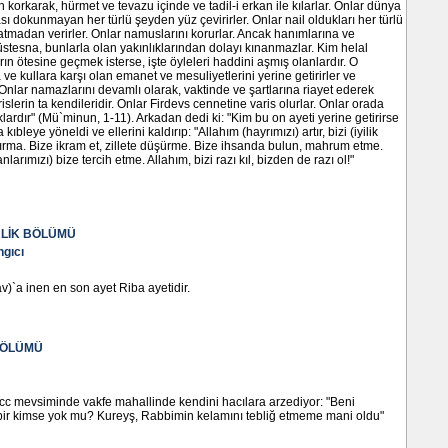
 korkarak, hürmet ve tevazu içinde ve tadil-i erkan ile kılarlar. Onlar dünya
sı dokunmayan her türlü şeyden yüz çevirirler. Onlar nail oldukları her türlü
atmadan verirler. Onlar namuslarını korurlar. Ancak hanımlarına ve
üstesna, bunlarla olan yakınlıklarından dolayı kınanmazlar. Kim helal
rın ötesine geçmek isterse, işte öyleleri haddini aşmış olanlardır. O
 ve kullara karşı olan emanet ve mesuliyetlerini yerine getirirler ve
 Onlar namazlarını devamlı olarak, vaktinde ve şartlarına riayet ederek
arislerin ta kendileridir. Onlar Firdevs cennetine varis olurlar. Onlar orada
lardır" (Mü`minun, 1-11). Arkadan dedi ki: "Kim bu on ayeti yerine getirirse
kıbleye yöneldi ve ellerini kaldırıp: "Allahım (hayrımızı) artır, bizi (iyilik
ırma. Bize ikram et, zillete düşürme. Bize ihsanda bulun, mahrum etme.
nlarımızı) bize tercih etme. Allahım, bizi razı kıl, bizden de razı ol!"
LİK BÖLÜMÜ
ngıcı
v)`a inen en son ayet Riba ayetidir.
BÖLÜMÜ
acc mevsiminde vakfe mahallinde kendini hacılara arzediyor: "Beni
ir kimse yok mu? Kureyş, Rabbimin kelamını tebliğ etmeme mani oldu"