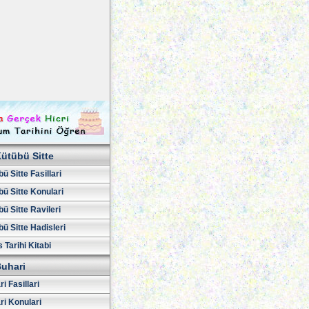
ütübü Sitte
ü Sitte Fasillari
ü Sitte Konulari
ü Sitte Ravileri
ü Sitte Hadisleri
 Tarihi Kitabi
uhari
i Fasillari
ri Konulari