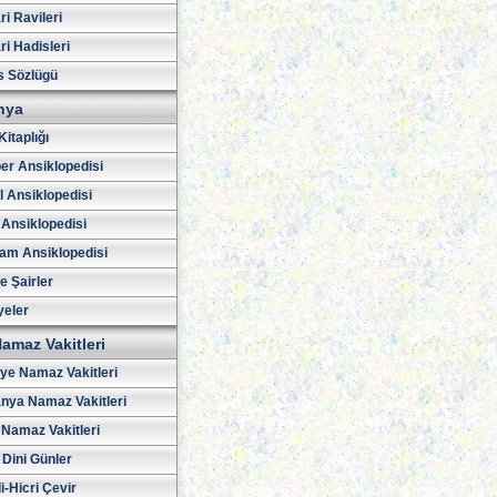
i Ravileri
i Hadisleri
s Sözlügü
hya
Kitaplığı
er Ansiklopedisi
l Ansiklopedisi
 Ansiklopedisi
am Ansiklopedisi
ve Şairler
yeler
amaz Vakitleri
iye Namaz Vakitleri
nya Namaz Vakitleri
Namaz Vakitleri
 Dini Günler
i-Hicri Çevir