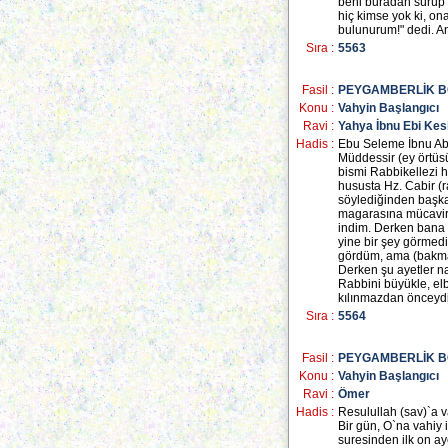
beni buradan sürüp ç
hiç kimse yok ki, o
bulunurum!" dedi. An
Sıra :
5563
Fasil :
PEYGAMBERLİK 
Konu :
Vahyin Başlangıcı
Ravi :
Yahya İbnu Ebi Kes
Hadis :
Ebu Seleme İbnu Abd
Müddessir (ey örtüsün
bismi Rabbikellezi h
hususta Hz. Cabir (
söylediğinden başka
magarasına mücavir 
indim. Derken bana 
yine bir şey görmed
gördüm, ama (bakma
Derken şu ayetler na
Rabbini büyükle, elb
kılınmazdan önceydi
Sıra :
5564
Fasil :
PEYGAMBERLİK 
Konu :
Vahyin Başlangıcı
Ravi :
Ömer
Hadis :
Resulullah (sav)`a va
Bir gün, O`na vahiy 
suresinden ilk on ay