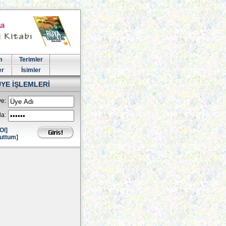
m
Terimler
er
İsimler
ÜYE İŞLEMLERİ
e:
la:
Ol]
uttum]