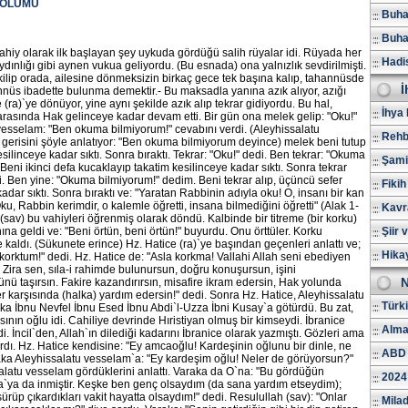
BÖLÜMÜ
Buhar
Buhar
ahiy olarak ilk başlayan şey uykuda gördüğü salih rüyalar idi. Rüyada her
Hadi
dınlığı gibi aynen vukua geliyordu. (Bu esnada) ona yalnızlık sevdirilmişti.
ilip orada, ailesine dönmeksizin birkaç gece tek başına kalıp, tahannüsde
İ
nüs ibadette bulunma demektir.- Bu maksadla yanına azık alıyor, azığı
(ra)`ye dönüyor, yine aynı şekilde azık alıp tekrar gidiyordu. Bu hal,
İhya 
rasında Hak gelinceye kadar devam etti. Bir gün ona melek gelip: "Oku!"
vesselam: "Ben okuma bilmiyorum!" cevabını verdi. (Aleyhissalatu
Rehb
gerisini şöyle anlatıyor: "Ben okuma bilmiyorum deyince) melek beni tutup
silinceye kadar sıktı. Sonra bıraktı. Tekrar: "Oku!" dedi. Ben tekrar: "Okuma
Şami
Beni ikinci defa kucaklayıp takatim kesilinceye kadar sıktı. Sonra tekrar
di. Ben yine: "Okuma bilmiyorum!" dedim. Beni tekrar alıp, üçüncü sefer
Fikih
adar sıktı. Sonra bıraktı ve: "Yaratan Rabbinin adıyla oku! O, insanı bir kan
Oku, Rabbin kerimdir, o kalemle öğretti, insana bilmediğini öğretti" (Alak 1-
Kavr
 (sav) bu vahiyleri öğrenmiş olarak döndü. Kalbinde bir titreme (bir korku)
ına geldi ve: "Beni örtün, beni örtün!" buyurdu. Onu örttüler. Korku
Şiir 
 kaldı. (Sükunete erince) Hz. Hatice (ra)`ye başından geçenleri anlattı ve;
Hika
rktum!" dedi. Hz. Hatice de: "Asla korkma! Vallahi Allah seni ebediyen
 Zira sen, sıla-i rahimde bulunursun, doğru konuşursun, işini
N
ü taşırsın. Fakire kazandırırsın, misafire ikram edersin, Hak yolunda
 karşısında (halka) yardım edersin!" dedi. Sonra Hz. Hatice, Aleyhissalatu
Türk
ka İbnu Nevfel İbnu Esed İbnu Abdi`l-Uzza İbni Kusay`a götürdü. Bu zat,
ının oğlu idi. Cahiliye devrinde Hıristiyan olmuş bir kimseydi. İbranice
Alma
. İncil`den, Allah`ın dilediği kadarını İbranice olarak yazmıştı. Gözleri ama
yardı. Hz. Hatice kendisine: "Ey amcaoğlu! Kardeşinin oğlunu bir dinle, ne
ABD 
raka Aleyhissalatu vesselam`a: "Ey kardeşim oğlu! Neler de görüyorsun?"
alatu vesselam gördüklerini anlattı. Varaka da O`na: "Bu gördüğün
2024
sa`ya da inmiştir. Keşke ben genç olsaydım (da sana yardım etseydim);
ürüp çıkardıkları vakit hayatta olsaydım!" dedi. Resulullah (sav): "Onlar
Milad