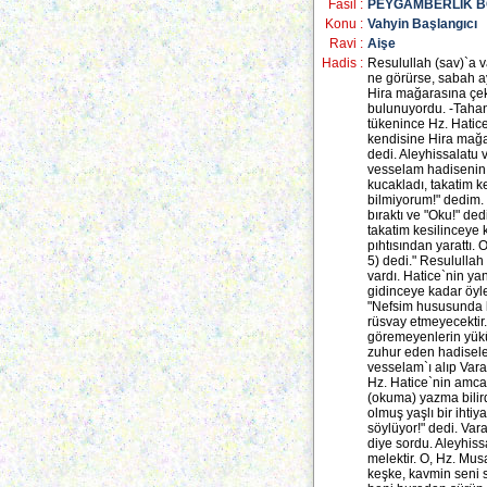
Fasil :
PEYGAMBERLİK 
Konu :
Vahyin Başlangıcı
Ravi :
Aişe
Hadis :
Resulullah (sav)`a v
ne görürse, sabah ay
Hira mağarasına çek
bulunuyordu. -Tahan
tükenince Hz. Hatice 
kendisine Hira mağa
dedi. Aleyhissalatu 
vesselam hadisenin 
kucakladı, takatim ke
bilmiyorum!" dedim. 
bıraktı ve "Oku!" de
takatim kesilinceye k
pıhtısından yarattı. 
5) dedi." Resulullah
vardı. Hatice`nin yan
gidinceye kadar öyle
"Nefsim hususunda ko
rüsvay etmeyecektir.
göremeyenlerin yükün
zuhur eden hadiseler
vesselam`ı alıp Vara
Hz. Hatice`nin amcas
(okuma) yazma bilirdi
olmuş yaşlı bir ihti
söylüyor!" dedi. Va
diye sordu. Aleyhiss
melektir. O, Hz. Mu
keşke, kavmin seni s