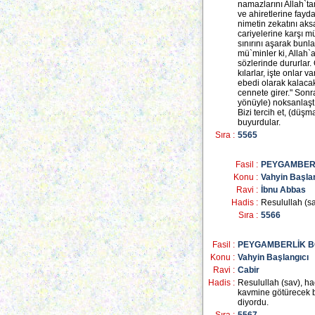
namazlarını Allah`tan
ve ahiretlerine fayda
nimetin zekatını aks
cariyelerine karşı m
sınırını aşarak bunla
mü`minler ki, Allah`a
sözlerinde dururlar.
kılarlar, işte onlar v
ebedi olarak kalacak
cennete girer." Sonra 
yönüyle) noksanlaşt
Bizi tercih et, (düşma
buyurdular.
Sıra :
5565
Fasil :
PEYGAMBER
Konu :
Vahyin Başla
Ravi :
İbnu Abbas
Hadis :
Resulullah (sa
Sıra :
5566
Fasil :
PEYGAMBERLİK 
Konu :
Vahyin Başlangıcı
Ravi :
Cabir
Hadis :
Resulullah (sav), h
kavmine götürecek b
diyordu.