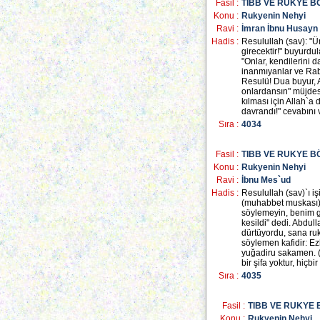
Fasil :
TIBB VE RUKYE 
Konu :
Rukyenin Nehyi
Ravi :
İmran İbnu Husayn
Hadis :
Resulullah (sav): 
girecektir!" buyurdul
"Onlar, kendilerini
inanmıyanlar ve Rabb
Resulü! Dua buyur, A
onlardansın" müjdesi
kılması için Allah`
davrandı!" cevabını 
Sıra :
4034
Fasil :
TIBB VE RUKYE 
Konu :
Rukyenin Nehyi
Ravi :
İbnu Mes`ud
Hadis :
Resulullah (sav)`ı i
(muhabbet muskası) bi
söylemeyin, benim g
kesildi" dedi. Abdull
dürtüyordu, sana ruk
söylemen kafidir: Ezh
yuğadiru sakamen. (E
bir şifa yoktur, hiçbi
Sıra :
4035
Fasil :
TIBB VE RUKYE
Konu :
Rukyenin Nehyi