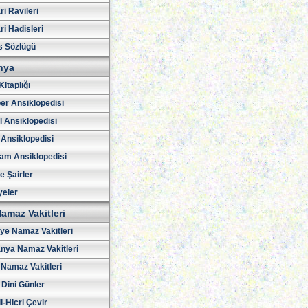
i Ravileri
i Hadisleri
s Sözlügü
hya
Kitaplığı
er Ansiklopedisi
l Ansiklopedisi
 Ansiklopedisi
am Ansiklopedisi
ve Şairler
yeler
amaz Vakitleri
iye Namaz Vakitleri
nya Namaz Vakitleri
Namaz Vakitleri
 Dini Günler
i-Hicri Çevir