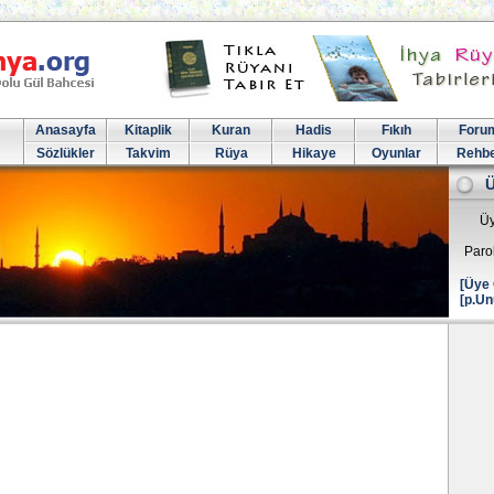
Anasayfa
Kitaplik
Kuran
Hadis
Fıkıh
Foru
Sözlükler
Takvim
Rüya
Hikaye
Oyunlar
Rehb
Üy
Paro
[Üye 
[p.Un