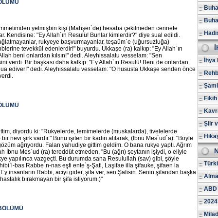
BÖLÜMÜ
Buhar
Buhar
"Ümmetimden yetmişbin kişi (Mahşer`de) hesaba çekilmeden cennete
Hadi
ar. Kendisine: "Ey Allah`ın Resulü! Bunlar kimlerdir?" diye sual edildi.
 dağlatmayanlar, rukyeye başvurmayanlar, teşaüm`e (uğursuzluğa)
İ
lerine tevekkül edenlerdir!" buyurdu. Ukkaşe (ra) kalkıp: "Ey Allah`ın
llah beni onlardan kılsın!" dedi. Aleyhissalatu vesselam: "Sen
İhya 
ni verdi. Bir başkası daha kalkıp: "Ey Allah`ın Resulü! Beni de onlardan
a dua ediver!" dedi. Aleyhissalatu vesselam: "O hususta Ukkaşe senden önce
Rehb
verdi.
Şami
Fikih
BÖLÜMÜ
Kavr
Şiir 
şittim, diyordu ki: "Rukyelerde, temimelerde (muskalarda), tivelelerde
Hika
r nevi şirk vardır." Bunu işiten bir kadın atılarak, (İbnu Mes`ud`a): "Böyle
özüm ağrıyordu. Falan yahudiye gittim geldim. O bana rukye yaptı. Ağrım
N
ah İbnu Mes`ud (ra) tereddüt etmeden, "Bu (ağrı) şeytanın işiydi, o eliyle
ye yapılınca vazgeçti. Bu durumda sana Resulullah (sav) gibi, şöyle
Türk
ibi`l-bas Rabbe`n-nas eşfi ente`ş-Şafi, Laşifae illa şifauke, şifaen la
y insanların Rabbi, acıyı gider, şifa ver, sen Şafisin. Senin şifandan başka
Alma
r hastalık bırakmayan bir şifa istiyorum.)"
ABD 
2024
 BÖLÜMÜ
Milad