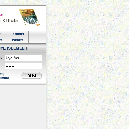
m
Terimler
er
İsimler
ÜYE İŞLEMLERİ
e:
la:
Ol]
uttum]