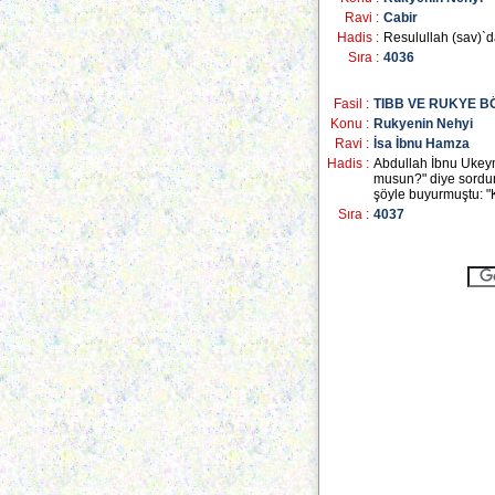
Ravi :
Cabir
Hadis :
Resulullah (sav)`d
Sıra :
4036
Fasil :
TIBB VE RUKYE 
Konu :
Rukyenin Nehyi
Ravi :
İsa İbnu Hamza
Hadis :
Abdullah İbnu Ukeym 
musun?" diye sordum.
şöyle buyurmuştu: "Ki
Sıra :
4037