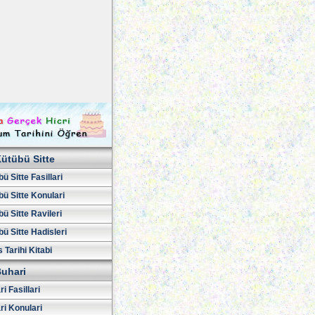
ütübü Sitte
ü Sitte Fasillari
ü Sitte Konulari
ü Sitte Ravileri
ü Sitte Hadisleri
 Tarihi Kitabi
uhari
i Fasillari
ri Konulari