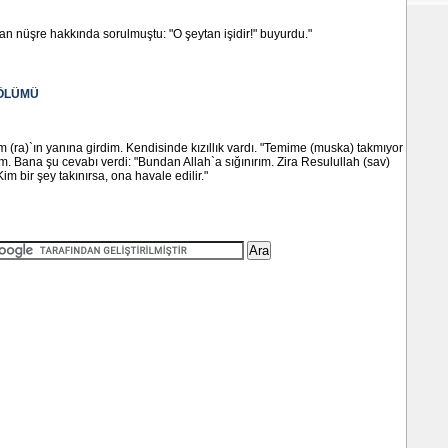
an nüşre hakkında sorulmuştu: "O şeytan işidir!" buyurdu."
BÖLÜMÜ
(ra)`ın yanına girdim. Kendisinde kızıllık vardı. "Temime (muska) takmıyor
 Bana şu cevabı verdi: "Bundan Allah`a sığınırım. Zira Resulullah (sav)
m bir şey takınırsa, ona havale edilir."