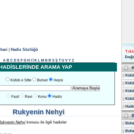
hari
|
Hadis Sözlüğü
A
B
C
D
E
F
G
H
I
İ
K
L
M
N
R
S
Ş
T
U
V
Y
Z
HADİSLERİNDE ARAMA YAP
K
Kütüb
Kütüb-ü Sitte
Buhari
Hepsi
Kütüb
Kütüb
Fasil
Ravi
Konu
Hadis
Kütüb
Hadis
Rukyenin Nehyi
B
Rukyenin Nehyi
konusu ile ilgili hadisler
Buhar
Buha