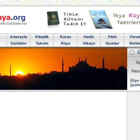
Anasayfa
Kitaplik
Kuran
Hadis
Fıkıh
Foru
Sözlükler
Takvim
Rüya
Hikaye
Oyunlar
Rehb
Üy
Paro
[Üye 
[p.Un