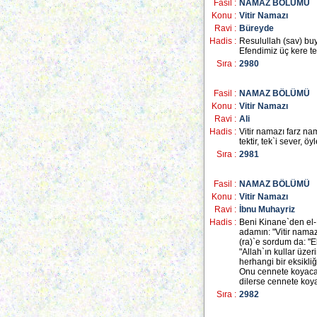
Fasil :
NAMAZ BÖLÜMÜ
Konu :
Vitir Namazı
Ravi :
Büreyde
Hadis :
Resulullah (sav) buy
Efendimiz üç kere tek
Sıra :
2980
Fasil :
NAMAZ BÖLÜMÜ
Konu :
Vitir Namazı
Ravi :
Ali
Hadis :
Vitir namazı farz na
tektir, tek`i sever, ö
Sıra :
2981
Fasil :
NAMAZ BÖLÜMÜ
Konu :
Vitir Namazı
Ravi :
İbnu Muhayriz
Hadis :
Beni Kinane`den el
adamın: "Vitir namazı
(ra)`e sordum da: "
"Allah`ın kullar üzer
herhangi bir eksikli
Onu cennete koyacakt
dilerse cennete koya
Sıra :
2982