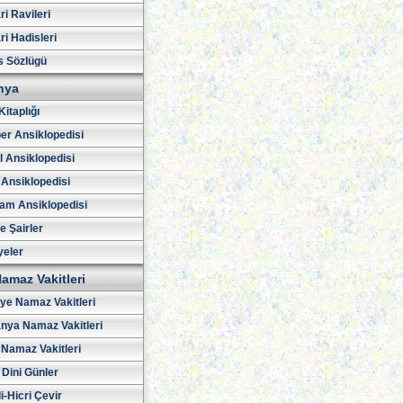
i Ravileri
i Hadisleri
s Sözlügü
hya
Kitaplığı
er Ansiklopedisi
l Ansiklopedisi
 Ansiklopedisi
am Ansiklopedisi
ve Şairler
yeler
amaz Vakitleri
iye Namaz Vakitleri
nya Namaz Vakitleri
Namaz Vakitleri
 Dini Günler
i-Hicri Çevir