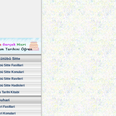
ütübü Sitte
ü Sitte Fasillari
ü Sitte Konulari
ü Sitte Ravileri
ü Sitte Hadisleri
 Tarihi Kitabi
uhari
i Fasillari
ri Konulari