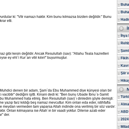
Buhar
Buhar
urdular ki: "Vitr namazı haktır. Kim bunu kılmazsa bizden değildir." Bunu
Hadi
rar etti.
İ
İhya 
Rehb
Şami
maz gibi kesin değildir. Ancak Resulullah (sav): "Allahu Teala hazretleri
yleyse ey ehl`i Kur`an vitri kılın!" buyurmuştur.
Fikih
Kavr
Şiir 
Hika
N
-Muhdici denen bir adam, Şam`da Ebu Muhammed diye künyesi olan bir
 vacibtir" dediğini işitti. Kinani dedi ki: "Ben bunu Ubade İbnu`s-Samit
Türk
Ebu Muhammed hata etmiş. Ben Resulullah (sav)`ı dinledim şöyle demişti:
ine yazıp farz kıldığı beş namaz mevcuttur. Kim onları eda eder, istihfafla
Alma
ğe meydan vermeden tam yaparsa Allah indinde ona verilmiş bir söz vardır:
ır. Onları kılmayana ise Allah`ın bir vaadi yoktur. Dilerse azab eder
ABD 
r" der.
2024
Milad