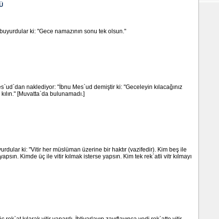
Ü
 buyurdular ki: "Gece namazının sonu tek olsun."
`ud`dan naklediyor: "İbnu Mes`ud demiştir ki: "Geceleyin kılacağınız
kılın." [Muvatta`da bulunamadı.]
rdular ki: "Vitir her müslüman üzerine bir haktır (vazifedir). Kim beş ile
yapsın. Kimde üç ile vitir kılmak isterse yapsın. Kim tek rek`atli vitr kılmayı