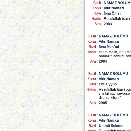
Fasil :
NAMAZ BÖLÜM
Konu :
Vitir Namazı
Ravi :
İbnu Ömer
Hadis :
Resulullah (sav)
Sıra :
2983
Fasil :
NAMAZ BÖLÜMÜ
Konu :
Vitir Namazı
Ravi :
İbnu Mes`ud
Hadis :
İmam Malik, İbnu Mes
namazın sonunu tek 
Sıra :
2984
Fasil :
NAMAZ BÖLÜMÜ
Konu :
Vitir Namazı
Ravi :
Ebu Eyyüb
Hadis :
Resulullah (sav) buyu
vitir kılmayı severse 
dilerse kılsın."
Sıra :
2985
Fasil :
NAMAZ BÖLÜMÜ
Konu :
Vitir Namazı
Ravi :
Ümmü Seleme