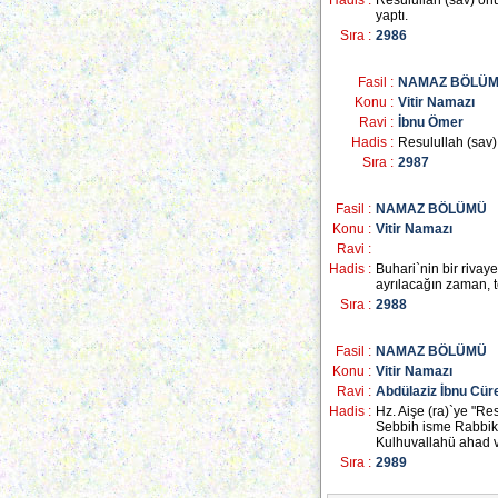
Hadis :
Resulullah (sav) onüç 
yaptı.
Sıra :
2986
Fasil :
NAMAZ BÖLÜ
Konu :
Vitir Namazı
Ravi :
İbnu Ömer
Hadis :
Resulullah (sav) 
Sıra :
2987
Fasil :
NAMAZ BÖLÜMÜ
Konu :
Vitir Namazı
Ravi :
Hadis :
Buhari`nin bir rivay
ayrılacağın zaman, t
Sıra :
2988
Fasil :
NAMAZ BÖLÜMÜ
Konu :
Vitir Namazı
Ravi :
Abdülaziz İbnu Cür
Hadis :
Hz. Aişe (ra)`ye "Res
Sebbih isme Rabbike`
Kulhuvallahü ahad v
Sıra :
2989