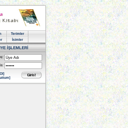
m
Terimler
er
İsimler
ÜYE İŞLEMLERİ
e:
la:
Ol]
uttum]