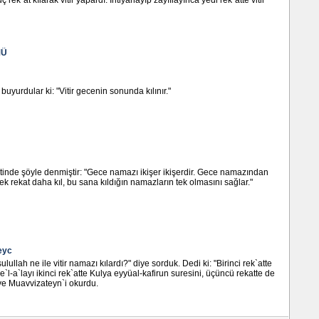
rek`at kılarak vitir yapardı. İhtiyarlayıp zayıflayınca yedi rek`atte vitir
MÜ
buyurdular ki: "Vitir gecenin sonunda kılınır."
etinde şöyle denmiştir: "Gece namazı ikişer ikişerdir. Gece namazından
ek rekat daha kıl, bu sana kıldığın namazların tek olmasını sağlar."
eyc
ulullah ne ile vitir namazı kılardı?" diye sorduk. Dedi ki: "Birinci rek`atte
l-a`layı ikinci rek`atte Kulya eyyüal-kafirun suresini, üçüncü rekatte de
e Muavvizateyn`i okurdu.