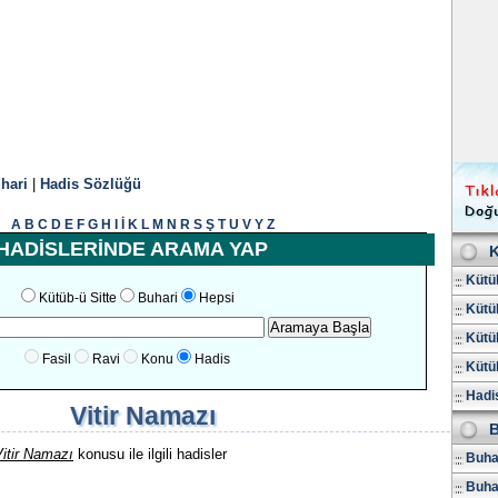
hari
|
Hadis Sözlüğü
A
B
C
D
E
F
G
H
I
İ
K
L
M
N
R
S
Ş
T
U
V
Y
Z
HADİSLERİNDE ARAMA YAP
K
Kütüb
Kütüb-ü Sitte
Buhari
Hepsi
Kütüb
Kütüb
Fasil
Ravi
Konu
Hadis
Kütüb
Hadis
Vitir Namazı
B
itir Namazı
konusu ile ilgili hadisler
Buhar
Buha