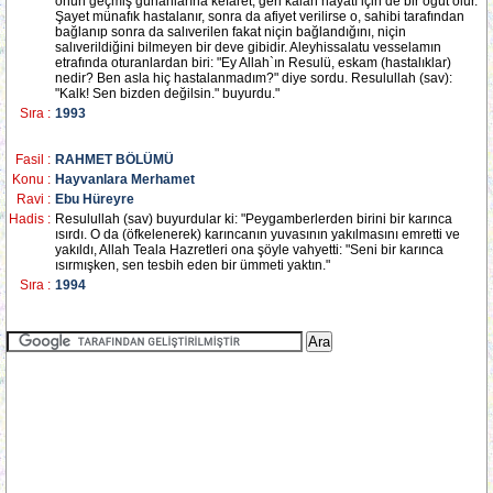
onun geçmiş günahlarına kefaret, geri kalan hayatı için de bir öğüt olur.
Şayet münafık hastalanır, sonra da afiyet verilirse o, sahibi tarafından
bağlanıp sonra da salıverilen fakat niçin bağlandığını, niçin
salıverildiğini bilmeyen bir deve gibidir. Aleyhissalatu vesselamın
etrafında oturanlardan biri: "Ey Allah`ın Resulü, eskam (hastalıklar)
nedir? Ben asla hiç hastalanmadım?" diye sordu. Resulullah (sav):
"Kalk! Sen bizden değilsin." buyurdu."
Sıra :
1993
Fasil :
RAHMET BÖLÜMÜ
Konu :
Hayvanlara Merhamet
Ravi :
Ebu Hüreyre
Hadis :
Resulullah (sav) buyurdular ki: "Peygamberlerden birini bir karınca
ısırdı. O da (öfkelenerek) karıncanın yuvasının yakılmasını emretti ve
yakıldı, Allah Teala Hazretleri ona şöyle vahyetti: "Seni bir karınca
ısırmışken, sen tesbih eden bir ümmeti yaktın."
Sıra :
1994