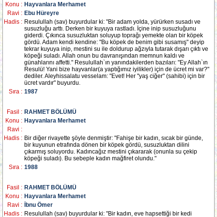
Konu :
Hayvanlara Merhamet
Ravi :
Ebu Hüreyre
Hadis :
Resulullah (sav) buyurdular ki: "Bir adam yolda, yürürken susadı ve
susuzluğu arttı. Derken bir kuyuya rastladı. İçine inip susuzluğunu
giderdi. Çıkınca susuzluktan soluyup toprağı yemekte olan bir köpek
gördü. Adam kendi kendine: "Bu köpek de benim gibi susamış" deyip
tekrar kuyuya inip, mestini su ile doldurup ağzıyla tutarak dışarı çıktı ve
köpeği suladı. Allah onun bu davranışından memnun kaldı ve
günahlarını affetti." Resulullah`ın yanındakilerden bazıları: "Ey Allah`ın
Resulü! Yani bize hayvanlar(a yaptığımız iyilikler) için de ücret mi var?"
dediler. Aleyhissalatu vesselam: "Evet! Her "yaş ciğer" (sahibi) için bir
ücret vardır" buyurdu.
Sıra :
1987
Fasil :
RAHMET BÖLÜMÜ
Konu :
Hayvanlara Merhamet
Ravi :
Hadis :
Bir diğer rivayette şöyle denmiştir: "Fahişe bir kadın, sıcak bir günde,
bir kuyunun etrafında dönen bir köpek gördü, susuzluktan dilini
çıkarmış soluyordu. Kadıncağız mestini çıkararak (onunla su çekip
köpeği suladı). Bu sebeple kadın mağfiret olundu."
Sıra :
1988
Fasil :
RAHMET BÖLÜMÜ
Konu :
Hayvanlara Merhamet
Ravi :
İbnu Ömer
Hadis :
Resulullah (sav) buyurdular ki: "Bir kadın, eve hapsettiği bir kedi