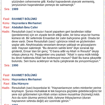
yüzünden cehenneme gitti. Kediyi hapsederek yiyecek vermemiş,
yeryüzünün haşeratından yemeye de salmamıştı."
Sıra :
1989
Fasil :
RAHMET BÖLÜMÜ
Konu :
Hayvanlara Merhamet
Ravi :
Abdullah İbnu Cafer
Hadis :
Resulullah (sav)`ın kaza-i hacet yaparken geri tarafından istitar
(perdelenme) için en ziyade tercih ettiği sütre, bir bina veya bir hurma
kümesi idi. Bir seferinde Ensardan bir zatın bahçesine girdi. Orada bir
deve vardı. Deve Resulullah (sav)`ı görünce inledi ve gözlerinden
yaşlar aktı. Aleyhissalatu vesselam deveye yaklaştı ve gözyaşlarını
sildi. Hayvan sakinleşti. "Bu devenin sahibi kimi" diye sorarak ilgi
gösterdi, Ensar`dan bir genç: "O bana aittir ey Allah`ın Resulü!" deyip
ortaya çıkınca Hz. Peygamber onu payladı: "Allah`n sana mülk kıldığı
bu deve hakkında Allah`tan korkmuyor musun? Bak! Bu bana şikayette
bulundu. Sen bunu acıktırıyor ve fazla çalıştırarak da yoruyormuşsun."
Sıra :
1990
Fasil :
RAHMET BÖLÜMÜ
Konu :
Hayvanlara Merhamet
Ravi :
Ebu Hüreyre
Hadis :
Resulullah (sav) buyurdular ki: "Hayvanlarınızın sırtını minberler yerine
koymayın. Şurası muhakkak ki tek başınıza güçlükle gidebileceğiniz bir
yere sizi götürmeleri için Allah onları sizlere musahhar (hizmetçi) kıldı.
Arzı da sizin (durma yeriniz) kıldı, öyleyse ihtiyaçlarınızı (duran
hayvanının sırtında değil) arz üzerinde görün."