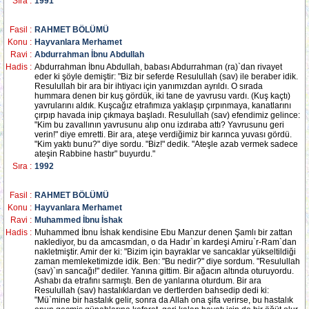
Sıra :
1991
Fasil :
RAHMET BÖLÜMÜ
Konu :
Hayvanlara Merhamet
Ravi :
Abdurrahman İbnu Abdullah
Hadis :
Abdurrahman İbnu Abdullah, babası Abdurrahman (ra)`dan rivayet
eder ki şöyle demiştir: "Biz bir seferde Resulullah (sav) ile beraber idik.
Resulullah bir ara bir ihtiyacı için yanımızdan ayrıldı. O sırada
hummara denen bir kuş gördük, iki tane de yavrusu vardı. (Kuş kaçtı)
yavrularını aldık. Kuşcağız etrafımıza yaklaşıp çırpınmaya, kanatlarını
çırpıp havada inip çıkmaya başladı. Resulullah (sav) efendimiz gelince:
"Kim bu zavallının yavrusunu alıp onu izdıraba attı? Yavrusunu geri
verin!" diye emretti. Bir ara, ateşe verdiğimiz bir karınca yuvası gördü.
"Kim yaktı bunu?" diye sordu. "Biz!" dedik. "Ateşle azab vermek sadece
ateşin Rabbine hastır" buyurdu."
Sıra :
1992
Fasil :
RAHMET BÖLÜMÜ
Konu :
Hayvanlara Merhamet
Ravi :
Muhammed İbnu İshak
Hadis :
Muhammed İbnu İshak kendisine Ebu Manzur denen Şamlı bir zattan
naklediyor, bu da amcasmdan, o da Hadır`ın kardeşi Amiru`r-Ram`dan
nakletmiştir. Amir der ki: "Bizim için bayraklar ve sancaklar yükseltildiği
zaman memleketimizde idik. Ben: "Bu nedir?" diye sordum. "Resulullah
(sav)`ın sancağı!" dediler. Yanına gittim. Bir ağacın altında oturuyordu.
Ashabı da etrafını sarmıştı. Ben de yanlarına oturdum. Bir ara
Resulullah (sav) hastalıklardan ve dertlerden bahsedip dedi ki:
"Mü`mine bir hastalık gelir, sonra da Allah ona şifa verirse, bu hastalık