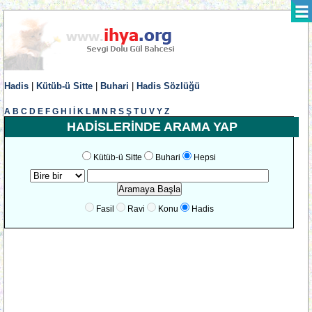
Hadis
|
Kütüb-ü Sitte
|
Buhari
|
Hadis Sözlüğü
A
B
C
D
E
F
G
H
I
İ
K
L
M
N
R
S
Ş
T
U
V
Y
Z
HADİSLERİNDE ARAMA YAP
Kütüb-ü Sitte
Buhari
Hepsi
Fasil
Ravi
Konu
Hadis