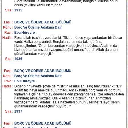
(Borç indirimi ile, merhametli davranmadan) hangisini dilerse onun
olsun (teklifini kabul ettim)" dedi.
Sıra :
1935
Fasil :
BORÇ VE ÖDEME ADABI BÖLÜMÜ
Konu :
Borç Ve Ödeme Adabına Dair
Ravi :
Ebu Hüreyre
Hadis :
Resulullah (sav) buyurdular ki: "Sizden önce yaşayanlardan bir tüccar
vardı. Halka borç verirdi. Borçluları arasında fakir görürse
hizmetçilerine: "Onun borcundan vazgeçiverin, böylece Allah`ın da
bizim günahlarımızdan vazgeçeceğini umarız" derdi. Allah da onun
günahlarından vazgeçti."
Sıra :
1936
Fasil :
BORÇ VE ÖDEME ADABI BÖLÜMÜ
Konu :
Borç Ve Ödeme Adabına Dair
Ravi :
Ebu Hüreyre
Hadis :
Diğer bir rivayette şöyle gelmiştir: "Resulullah (sav) buyurdular ki: "Bir
adam hiç hayır amelde bulunmadı. Ancak halka borç verir ve borcunu
toplayan elçisine: "Kolay ödeyecekten (zenginden) al, zor ödeyecekten
(fakirden) alma, vazgeç. Ola ki Allah da bizim günahlarımızdan
vazgeçer" derdi. Allahu Teala hazretleri bunun üzerine: "Haydi senin
günahlarından vazgeçtim" buyurdu."
Sıra :
1937
Fasil :
BORÇ VE ÖDEME ADABI BÖLÜMÜ