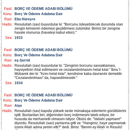
Fasil :
BORÇ VE ÖDEME ADABI BÖLÜMÜ
Konu :
Borç Ve Ödeme Adabına Dair
Ravi :
Ebu Hüreyre
Hadis :
Resulullah (sav) buyurdular ki: "Borcunu ödeyebilecek durumda olan
zengin kimsenin ödemeyi geçiktirmesi zulümdür. Biriniz bir zengine
havale olunursa (havaleyi kabul etsin)."
Sıra :
1933
Fasil :
BORÇ VE ÖDEME ADABI BÖLÜMÜ
Konu :
Borç Ve Ödeme Adabına Dair
Ravi :
eş-Şerrid
Hadis :
Resulullah (sav) buyurdular ki: "Zenginin borcunu savsaklaması,
haysiyetinin ihlal edilmesini ve cezalandırılmasını helal kılar." İbnu`l-
Mübarek der ki: "Irzını helal kılar", kendisine kaba davranılır demektir.
"Cezalandırılması" da, hapsedilmesidir."
Sıra :
1934
Fasil :
BORÇ VE ÖDEME ADABI BÖLÜMÜ
Konu :
Borç Ve Ödeme Adabına Dair
Ravi :
Aişe
Hadis :
Resulullah (sav) kapıda yüksek sesle münakaşa edenlerin gürültülerini
işitti. Bunlardan biri, diğerinden borç indirmesini taleb ediyor, bir
hususta da merhametli olmasını istiyor. Öbürü de: "Vallahi yapmam!"
diyordu. Resulullah (sav) yanlarına gitti ve: "Hanginiz, hayır yapmamak
üzere Allah adına yemin etti?" dedi. Birisi: "Benim ey Allah`ın Resulü!