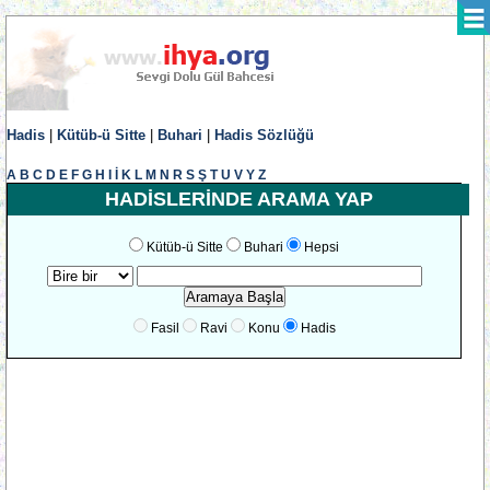
Hadis
|
Kütüb-ü Sitte
|
Buhari
|
Hadis Sözlüğü
A
B
C
D
E
F
G
H
I
İ
K
L
M
N
R
S
Ş
T
U
V
Y
Z
HADİSLERİNDE ARAMA YAP
Kütüb-ü Sitte
Buhari
Hepsi
Fasil
Ravi
Konu
Hadis