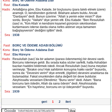
Konu :
Borç Ve Ödeme Adabına Dair
Ravi :
Ebu Katade
Hadis :
Anlattığına göre, Ebu Katade, bir boçlusunu (para taleb etmek üzere)
aramıştı. O, kendisinden gizlendi. Bilahare adamı buldu. Ancak:
"Dardayım" dedi. Bunun üzerine: "Allah`a yemin eder misin?" diye
sordu. Borçlu: "Vallahi" diye yemin etti. Ebu Katade: "Ben Resulullah
(sav)`ın, "Kim Allah`ın kendisini kıyamet gününün sıkıntısından
kurtarmasını isterse darda olana nefes aldırsın veya tamamen
bağışlayıversin" dediğini işittim" dedi.
Sıra :
1938
Fasil :
BORÇ VE ÖDEME ADABI BÖLÜMÜ
Konu :
Borç Ve Ödeme Adabına Dair
Ravi :
Ebu Hüreyre
Hadis :
Resulullah (sav)`da bir adamın (parası ödenmemiş) bir devesi vardı.
Borcunu istemeye geldi. Bu sırada kaba sözler sarfetti, hatta Ashabtan
bazıları haddini bildirmek istedi. Ancak Resulullah (sav) buna meydan
vermeyip: "Bırakın onu! Hak sahibinin konuşma hakkı vardır" buyurdu,
sonra da: "Devesini verin!" diye emretti, (ilgililer) devesini aradılarsa da
bulamadılar. Fakat onunkinden daha değerli bir deve buldular.
Aleyhissaltu vesselam Efendimiz: "Bunu verin" dedi. Adam: "Bana
borcunu tam ödedin, Allah da sana ödesin" dedi. Aleyhissalatu
vesselam: "En hayırlınız, borcunu en iyi ödeyendir!" buyurdu.
Sıra :
1939
geri
1
2
ileri