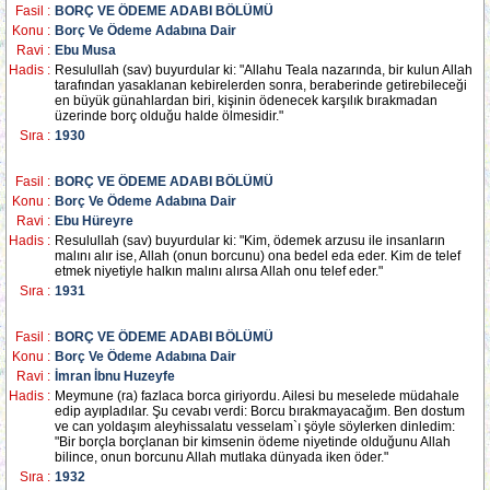
Fasil :
BORÇ VE ÖDEME ADABI BÖLÜMÜ
Konu :
Borç Ve Ödeme Adabına Dair
Ravi :
Ebu Musa
Hadis :
Resulullah (sav) buyurdular ki: "Allahu Teala nazarında, bir kulun Allah
tarafından yasaklanan kebirelerden sonra, beraberinde getirebileceği
en büyük günahlardan biri, kişinin ödenecek karşılık bırakmadan
üzerinde borç olduğu halde ölmesidir."
Sıra :
1930
Fasil :
BORÇ VE ÖDEME ADABI BÖLÜMÜ
Konu :
Borç Ve Ödeme Adabına Dair
Ravi :
Ebu Hüreyre
Hadis :
Resulullah (sav) buyurdular ki: "Kim, ödemek arzusu ile insanların
malını alır ise, Allah (onun borcunu) ona bedel eda eder. Kim de telef
etmek niyetiyle halkın malını alırsa Allah onu telef eder."
Sıra :
1931
Fasil :
BORÇ VE ÖDEME ADABI BÖLÜMÜ
Konu :
Borç Ve Ödeme Adabına Dair
Ravi :
İmran İbnu Huzeyfe
Hadis :
Meymune (ra) fazlaca borca giriyordu. Ailesi bu meselede müdahale
edip ayıpladılar. Şu cevabı verdi: Borcu bırakmayacağım. Ben dostum
ve can yoldaşım aleyhissalatu vesselam`ı şöyle söylerken dinledim:
"Bir borçla borçlanan bir kimsenin ödeme niyetinde olduğunu Allah
bilince, onun borcunu Allah mutlaka dünyada iken öder."
Sıra :
1932