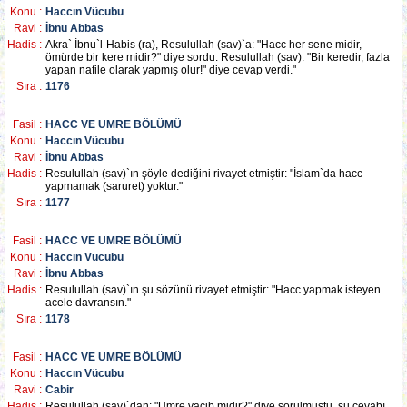
Konu :
Haccın Vücubu
Ravi :
İbnu Abbas
Hadis :
Akra` İbnu`l-Habis (ra), Resulullah (sav)`a: "Hacc her sene midir,
ömürde bir kere midir?" diye sordu. Resulullah (sav): "Bir keredir, fazla
yapan nafile olarak yapmış olur!" diye cevap verdi."
Sıra :
1176
Fasil :
HACC VE UMRE BÖLÜMÜ
Konu :
Haccın Vücubu
Ravi :
İbnu Abbas
Hadis :
Resulullah (sav)`ın şöyle dediğini rivayet etmiştir: "İslam`da hacc
yapmamak (saruret) yoktur."
Sıra :
1177
Fasil :
HACC VE UMRE BÖLÜMÜ
Konu :
Haccın Vücubu
Ravi :
İbnu Abbas
Hadis :
Resulullah (sav)`ın şu sözünü rivayet etmiştir: "Hacc yapmak isteyen
acele davransın."
Sıra :
1178
Fasil :
HACC VE UMRE BÖLÜMÜ
Konu :
Haccın Vücubu
Ravi :
Cabir
Hadis :
Resulullah (sav)`dan: "Umre vacib midir?" diye sorulmuştu, şu cevabı