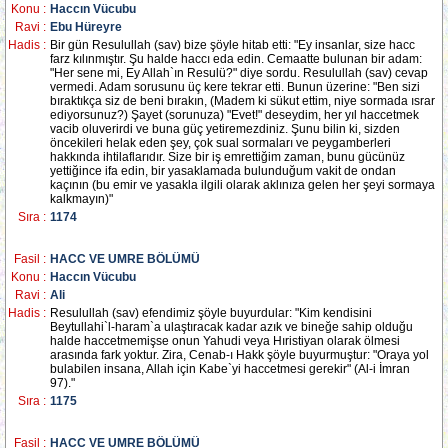
Konu :
Haccın Vücubu
Ravi :
Ebu Hüreyre
Hadis :
Bir gün Resulullah (sav) bize şöyle hitab etti: "Ey insanlar, size hacc
farz kılınmıştır. Şu halde haccı eda edin. Cemaatte bulunan bir adam:
"Her sene mi, Ey Allah`ın Resulü?" diye sordu. Resulullah (sav) cevap
vermedi. Adam sorusunu üç kere tekrar etti. Bunun üzerine: "Ben sizi
bıraktıkça siz de beni bırakın, (Madem ki sükut ettim, niye sormada ısrar
ediyorsunuz?) Şayet (sorunuza) "Evet!" deseydim, her yıl haccetmek
vacib oluverirdi ve buna güç yetiremezdiniz. Şunu bilin ki, sizden
öncekileri helak eden şey, çok sual sormaları ve peygamberleri
hakkında ihtilaflarıdır. Size bir iş emrettiğim zaman, bunu gücünüz
yettiğince ifa edin, bir yasaklamada bulunduğum vakit de ondan
kaçının (bu emir ve yasakla ilgili olarak aklınıza gelen her şeyi sormaya
kalkmayın)"
Sıra :
1174
Fasil :
HACC VE UMRE BÖLÜMÜ
Konu :
Haccın Vücubu
Ravi :
Ali
Hadis :
Resulullah (sav) efendimiz şöyle buyurdular: "Kim kendisini
Beytullahi`l-haram`a ulaştıracak kadar azık ve bineğe sahip olduğu
halde haccetmemişse onun Yahudi veya Hıristiyan olarak ölmesi
arasında fark yoktur. Zira, Cenab-ı Hakk şöyle buyurmuştur: "Oraya yol
bulabilen insana, Allah için Kabe`yi haccetmesi gerekir" (Al-i İmran
97)."
Sıra :
1175
Fasil :
HACC VE UMRE BÖLÜMÜ