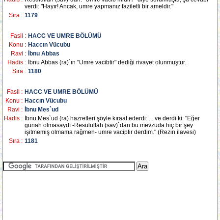
verdi: "Hayır! Ancak, umre yapmanız faziletli bir ameldir."
Sıra :
1179
Fasil :
HACC VE UMRE BÖLÜMÜ
Konu :
Haccın Vücubu
Ravi :
İbnu Abbas
Hadis :
İbnu Abbas (ra)`ın "Umre vacibtir" dediği rivayet olunmuştur.
Sıra :
1180
Fasil :
HACC VE UMRE BÖLÜMÜ
Konu :
Haccın Vücubu
Ravi :
İbnu Mes`ud
Hadis :
İbnu Mes`ud (ra) hazretleri şöyle kıraat ederdi: ... ve derdi ki: "Eğer
günah olmasaydı -Resulullah (sav)`dan bu mevzuda hiç bir şey
işitmemiş olmama rağmen- umre vaciptir derdim." (Rezin ilavesi)
Sıra :
1181