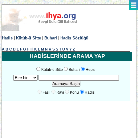
Hadis
|
Kütüb-ü Sitte
|
Buhari
|
Hadis Sözlüğü
A
B
C
D
E
F
G
H
I
İ
K
L
M
N
R
S
Ş
T
U
V
Y
Z
HADİSLERİNDE ARAMA YAP
Kütüb-ü Sitte
Buhari
Hepsi
Fasil
Ravi
Konu
Hadis