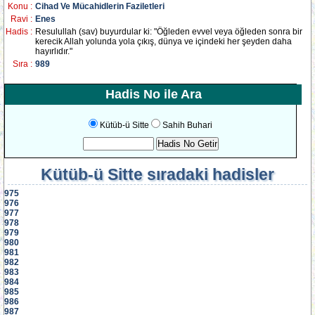
Konu :
Cihad Ve Mücahidlerin Faziletleri
Ravi :
Enes
Hadis :
Resulullah (sav) buyurdular ki: "Öğleden evvel veya öğleden sonra bir
kerecik Allah yolunda yola çıkış, dünya ve içindeki her şeyden daha
hayırlıdır."
Sıra :
989
Hadis No ile Ara
Kütüb-ü Sitte
Sahih Buhari
Kütüb-ü Sitte
sıradaki hadisler
975
976
977
978
979
980
981
982
983
984
985
986
987