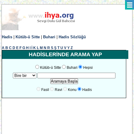
Hadis
|
Kütüb-ü Sitte
|
Buhari
|
Hadis Sözlüğü
A
B
C
D
E
F
G
H
I
İ
K
L
M
N
R
S
Ş
T
U
V
Y
Z
HADİSLERİNDE ARAMA YAP
Kütüb-ü Sitte
Buhari
Hepsi
Fasil
Ravi
Konu
Hadis