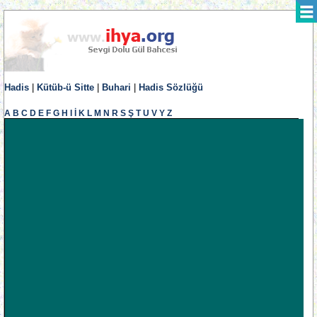
Hadis
|
Kütüb-ü Sitte
|
Buhari
|
Hadis Sözlüğü
A
B
C
D
E
F
G
H
I
İ
K
L
M
N
R
S
Ş
T
U
V
Y
Z