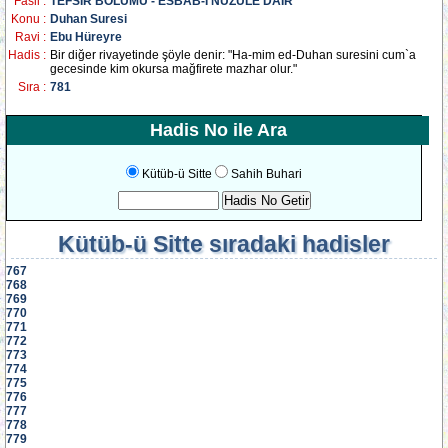
Fasil :
TEFSİR BÖLÜMÜ - ESBAB-I NÜZULE DAİR
Konu :
Duhan Suresi
Ravi :
Ebu Hüreyre
Hadis :
Bir diğer rivayetinde şöyle denir: "Ha-mim ed-Duhan suresini cum`a
gecesinde kim okursa mağfirete mazhar olur."
Sıra :
781
Hadis No ile Ara
Kütüb-ü Sitte
Sahih Buhari
Kütüb-ü Sitte
sıradaki hadisler
767
768
769
770
771
772
773
774
775
776
777
778
779