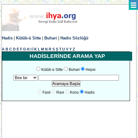
Hadis
|
Kütüb-ü Sitte
|
Buhari
|
Hadis Sözlüğü
A
B
C
D
E
F
G
H
I
İ
K
L
M
N
R
S
Ş
T
U
V
Y
Z
HADİSLERİNDE ARAMA YAP
Kütüb-ü Sitte
Buhari
Hepsi
Fasil
Ravi
Konu
Hadis