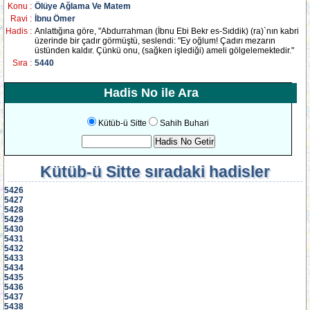
Konu :
Ölüye Ağlama Ve Matem
Ravi :
İbnu Ömer
Hadis :
Anlattığına göre, "Abdurrahman (İbnu Ebi Bekr es-Sıddik) (ra)`nın kabri
üzerinde bir çadır görmüştü, seslendi: "Ey oğlum! Çadırı mezarın
üstünden kaldır. Çünkü onu, (sağken işlediği) ameli gölgelemektedir."
Sıra :
5440
Hadis No ile Ara
Kütüb-ü Sitte
Sahih Buhari
Kütüb-ü Sitte
sıradaki hadisler
5426
5427
5428
5429
5430
5431
5432
5433
5434
5435
5436
5437
5438