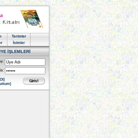
m
Terimler
er
İsimler
ÜYE İŞLEMLERİ
e:
la:
Ol]
uttum]