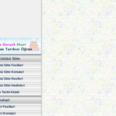
ütübü Sitte
ü Sitte Fasillari
ü Sitte Konulari
ü Sitte Ravileri
ü Sitte Hadisleri
 Tarihi Kitabi
uhari
i Fasillari
ri Konulari