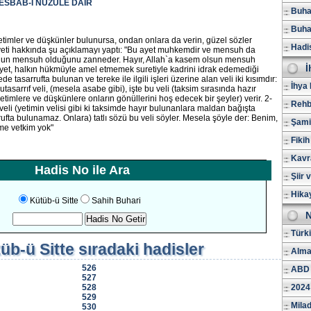
 ESBAB-I NÜZULE DAİR
Buhar
Buhar
timler ve düşkünler bulunursa, ondan onlara da verin, güzel sözler
Hadi
ayeti hakkında şu açıklamayı yaptı: "Bu ayet muhkemdir ve mensuh da
bunun mensuh olduğunu zanneder. Hayır, Allah`a kasem olsun mensuh
İ
ayet, halkın hükmüyle amel etmemek suretiyle kadrini idrak edemediği
e tasarrufta bulunan ve tereke ile ilgili işleri üzerine alan veli iki kısımdır:
İhya 
tasarrıf veli, (mesela asabe gibi), işte bu veli (taksim sırasında hazır
etimlere ve düşkünlere onların gönüllerini hoş edecek bir şeyler) verir. 2-
Rehb
eli (yetimin velisi gibi ki taksimde hayır bulunanlara maldan bağışta
ufta bulunamaz. Onlara) tatlı sözü bu veli söyler. Mesela şöyle der: Benim,
Şami
rme vetkim yok"
Fikih
Kavr
Hadis No ile Ara
Şiir 
Hika
Kütüb-ü Sitte
Sahih Buhari
N
Türk
üb-ü Sitte
sıradaki hadisler
Alma
526
ABD 
527
528
2024
529
Milad
530