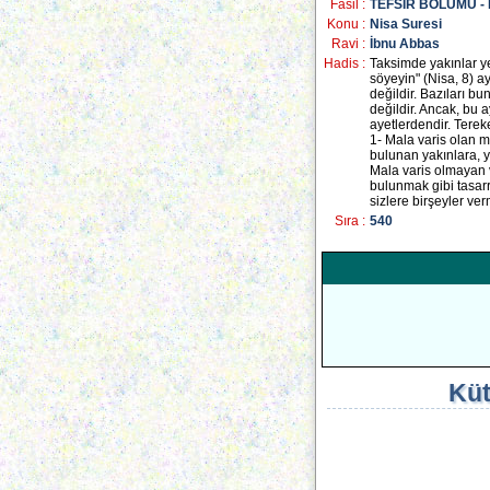
Fasil :
TEFSİR BÖLÜMÜ -
Konu :
Nisa Suresi
Ravi :
İbnu Abbas
Hadis :
Taksimde yakınlar ye
söyeyin" (Nisa, 8) 
değildir. Bazıları 
değildir. Ancak, bu 
ayetlerdendir. Tereked
1- Mala varis olan mu
bulunan yakınlara, y
Mala varis olmayan v
bulunmak gibi tasarr
sizlere birşeyler ve
Sıra :
540
Küt