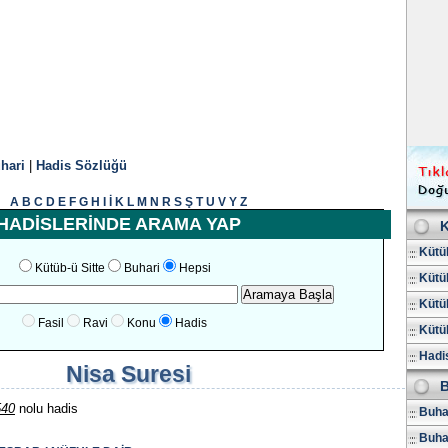
hari
|
Hadis Sözlüğü
A
B
C
D
E
F
G
H
I
İ
K
L
M
N
R
S
Ş
T
U
V
Y
Z
HADİSLERİNDE ARAMA YAP
K
Kütüb
Kütüb-ü Sitte
Buhari
Hepsi
Kütüb
Kütüb
Fasil
Ravi
Konu
Hadis
Kütüb
Hadis
Nisa Suresi
B
540
nolu hadis
Buhar
Buha