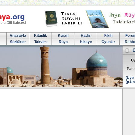
Anasayfa
Kitaplik
Kuran
Hadis
Fıkıh
Foru
Sözlükler
Takvim
Rüya
Hikaye
Oyunlar
Rehb
Üy
Paro
[Üye 
[p.Un