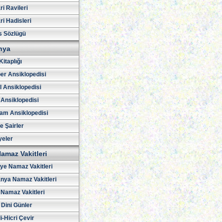
i Ravileri
i Hadisleri
s Sözlügü
hya
Kitaplığı
er Ansiklopedisi
l Ansiklopedisi
 Ansiklopedisi
am Ansiklopedisi
ve Şairler
yeler
amaz Vakitleri
iye Namaz Vakitleri
nya Namaz Vakitleri
Namaz Vakitleri
 Dini Günler
i-Hicri Çevir