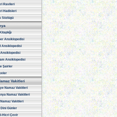
i Ravileri
i Hadisleri
s Sözlügü
hya
Kitaplığı
er Ansiklopedisi
l Ansiklopedisi
 Ansiklopedisi
am Ansiklopedisi
ve Şairler
yeler
amaz Vakitleri
iye Namaz Vakitleri
nya Namaz Vakitleri
Namaz Vakitleri
 Dini Günler
i-Hicri Çevir