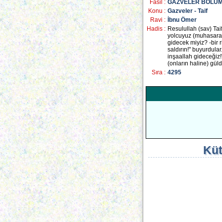
Fasil :
GAZVELER BÖLÜ
Konu :
Gazveler - Taif
Ravi :
İbnu Ömer
Hadis :
Resulullah (sav) Tai
yolcuyuz (muhasarayı
gidecek miyiz? -bir 
saldırın!" buyurdular
inşaallah gideceğiz!
(onların haline) güld
Sıra :
4295
Küt