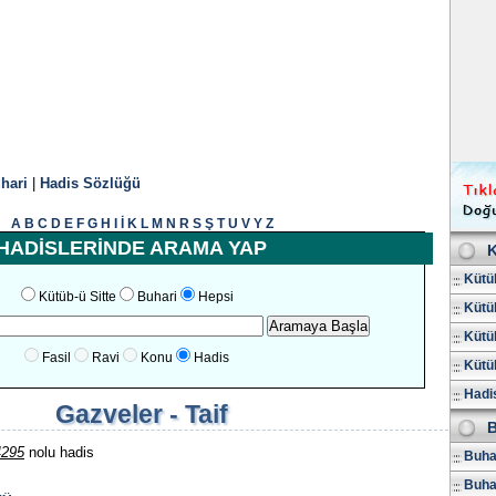
hari
|
Hadis Sözlüğü
A
B
C
D
E
F
G
H
I
İ
K
L
M
N
R
S
Ş
T
U
V
Y
Z
HADİSLERİNDE ARAMA YAP
K
Kütüb
Kütüb-ü Sitte
Buhari
Hepsi
Kütüb
Kütüb
Fasil
Ravi
Konu
Hadis
Kütüb
Hadis
Gazveler - Taif
B
4295
nolu hadis
Buhar
Buha