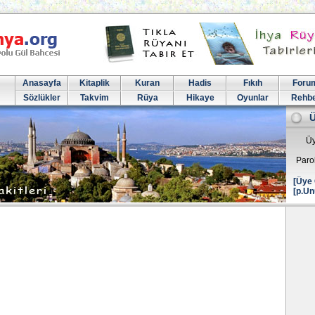
Anasayfa
Kitaplik
Kuran
Hadis
Fıkıh
Foru
Sözlükler
Takvim
Rüya
Hikaye
Oyunlar
Rehb
Üy
Paro
[Üye 
[p.Un