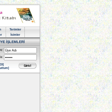
m
Terimler
er
İsimler
ÜYE İŞLEMLERİ
e:
la:
Ol]
uttum]