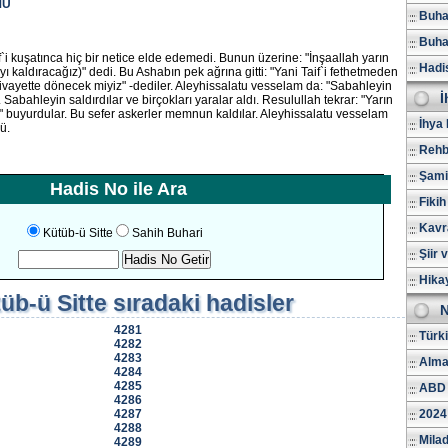
MÜ
Buhar
Buhar
f`i kuşatınca hiç bir netice elde edemedi. Bunun üzerine: "İnşaallah yarın
Hadi
 kaldıracağız)" dedi. Bu Ashabın pek ağrına gitti: "Yani Taif`i fethetmeden
rivayette dönecek miyiz" -dediler. Aleyhissalatu vesselam da: "Sabahleyin
İ
. Sabahleyin saldırdılar ve birçokları yaralar aldı. Resulullah tekrar: "Yarın
" buyurdular. Bu sefer askerler memnun kaldılar. Aleyhissalatu vesselam
İhya 
ü.
Rehb
Şami
Hadis No ile Ara
Fikih
Kavr
Kütüb-ü Sitte
Sahih Buhari
Şiir 
Hika
üb-ü Sitte
sıradaki hadisler
N
4281
Türk
4282
4283
Alma
4284
4285
ABD 
4286
4287
2024
4288
Milad
4289