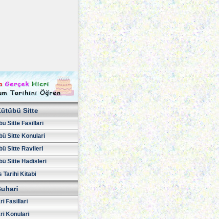
ütübü Sitte
ü Sitte Fasillari
ü Sitte Konulari
ü Sitte Ravileri
ü Sitte Hadisleri
 Tarihi Kitabi
uhari
i Fasillari
ri Konulari