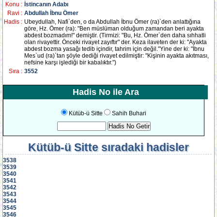
Konu :
İstincanın Adabı
Ravi :
Abdullah İbnu Ömer
Hadis :
Ubeydullah, Nafi`den, o da Abdullah İbnu Ömer (ra)`den anlattığına
göre, Hz. Ömer (ra): "Ben müslüman olduğum zamandan beri ayakta
abdest bozmadım!" demiştir. (Tirmizi: "Bu, Hz. Ömer`den daha sıhhatli
olan rivayettir. Önceki rivayet zayıftır" der. Keza ilaveten der ki: "Ayakta
abdest bozma yasağı tedib içindir, tahrim için değil."Yine der ki: "İbnu
Mes`ud (ra)`tan şöyle dediği rivayet edilmiştir: "Kişinin ayakta akıtması,
nefsine karşı işlediği bir kabalıktır.")
Sıra :
3552
Hadis No ile Ara
Kütüb-ü Sitte
Sahih Buhari
Kütüb-ü Sitte
sıradaki hadisler
3538
3539
3540
3541
3542
3543
3544
3545
3546