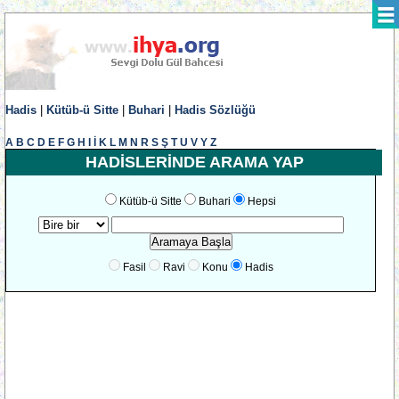
Hadis
|
Kütüb-ü Sitte
|
Buhari
|
Hadis Sözlüğü
A
B
C
D
E
F
G
H
I
İ
K
L
M
N
R
S
Ş
T
U
V
Y
Z
HADİSLERİNDE ARAMA YAP
Kütüb-ü Sitte
Buhari
Hepsi
Fasil
Ravi
Konu
Hadis