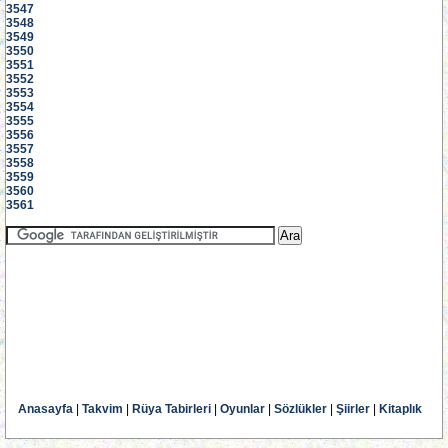
3547
3548
3549
3550
3551
3552
3553
3554
3555
3556
3557
3558
3559
3560
3561
Anasayfa
|
Takvim
|
Rüya Tabirleri
|
Oyunlar
|
Sözlükler
|
Şiirler
|
Kitaplık