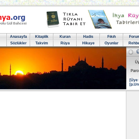
Anasayfa
Kitaplik
Kuran
Hadis
Fıkıh
Foru
Sözlükler
Takvim
Rüya
Hikaye
Oyunlar
Rehb
Üy
Paro
[Üye 
[p.Un