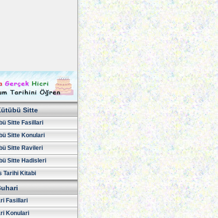
ütübü Sitte
ü Sitte Fasillari
ü Sitte Konulari
ü Sitte Ravileri
ü Sitte Hadisleri
 Tarihi Kitabi
uhari
i Fasillari
ri Konulari