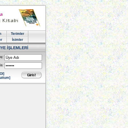
m
Terimler
er
İsimler
ÜYE İŞLEMLERİ
e:
la:
Ol]
uttum]