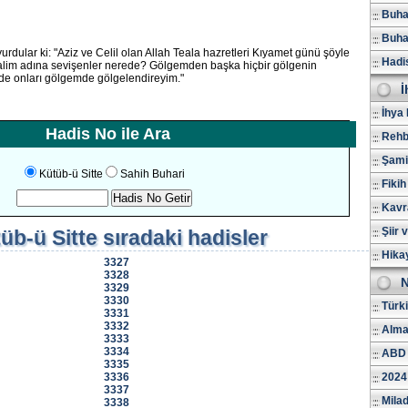
Buhar
Buhar
urdular ki: "Aziz ve Celil olan Allah Teala hazretleri Kıyamet günü şöyle
Hadi
alim adına sevişenler nerede? Gölgemden başka hiçbir gölgenin
e onları gölgemde gölgelendireyim."
İ
İhya 
Hadis No ile Ara
Rehb
Şami
Kütüb-ü Sitte
Sahih Buhari
Fikih
Kavr
Şiir 
üb-ü Sitte
sıradaki hadisler
Hika
3327
3328
N
3329
3330
Türk
3331
3332
Alma
3333
3334
ABD 
3335
3336
2024
3337
Milad
3338