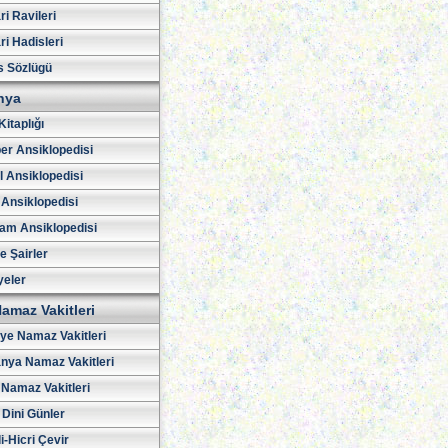
i Ravileri
i Hadisleri
s Sözlügü
hya
Kitaplığı
er Ansiklopedisi
l Ansiklopedisi
 Ansiklopedisi
am Ansiklopedisi
ve Şairler
yeler
amaz Vakitleri
iye Namaz Vakitleri
nya Namaz Vakitleri
Namaz Vakitleri
 Dini Günler
i-Hicri Çevir