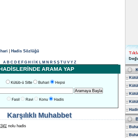
hari
|
Hadis Sözlüğü
A
B
C
D
E
F
G
H
I
İ
K
L
M
N
R
S
Ş
T
U
V
Y
Z
HADİSLERİNDE ARAMA YAP
K
Kütüb
Kütüb-ü Sitte
Buhari
Hepsi
Kütüb
Kütüb
Fasil
Ravi
Konu
Hadis
Kütüb
Hadis
Karşılıklı Muhabbet
B
3341
nolu hadis
Buhar
Buha