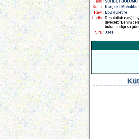
Fasil :
SOHBET BÖLÜMÜ
Konu :
Karşılıklı Muhabbet
Ravi :
Ebu Hüreyre
Hadis :
Resulullah (sav) buy
diyecek: "Benim cel
bulunmadığı şu günd
Sıra :
3341
Küt