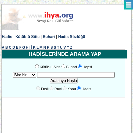
Hadis
|
Kütüb-ü Sitte
|
Buhari
|
Hadis Sözlüğü
A
B
C
D
E
F
G
H
I
İ
K
L
M
N
R
S
Ş
T
U
V
Y
Z
HADİSLERİNDE ARAMA YAP
Kütüb-ü Sitte
Buhari
Hepsi
Fasil
Ravi
Konu
Hadis