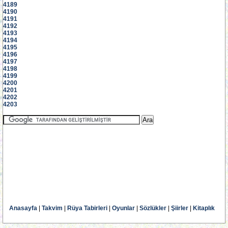
4189
4190
4191
4192
4193
4194
4195
4196
4197
4198
4199
4200
4201
4202
4203
Anasayfa
|
Takvim
|
Rüya Tabirleri
|
Oyunlar
|
Sözlükler
|
Şiirler
|
Kitaplık