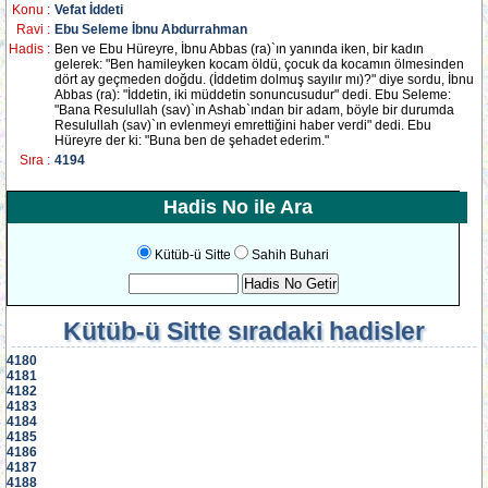
Konu :
Vefat İddeti
Ravi :
Ebu Seleme İbnu Abdurrahman
Hadis :
Ben ve Ebu Hüreyre, İbnu Abbas (ra)`ın yanında iken, bir kadın
gelerek: "Ben hamileyken kocam öldü, çocuk da kocamın ölmesinden
dört ay geçmeden doğdu. (İddetim dolmuş sayılır mı)?" diye sordu, İbnu
Abbas (ra): "İddetin, iki müddetin sonuncusudur" dedi. Ebu Seleme:
"Bana Resulullah (sav)`ın Ashab`ından bir adam, böyle bir durumda
Resulullah (sav)`ın evlenmeyi emrettiğini haber verdi" dedi. Ebu
Hüreyre der ki: "Buna ben de şehadet ederim."
Sıra :
4194
Hadis No ile Ara
Kütüb-ü Sitte
Sahih Buhari
Kütüb-ü Sitte
sıradaki hadisler
4180
4181
4182
4183
4184
4185
4186
4187
4188