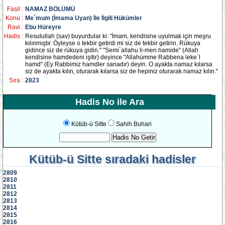
Fasil :
NAMAZ BÖLÜMÜ
Konu :
Me`mum (İmama Uyan) İle İlgili Hükümler
Ravi :
Ebu Hüreyre
Hadis :
Resulullah (sav) buyurdular ki: "İmam, kendisine uyulmak için meşru
kılınmıştır. Öyleyse o tekbir getirdi mi siz de tekbir getirin. Rükuya
gidince siz de rükuya gidin." "Semi`allahu li-men hamide" (Allah
kendisine hamdedeni işitir) deyince "Allahümme Rabbena leke`l
hamd" (Ey Rabbimiz hamdler sanadır) deyin. O ayakta namaz kılarsa
siz de ayakta kılın, oturarak kılarsa siz de hepiniz oturarak namaz kılın."
Sıra :
2823
Hadis No ile Ara
Kütüb-ü Sitte
Sahih Buhari
Kütüb-ü Sitte
sıradaki hadisler
2809
2810
2811
2812
2813
2814
2815
2816