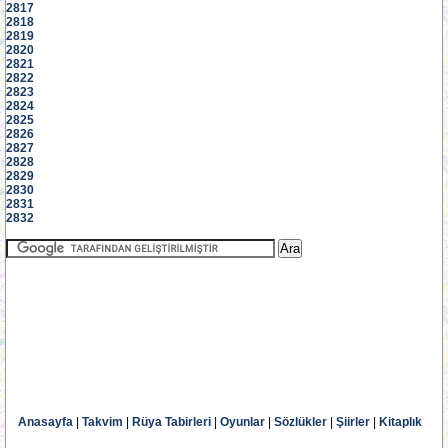
2817
2818
2819
2820
2821
2822
2823
2824
2825
2826
2827
2828
2829
2830
2831
2832
Anasayfa
|
Takvim
|
Rüya Tabirleri
|
Oyunlar
|
Sözlükler
|
Şiirler
|
Kitaplık