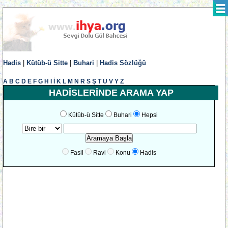
Hadis
|
Kütüb-ü Sitte
|
Buhari
|
Hadis Sözlüğü
A
B
C
D
E
F
G
H
I
İ
K
L
M
N
R
S
Ş
T
U
V
Y
Z
HADİSLERİNDE ARAMA YAP
Kütüb-ü Sitte
Buhari
Hepsi
Fasil
Ravi
Konu
Hadis