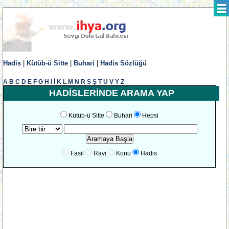
Hadis
|
Kütüb-ü Sitte
|
Buhari
|
Hadis Sözlüğü
A
B
C
D
E
F
G
H
I
İ
K
L
M
N
R
S
Ş
T
U
V
Y
Z
HADİSLERİNDE ARAMA YAP
Kütüb-ü Sitte
Buhari
Hepsi
Fasil
Ravi
Konu
Hadis