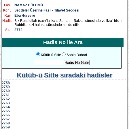
Fasil :
NAMAZ BÖLÜMÜ
Konu :
Secdeler Üzerine Fasıl - Tilavet Secdesi
Ravi :
Ebu Hüreyre
Hadis :
Biz Resulullah (sav)`la İza`s-Semaun-Şakkat süresinde ve İkra` bismi
Rabbikellezi halaka süresinde secde ettik.
Sıra :
2772
Hadis No ile Ara
Kütüb-ü Sitte
Sahih Buhari
Kütüb-ü Sitte
sıradaki hadisler
2758
2759
2760
2761
2762
2763
2764
2765
2766
2767
2768
2769