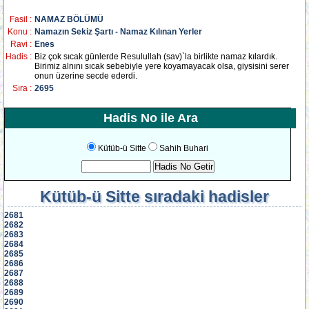
Fasil :
NAMAZ BÖLÜMÜ
Konu :
Namazın Sekiz Şartı - Namaz Kılınan Yerler
Ravi :
Enes
Hadis :
Biz çok sıcak günlerde Resulullah (sav)`la birlikte namaz kılardık.
Birimiz alnını sıcak sebebiyle yere koyamayacak olsa, giysisini serer
onun üzerine secde ederdi.
Sıra :
2695
Hadis No ile Ara
Kütüb-ü Sitte
Sahih Buhari
Kütüb-ü Sitte
sıradaki hadisler
2681
2682
2683
2684
2685
2686
2687
2688
2689
2690