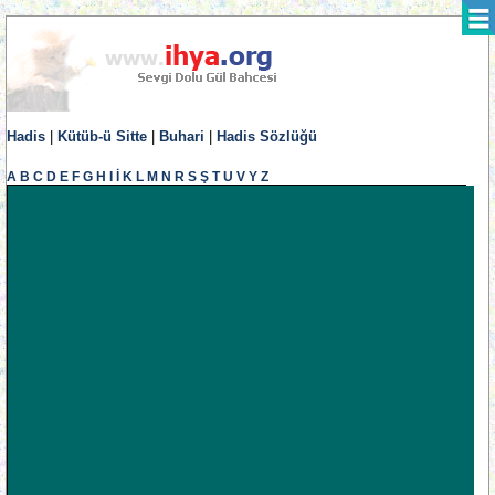
Hadis
|
Kütüb-ü Sitte
|
Buhari
|
Hadis Sözlüğü
A
B
C
D
E
F
G
H
I
İ
K
L
M
N
R
S
Ş
T
U
V
Y
Z