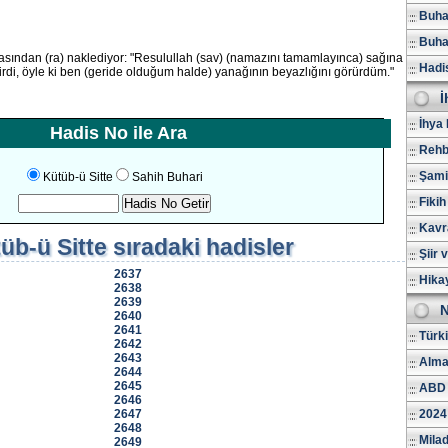
Buhar
Buhar
asından (ra) naklediyor: "Resulullah (sav) (namazını tamamlayınca) sağına
Hadi
rdi, öyle ki ben (geride olduğum halde) yanağının beyazlığını görürdüm."
İ
İhya 
Hadis No ile Ara
Rehb
Şami
Kütüb-ü Sitte
Sahih Buhari
Fikih
Kavr
üb-ü Sitte
sıradaki hadisler
Şiir 
2637
Hika
2638
2639
N
2640
2641
Türk
2642
2643
Alma
2644
2645
ABD 
2646
2647
2024
2648
Milad
2649