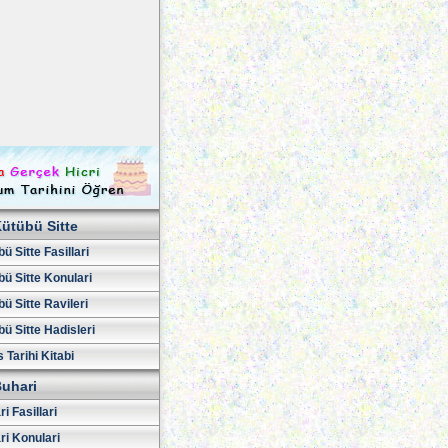
ütübü Sitte
ü Sitte Fasillari
ü Sitte Konulari
ü Sitte Ravileri
ü Sitte Hadisleri
 Tarihi Kitabi
uhari
i Fasillari
ri Konulari