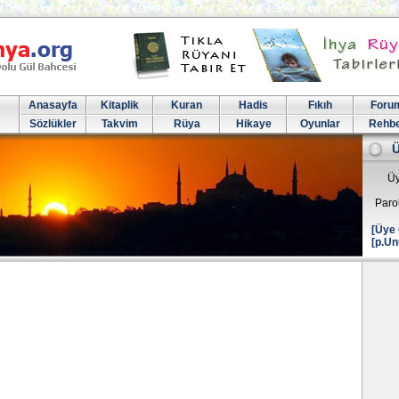
Anasayfa
Kitaplik
Kuran
Hadis
Fıkıh
Foru
Sözlükler
Takvim
Rüya
Hikaye
Oyunlar
Rehb
Üy
Paro
[Üye 
[p.Un