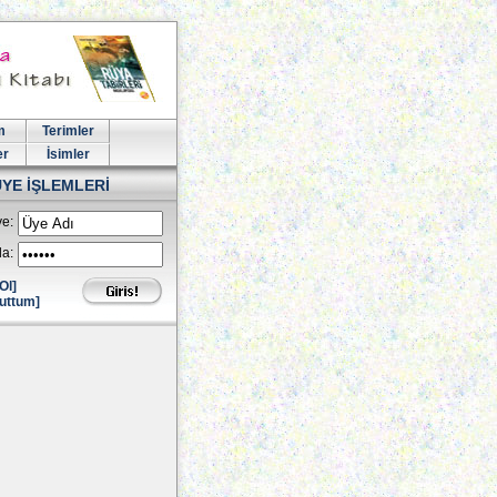
m
Terimler
er
İsimler
ÜYE İŞLEMLERİ
e:
la:
Ol]
uttum]