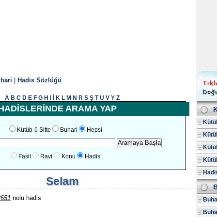
hari
|
Hadis Sözlüğü
A
B
C
D
E
F
G
H
I
İ
K
L
M
N
R
S
Ş
T
U
V
Y
Z
HADİSLERİNDE ARAMA YAP
K
Kütüb
Kütüb-ü Sitte
Buhari
Hepsi
Kütüb
Kütüb
Fasil
Ravi
Konu
Hadis
Kütüb
Hadis
Selam
B
2651
nolu hadis
Buhar
Buha