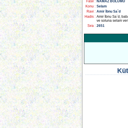
Fasil :
NAMAZ BÖLÜMÜ
Konu :
Selam
Ravi :
Amir İbnu Sa`d
Hadis :
Amir İbnu Sa`d, bab
ve soluna selam veri
Sıra :
2651
Küt