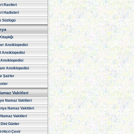
i Ravileri
i Hadisleri
s Sözlügü
hya
Kitaplığı
er Ansiklopedisi
l Ansiklopedisi
 Ansiklopedisi
am Ansiklopedisi
ve Şairler
yeler
amaz Vakitleri
iye Namaz Vakitleri
nya Namaz Vakitleri
Namaz Vakitleri
 Dini Günler
i-Hicri Çevir