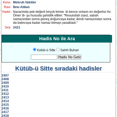
Konu :
Mekruh Vakitler
Ravi :
İbnu Abbas
Hadis :
Nazarımda pek değerli birçok kimse -ki bence onların en değerlisi Hz.
Ömer`di- şu hususta şahidlik ettiler: "Resulullah (sav), sabah
namazından sonra güneş doğuncaya kadar, ikindi namazından sonra
da batıncaya kadar namaz kılmayı yasakladı."
Sıra :
2421
Hadis No ile Ara
Kütüb-ü Sitte
Sahih Buhari
Kütüb-ü Sitte
sıradaki hadisler
2407
2408
2409
2410
2411
2412
2413
2414
2415
2416
2417
2418