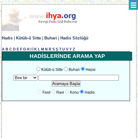
Hadis
|
Kütüb-ü Sitte
|
Buhari
|
Hadis Sözlüğü
A
B
C
D
E
F
G
H
I
İ
K
L
M
N
R
S
Ş
T
U
V
Y
Z
HADİSLERİNDE ARAMA YAP
Kütüb-ü Sitte
Buhari
Hepsi
Fasil
Ravi
Konu
Hadis