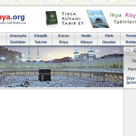
Anasayfa
Kitaplik
Kuran
Hadis
Fıkıh
Foru
Sözlükler
Takvim
Rüya
Hikaye
Oyunlar
Rehb
Üy
Paro
[Üye 
[p.Un