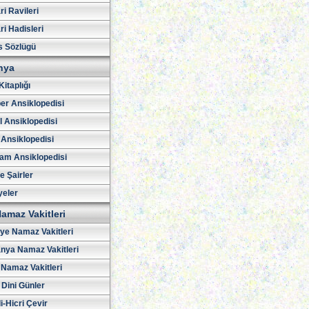
i Ravileri
i Hadisleri
s Sözlügü
hya
Kitaplığı
er Ansiklopedisi
l Ansiklopedisi
 Ansiklopedisi
am Ansiklopedisi
ve Şairler
yeler
amaz Vakitleri
iye Namaz Vakitleri
nya Namaz Vakitleri
Namaz Vakitleri
 Dini Günler
i-Hicri Çevir