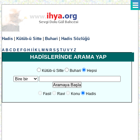
Hadis
|
Kütüb-ü Sitte
|
Buhari
|
Hadis Sözlüğü
A
B
C
D
E
F
G
H
I
İ
K
L
M
N
R
S
Ş
T
U
V
Y
Z
HADİSLERİNDE ARAMA YAP
Kütüb-ü Sitte
Buhari
Hepsi
Fasil
Ravi
Konu
Hadis