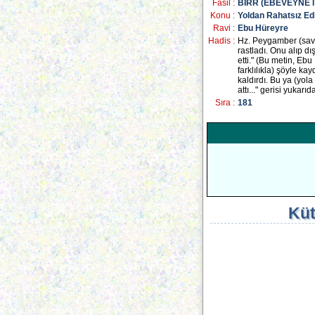
Fasil :
BİRR (EBEVEYNE İ
Konu :
Yoldan Rahatsız Ed
Ravi :
Ebu Hüreyre
Hadis :
Hz. Peygamber (sav) 
rastladı. Onu alıp d
etti." (Bu metin, Eb
farklılıkla) şöyle k
kaldırdı. Bu ya (yola
attı..." gerisi yukarıda
Sıra :
181
Küt