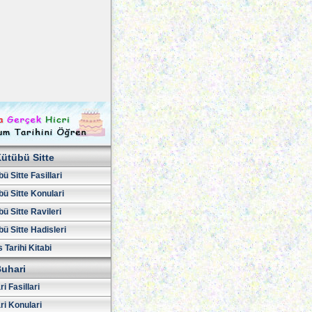
ütübü Sitte
ü Sitte Fasillari
ü Sitte Konulari
ü Sitte Ravileri
ü Sitte Hadisleri
 Tarihi Kitabi
uhari
i Fasillari
ri Konulari