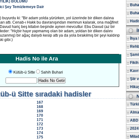
YİLİK) BÖLÜMÜ
Buhar
ici Şey Temizlemeye Dair
Buhar
buyurdu ki: "Bir adam yolda yürürken, yol üzerinde bir diken dalına
Hadi
ışarı attı. Cenab-ı Hakk bu davranışından memnun kalarak, ona mağfiret
u Davud hariç beş kitabın beşinde aynen mevcuttur. Ebu Davud (az bir
İ
aydeder: "Hiçbir hayır yapmamış olan bir adam, yoldan bir diken dalını
 uzanmış) bir ağaç dalıydı kesip attı ya da yola bırakılmış bir şeyi kaldırıp
İhya 
ki gibi.)
Rehb
Şami
Hadis No ile Ara
Fikih
Kavr
Kütüb-ü Sitte
Sahih Buhari
Şiir 
Hika
üb-ü Sitte
sıradaki hadisler
N
167
Türk
168
169
Alma
170
171
ABD 
172
173
2024
174
Milad
175