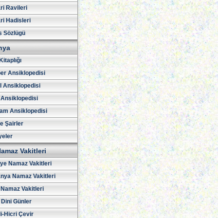
i Ravileri
i Hadisleri
s Sözlügü
hya
Kitaplığı
er Ansiklopedisi
l Ansiklopedisi
 Ansiklopedisi
am Ansiklopedisi
ve Şairler
yeler
amaz Vakitleri
iye Namaz Vakitleri
nya Namaz Vakitleri
Namaz Vakitleri
 Dini Günler
i-Hicri Çevir