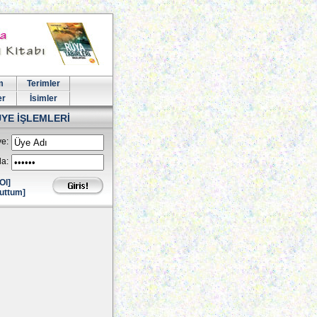
m
Terimler
er
İsimler
ÜYE İŞLEMLERİ
e:
la:
Ol]
uttum]