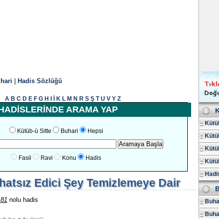
hari
|
Hadis Sözlüğü
A
B
C
D
E
F
G
H
I
İ
K
L
M
N
R
S
Ş
T
U
V
Y
Z
HADİSLERİNDE ARAMA YAP
K
Kütüb
Kütüb-ü Sitte
Buhari
Hepsi
Kütüb
Kütüb
Fasil
Ravi
Konu
Hadis
Kütüb
Hadis
hatsız Edici Şey Temizlemeye Dair
B
181
nolu hadis
Buhar
Buha