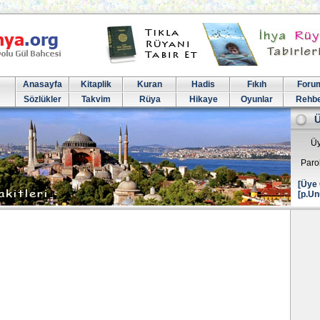
Anasayfa
Kitaplik
Kuran
Hadis
Fıkıh
Foru
Sözlükler
Takvim
Rüya
Hikaye
Oyunlar
Rehb
Üy
Paro
[Üye 
[p.Un