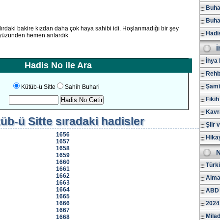
Buhar
Buhar
ırdaki bakire kızdan daha çok haya sahibi idi. Hoşlanmadığı bir şey
Hadi
yüzünden hemen anlardık.
İ
İhya 
Hadis No ile Ara
Rehb
Şami
Kütüb-ü Sitte
Sahih Buhari
Fikih
Kavr
üb-ü Sitte
sıradaki hadisler
Şiir 
1656
Hika
1657
1658
N
1659
1660
Türk
1661
1662
Alma
1663
1664
ABD 
1665
1666
2024
1667
Milad
1668