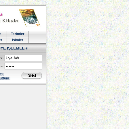
m
Terimler
er
İsimler
ÜYE İŞLEMLERİ
e:
la:
Ol]
uttum]