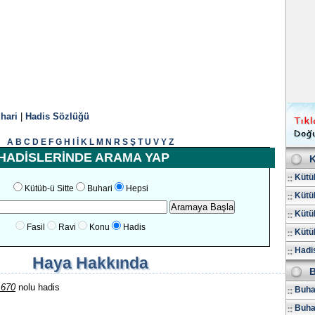
hari
|
Hadis Sözlüğü
A
B
C
D
E
F
G
H
I
İ
K
L
M
N
R
S
Ş
T
U
V
Y
Z
HADİSLERİNDE ARAMA YAP
K
Kütüb
Kütüb-ü Sitte
Buhari
Hepsi
Kütüb
Kütüb
Fasil
Ravi
Konu
Hadis
Kütüb
Hadis
Haya Hakkında
B
1670
nolu hadis
Buhar
Buha