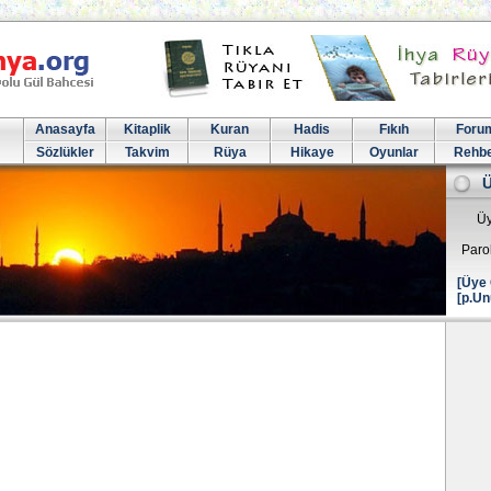
Anasayfa
Kitaplik
Kuran
Hadis
Fıkıh
Foru
Sözlükler
Takvim
Rüya
Hikaye
Oyunlar
Rehb
Üy
Paro
[Üye 
[p.Un