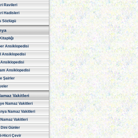
i Ravileri
i Hadisleri
s Sözlügü
hya
Kitaplığı
er Ansiklopedisi
l Ansiklopedisi
 Ansiklopedisi
am Ansiklopedisi
ve Şairler
yeler
amaz Vakitleri
iye Namaz Vakitleri
nya Namaz Vakitleri
Namaz Vakitleri
 Dini Günler
i-Hicri Çevir