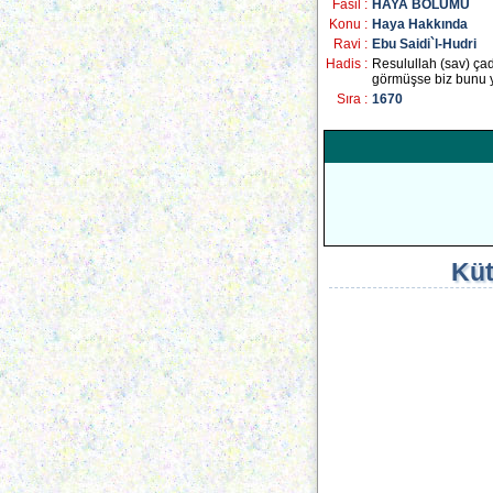
Fasil :
HAYA BÖLÜMÜ
Konu :
Haya Hakkında
Ravi :
Ebu Saidi`l-Hudri
Hadis :
Resulullah (sav) çad
görmüşse biz bunu 
Sıra :
1670
Küt