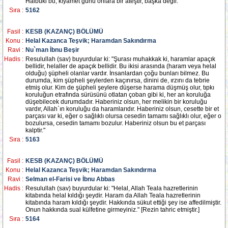
Halbuki bu, kıyamet günü onlara bir ateştir, başka değil."
Sıra :
5162
Fasil :
KESB (KAZANÇ) BÖLÜMÜ
Konu :
Helal Kazanca Teşvik; Haramdan Sakındırma
Ravi :
Nu`man İbnu Beşir
Hadis :
Resulullah (sav) buyurdular ki: "Şurası muhakkak ki, haramlar apaçık
bellidir, helaller de apaçık bellidir. Bu ikisi arasında (haram veya helal
olduğu) şüpheli olanlar vardır. İnsanlardan çoğu bunları bilmez. Bu
durumda, kim şüpheli şeylerden kaçınırsa, dinini de, ırzını da tebrie
etmiş olur. Kim de şüpheli şeylere düşerse harama düşmüş olur, tıpkı
koruluğun etrafında sürüsünü otlatan çoban gibi ki, her an koruluğa
düşebilecek durumdadır. Haberiniz olsun, her melikin bir koruluğu
vardır, Allah`ın koruluğu da haramlarıdır. Haberiniz olsun, cesette bir et
parçası var ki, eğer o sağlıklı olursa cesedin tamamı sağlıklı olur, eğer o
bozulursa, cesedin tamamı bozulur. Haberiniz olsun bu et parçası
kalptir."
Sıra :
5163
Fasil :
KESB (KAZANÇ) BÖLÜMÜ
Konu :
Helal Kazanca Teşvik; Haramdan Sakındırma
Ravi :
Selman el-Farisi ve İbnu Abbas
Hadis :
Resulullah (sav) buyurdular ki: "Helal, Allah Teala hazretlerinin
kitabında helal kıldığı şeydir. Haram da Allah Teala hazretlerinin
kitabında haram kıldığı şeydir. Hakkında sükut ettiği şey ise affedilmiştir.
Onun hakkında sual külfetine girmeyiniz." [Rezin tahric etmiştir.]
Sıra :
5164