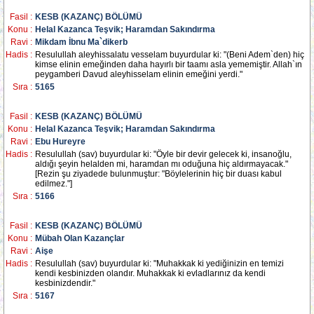
Fasil :
KESB (KAZANÇ) BÖLÜMÜ
Konu :
Helal Kazanca Teşvik; Haramdan Sakındırma
Ravi :
Mikdam İbnu Ma`dikerb
Hadis :
Resulullah aleyhissalatu vesselam buyurdular ki: "(Beni Adem`den) hiç
kimse elinin emeğinden daha hayırlı bir taamı asla yememiştir. Allah`ın
peygamberi Davud aleyhisselam elinin emeğini yerdi."
Sıra :
5165
Fasil :
KESB (KAZANÇ) BÖLÜMÜ
Konu :
Helal Kazanca Teşvik; Haramdan Sakındırma
Ravi :
Ebu Hureyre
Hadis :
Resulullah (sav) buyurdular ki: "Öyle bir devir gelecek ki, insanoğlu,
aldığı şeyin helalden mi, haramdan mı oduğuna hiç aldırmayacak."
[Rezin şu ziyadede bulunmuştur: "Böylelerinin hiç bir duası kabul
edilmez."]
Sıra :
5166
Fasil :
KESB (KAZANÇ) BÖLÜMÜ
Konu :
Mübah Olan Kazançlar
Ravi :
Aişe
Hadis :
Resulullah (sav) buyurdular ki: "Muhakkak ki yediğinizin en temizi
kendi kesbinizden olandır. Muhakkak ki evladlarınız da kendi
kesbinizdendir."
Sıra :
5167