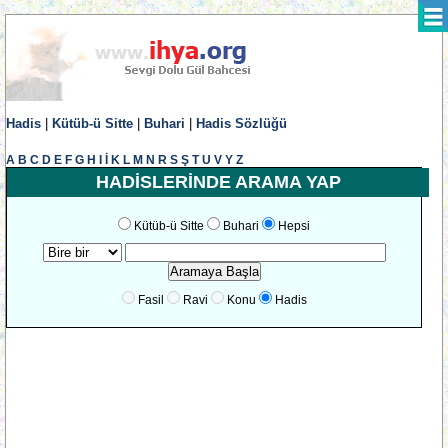
Hadis
|
Kütüb-ü Sitte
|
Buhari
|
Hadis Sözlüğü
A
B
C
D
E
F
G
H
I
İ
K
L
M
N
R
S
Ş
T
U
V
Y
Z
HADİSLERİNDE ARAMA YAP
Kütüb-ü Sitte
Buhari
Hepsi
Fasil
Ravi
Konu
Hadis