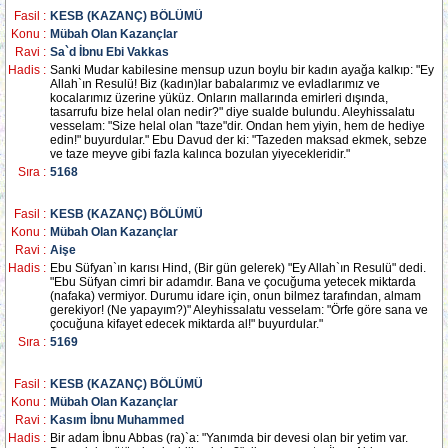
Fasil :
KESB (KAZANÇ) BÖLÜMÜ
Konu :
Mübah Olan Kazançlar
Ravi :
Sa`d İbnu Ebi Vakkas
Hadis :
Sanki Mudar kabilesine mensup uzun boylu bir kadın ayağa kalkıp: "Ey
Allah`ın Resulü! Biz (kadın)lar babalarımız ve evladlarımız ve
kocalarımız üzerine yüküz. Onların mallarında emirleri dışında,
tasarrufu bize helal olan nedir?" diye sualde bulundu. Aleyhissalatu
vesselam: "Size helal olan "taze"dir. Ondan hem yiyin, hem de hediye
edin!" buyurdular." Ebu Davud der ki: "Tazeden maksad ekmek, sebze
ve taze meyve gibi fazla kalınca bozulan yiyecekleridir."
Sıra :
5168
Fasil :
KESB (KAZANÇ) BÖLÜMÜ
Konu :
Mübah Olan Kazançlar
Ravi :
Aişe
Hadis :
Ebu Süfyan`ın karısı Hind, (Bir gün gelerek) "Ey Allah`ın Resulü" dedi.
"Ebu Süfyan cimri bir adamdır. Bana ve çocuğuma yetecek miktarda
(nafaka) vermiyor. Durumu idare için, onun bilmez tarafından, almam
gerekiyor! (Ne yapayım?)" Aleyhissalatu vesselam: "Örfe göre sana ve
çocuğuna kifayet edecek miktarda al!" buyurdular."
Sıra :
5169
Fasil :
KESB (KAZANÇ) BÖLÜMÜ
Konu :
Mübah Olan Kazançlar
Ravi :
Kasım İbnu Muhammed
Hadis :
Bir adam İbnu Abbas (ra)`a: "Yanımda bir devesi olan bir yetim var.