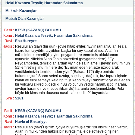
Helal Kazanca Teşvik; Haramdan Sakındırma
Mekruh Kazançlar
Mübah Olan Kazançlar
Fasil :
KESB (KAZANÇ) BÖLÜMÜ
Konu :
Helal Kazanca Teşvik; Haramdan Sakındırma
Ravi :
Ebu Hureyre
Hadis :
Resulullah (sav) (bir gün) şöyle hitap ettiler: "Ey insanlar! Allah Teala
hazretleri tayyibtir, tayyibten başka bir şey kabul etmez. Allah`ın
mü`minlere emrettiği şeyler, peygambere emretmiş olduklarının
aynısıdır. Nitekim Allah Teala hazretleri (peygamberlere): "Ey
Peygamberler, temiz olanlardan yiyin de salih amel işleyin" (Mü`minun
51) emretmiş, mü`minlere de: "Ey iman edenler, size rızık olarak
verdiklerimizin temizlerinden yiyin" (Bakara 172) diye emirde
bulunmuştur." Sonra seferi uzatıp, saçı başı dağınık, toz-toprak içinde
kalan ve elini semaya kaldırıp: "Ey Rabbim, ey Rabbim" diye dua eden
bir yolcuyu zıkredip, dedi ki: "Bu yolcunun yediği haram, içtiği haram,
giydiği haramdır ve (netice itibariyle) haramla beslenmektedir. Peki
böyle bir kimsenin duasına nasıl icabet edilir?" buyurdular.
Sıra :
5161
Fasil :
KESB (KAZANÇ) BÖLÜMÜ
Konu :
Helal Kazanca Teşvik; Haramdan Sakındırma
Ravi :
Havle el-Ensariyye
Hadis :
Resulullah (sav)`ı işittim. Şöyle buyurmuşlardı: "Bir kısım insan vardır,
Allah`ın mülkünden haksız bir surette mal elde etmeye girişirler.