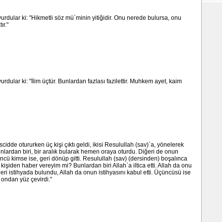
urdular ki: "Hikmetli söz mü`minin yitiğidir. Onu nerede bulursa, onu
r."
rdular ki: "İlim üçtür. Bunlardan fazlası fazilettir. Muhkem ayet, kaim
idde otururken üç kişi çıktı geldi, ikisi Resulullah (sav)`a, yönelerek
lardan biri, bir aralık bularak hemen oraya oturdu. Diğeri de onun
ncü kimse ise, geri dönüp gitti. Resulullah (sav) (dersinden) boşalınca
kişiden haber vereyim mi? Bunlardan biri Allah`a iltica etti. Allah da onu
eri istihyada bulundu, Allah da onun istihyasını kabul etti. Üçüncüsü ise
 ondan yüz çevirdi."