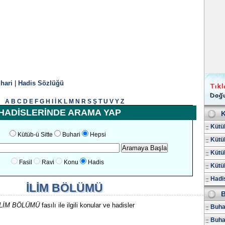
hari
|
Hadis Sözlüğü
A
B
C
D
E
F
G
H
I
İ
K
L
M
N
R
S
Ş
T
U
V
Y
Z
HADİSLERİNDE ARAMA YAP
K
Kütüb
Kütüb-ü Sitte
Buhari
Hepsi
Kütüb
Kütüb
Fasil
Ravi
Konu
Hadis
Kütüb
Hadis
İLİM BÖLÜMÜ
B
İLİM BÖLÜMÜ
fasılı ile ilgili konular ve hadisler
Buhar
Buha