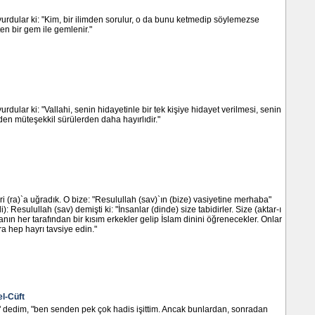
urdular ki: "Kim, bir ilimden sorulur, o da bunu ketmedip söylemezse
en bir gem ile gemlenir."
rdular ki: "Vallahi, senin hidayetinle bir tek kişiye hidayet verilmesi, senin
rden müteşekkil sürülerden daha hayırlıdir."
i (ra)`a uğradık. O bize: "Resulullah (sav)`ın (bize) vasiyetine merhaba"
): Resulullah (sav) demişti ki: "İnsanlar (dinde) size tabidirler. Size (aktar-ı
ın her tarafından bir kısım erkekler gelip İslam dinini öğrenecekler. Onlar
ara hep hayrı tavsiye edin."
el-Cüft
!" dedim, "ben senden pek çok hadis işittim. Ancak bunlardan, sonradan