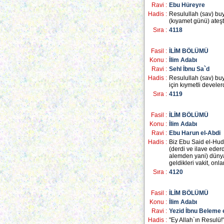
Ravi :
Ebu Hüreyre
Hadis :
Resulullah (sav) buy
(kıyamet günü) ateşt
Sıra :
4118
Fasil :
İLİM BÖLÜMÜ
Konu :
İlim Adabı
Ravi :
Sehl İbnu Sa`d
Hadis :
Resulullah (sav) buyu
için kıymetli devele
Sıra :
4119
Fasil :
İLİM BÖLÜMÜ
Konu :
İlim Adabı
Ravi :
Ebu Harun el-Abdi
Hadis :
Biz Ebu Said el-Hudr
(derdi ve ilave ederdi
alemden yani) dünyan
geldikleri vakit, onl
Sıra :
4120
Fasil :
İLİM BÖLÜMÜ
Konu :
İlim Adabı
Ravi :
Yezid İbnu Beleme 
Hadis :
"Ey Allah`ın Resulü