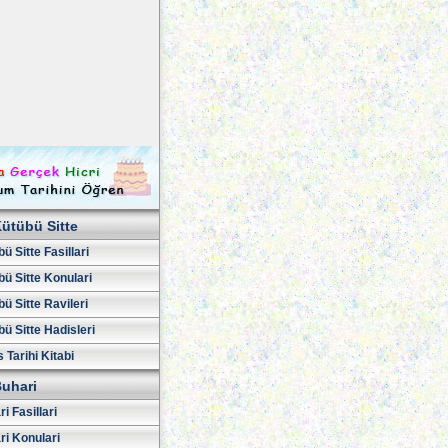
ütübü Sitte
ü Sitte Fasillari
ü Sitte Konulari
ü Sitte Ravileri
ü Sitte Hadisleri
 Tarihi Kitabi
uhari
i Fasillari
ri Konulari