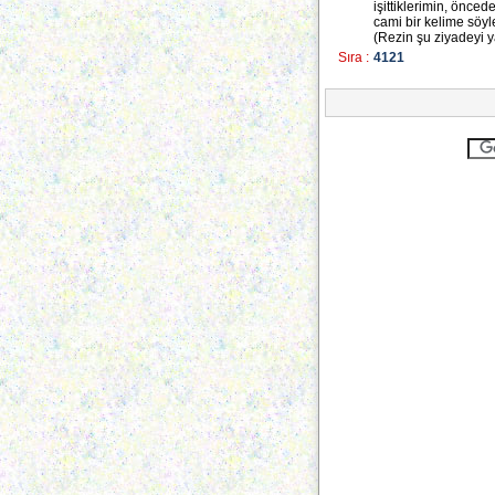
işittiklerimin, önce
cami bir kelime söyle
(Rezin şu ziyadeyi ya
Sıra :
4121