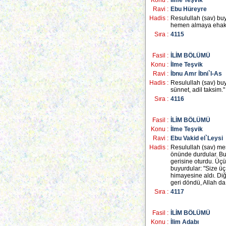
Konu :
İlme Teşvik
Ravi :
Ebu Hüreyre
Hadis :
Resulullah (sav) buy
hemen almaya ehaktı
Sıra :
4115
Fasil :
İLİM BÖLÜMÜ
Konu :
İlme Teşvik
Ravi :
İbnu Amr İbni`l-As
Hadis :
Resulullah (sav) buyu
sünnet, adil taksim."
Sıra :
4116
Fasil :
İLİM BÖLÜMÜ
Konu :
İlme Teşvik
Ravi :
Ebu Vakid el`Leysi
Hadis :
Resulullah (sav) mesc
önünde durdular. Bun
gerisine oturdu. Üçü
buyurdular: "Size üç 
himayesine aldı. Diğ
geri döndü, Allah da
Sıra :
4117
Fasil :
İLİM BÖLÜMÜ
Konu :
İlim Adabı