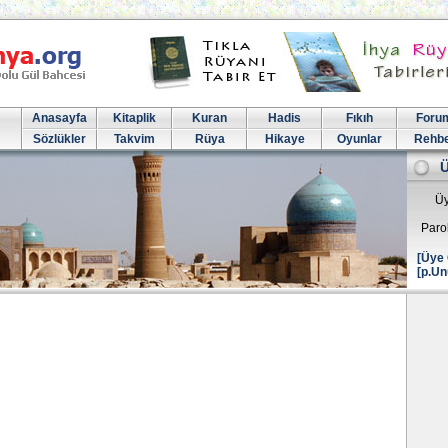
Anasayfa
Kitaplik
Kuran
Hadis
Fıkıh
Foru
Sözlükler
Takvim
Rüya
Hikaye
Oyunlar
Rehb
Üy
Paro
[Üye 
[p.Un