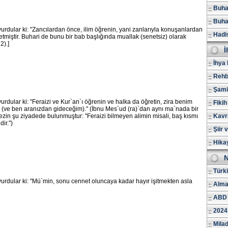
Buhar
Buhar
urdular ki: "Zancılardan önce, ilim öğrenin, yani zanlarıyla konuşanlardan
Hadi
 etmiştir. Buhari de bunu bir bab başlığında muallak (senetsiz) olarak
2).]
İ
İhya 
Rehb
Şami
urdular ki: "Feraizi ve Kur`an`ı öğrenin ve halka da öğretin, zira benim
Fikih
(ve ben aranızdan gideceğim)." (İbnu Mes`ud (ra)`dan aynı ma`nada bir
 Rezin şu ziyadede bulunmuştur: "Feraizi bilmeyen alimin misali, baş kısmı
Kavr
ir.")
Şiir 
Hika
N
Türk
urdular ki: "Mü`min, sonu cennet oluncaya kadar hayır işitmekten asla
Alma
ABD 
2024
Milad