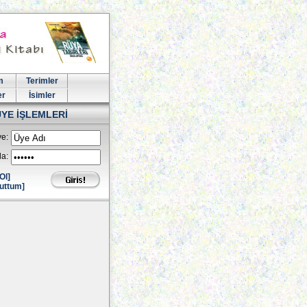
m
Terimler
er
İsimler
ÜYE İŞLEMLERİ
e:
la:
Ol]
uttum]