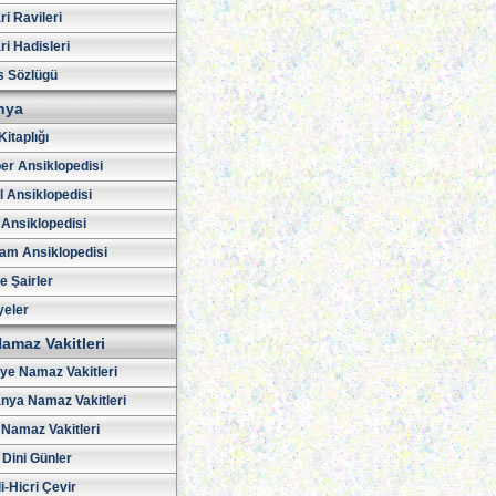
i Ravileri
i Hadisleri
s Sözlügü
hya
Kitaplığı
er Ansiklopedisi
l Ansiklopedisi
 Ansiklopedisi
am Ansiklopedisi
ve Şairler
yeler
amaz Vakitleri
iye Namaz Vakitleri
nya Namaz Vakitleri
Namaz Vakitleri
 Dini Günler
i-Hicri Çevir