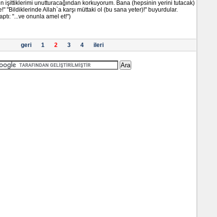
den işittiklerimi unutturacağından korkuyorum. Bana (hepsinin yerini tutacak)
!" "Bildiklerinde Allah`a karşı müttaki ol (bu sana yeter)!" buyurdular.
ptı: "...ve onunla amel et!")
geri
1
2
3
4
ileri