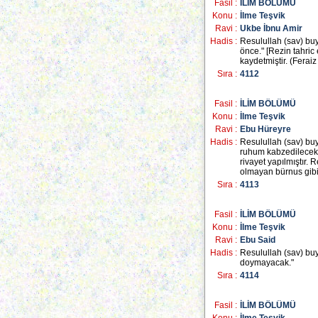
Fasil :
İLİM BÖLÜMÜ
Konu :
İlme Teşvik
Ravi :
Ukbe İbnu Amir
Hadis :
Resulullah (sav) buy
önce." [Rezin tahric
kaydetmiştir. (Feraiz 
Sıra :
4112
Fasil :
İLİM BÖLÜMÜ
Konu :
İlme Teşvik
Ravi :
Ebu Hüreyre
Hadis :
Resulullah (sav) buy
ruhum kabzedilecek 
rivayet yapılmıştır.
olmayan bürnus gibid
Sıra :
4113
Fasil :
İLİM BÖLÜMÜ
Konu :
İlme Teşvik
Ravi :
Ebu Said
Hadis :
Resulullah (sav) buy
doymayacak."
Sıra :
4114
Fasil :
İLİM BÖLÜMÜ