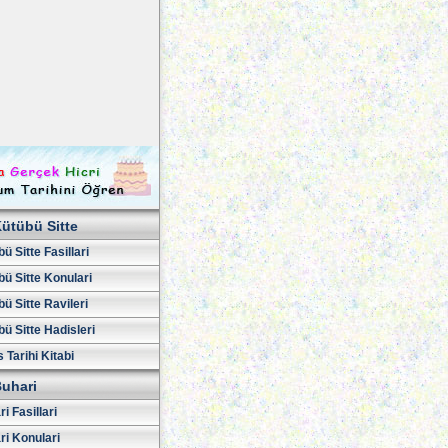
ütübü Sitte
ü Sitte Fasillari
ü Sitte Konulari
ü Sitte Ravileri
ü Sitte Hadisleri
 Tarihi Kitabi
uhari
i Fasillari
ri Konulari