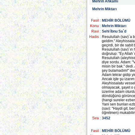
Mehrin Ahkamı
Mehrin Miktarı
Fasil :
MEHİR BÖLÜMÜ
Konu :
Mehrin Miktarı
Ravi :
Sehl İbnu Sa`d
Hadis :
Resulullah (sav)`a b
geldim." Aleyhissal
geçirdi, bir de sabi
Resulullah (sav)`ın
doğrulup: "Ey Allah`
Resulullah (aleyhiss
diye sordu. Adam: "Va
misin bir bak." dedi.
şey bulamadım!" dedi
Adam tekrar gidip yi
Ancak işte şu izarım 
Aleyhissalatu vesse
olmayacak, şayet o 
üzerine adam oturdu
döndüğünü görünce, g
(hangi sureler ezberi
Yani sen bunları ez
(sav): "Haydi git, be
öğretmen) mukabili
Sıra :
3452
Fasil :
MEHİR BÖLÜMÜ