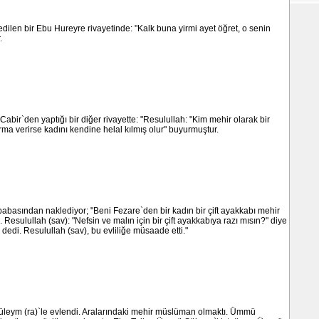
ilen bir Ebu Hureyre rivayetinde: "Kalk buna yirmi ayet öğret, o senin
.
bir`den yaptığı bir diğer rivayette: "Resulullah: "Kim mehir olarak bir
a verirse kadını kendine helal kılmış olur" buyurmuştur.
abasından naklediyor; "Beni Fezare`den bir kadın bir çift ayakkabı mehir
Resulullah (sav): "Nefsin ve malın için bir çift ayakkabıya razı mısın?" diye
 dedi. Resulullah (sav), bu evliliğe müsaade etti."
leym (ra)`le evlendi. Aralarındaki mehir müslüman olmaktı. Ümmü