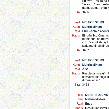
Süleym, Ebu Talha`
Süleym: "Ben müslü
da müslüman oldu. Ü
Sıra :
3456
Fasil :
MEHİR BÖLÜMÜ
Konu :
Mehrin Miktarı
Ravi :
Ebu`l-Acfa es-Süle
Hadis :
Bir gün, Hz. Ömer (r
mehirlerini artırmayı
çok Resulullah layik
fazla mehir takdir et
Sıra :
3457
Fasil :
MEHİR BÖLÜMÜ
Konu :
Mehrin Miktarı
Ravi :
Aişe
Hadis :
Resulullah (sav)`ın 
okiyye ve bir neşş 
dirhem eder."
Sıra :
3458
Fasil :
MEHİR BÖLÜMÜ
Konu :
Mehrin Miktarı
Ravi :
Enes
Hadis :
Resulullah (sav), 