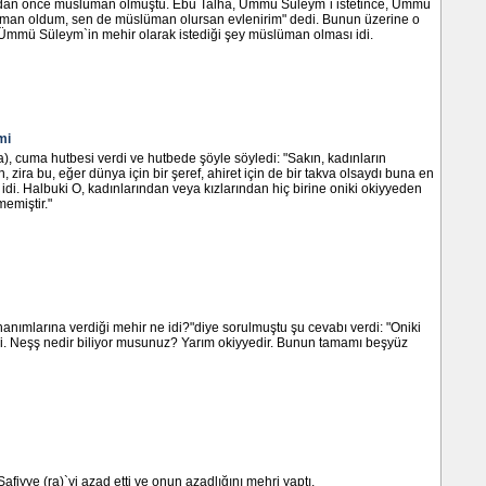
dan önce müslüman olmuştu. Ebu Talha, Ümmü Süleym`i istetince, Ümmü
man oldum, sen de müslüman olursan evlenirim" dedi. Bunun üzerine o
mmü Süleym`in mehir olarak istediği şey müslüman olması idi.
mi
a), cuma hutbesi verdi ve hutbede şöyle söyledi: "Sakın, kadınların
n, zira bu, eğer dünya için bir şeref, ahiret için de bir takva olsaydı buna en
 idi. Halbuki O, kadınlarından veya kızlarından hiç birine oniki okiyyeden
memiştir."
hanımlarına verdiği mehir ne idi?"diye sorulmuştu şu cevabı verdi: "Oniki
idi. Neşş nedir biliyor musunuz? Yarım okiyyedir. Bunun tamamı beşyüz
Safiyye (ra)`yi azad etti ve onun azadlığını mehri yaptı.