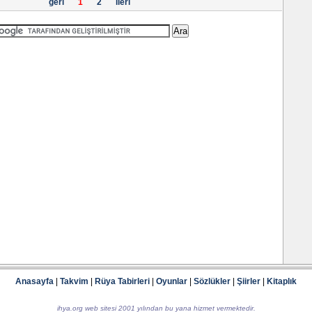
geri
1
2
ileri
Anasayfa
|
Takvim
|
Rüya Tabirleri
|
Oyunlar
|
Sözlükler
|
Şiirler
|
Kitaplık
ihya.org web sitesi 2001 yılından bu yana hizmet vermektedir.