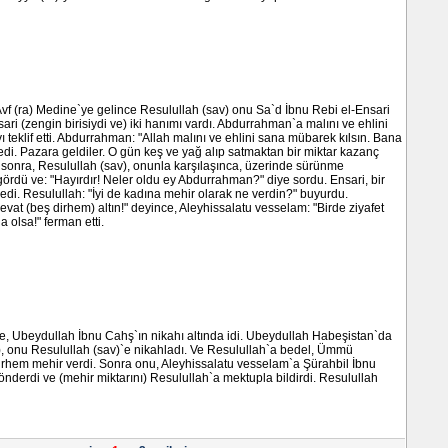
f (ra) Medine`ye gelince Resulullah (sav) onu Sa`d İbnu Rebi el-Ensari
sari (zengin birisiydi ve) iki hanımı vardı. Abdurrahman`a malını ve ehlini
teklif etti. Abdurrahman: "Allah malını ve ehlini sana mübarek kılsın. Bana
dedi. Pazara geldiler. O gün keş ve yağ alıp satmaktan bir miktar kazanç
t sonra, Resulullah (sav), onunla karşılaşınca, üzerinde sürünme
gördü ve: "Hayırdır! Neler oldu ey Abdurrahman?" diye sordu. Ensari, bir
edi. Resulullah: "İyi de kadına mehir olarak ne verdin?" buyurdu.
vat (beş dirhem) altın!" deyince, Aleyhissalatu vesselam: "Birde ziyafet
a olsa!" ferman etti.
re, Ubeydullah İbnu Cahş`ın nikahı altında idi. Ubeydullah Habeşistan`da
ra), onu Resulullah (sav)`e nikahladı. Ve Resulullah`a bedel, Ümmü
irhem mehir verdi. Sonra onu, Aleyhissalatu vesselam`a Şürahbil İbnu
gönderdi ve (mehir miktarını) Resulullah`a mektupla bildirdi. Resulullah