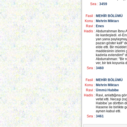
Sıra :
3459
Fasil :
MEHİR BÖLÜMÜ
Konu :
Mehrin Miktarı
Ravi :
Enes
Hadis :
Abdurrahman İbnu Av
ile kardeşledi. el-En
yan yana paylaşmayı 
pazarı göster kafi" 
elde etti. Bir müdde
maddesinin izlerini 
kadınla evlendim!" d
Abdurrahman: "Bir ne
ver, bir tek koyunla d
Sıra :
3460
Fasil :
MEHİR BÖLÜMÜ
Konu :
Mehrin Miktarı
Ravi :
Ümmü Habibe
Hadis :
Ravi, anlattığına gö
vefat etti. Necaşi (
Habibe`ye dörtbin d
Hasene ile birlikte 
aynen kabul etti.
Sıra :
3461