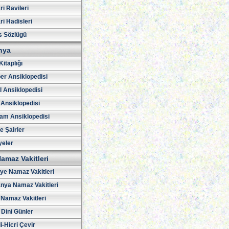
i Ravileri
i Hadisleri
s Sözlügü
hya
Kitaplığı
er Ansiklopedisi
l Ansiklopedisi
 Ansiklopedisi
am Ansiklopedisi
ve Şairler
yeler
amaz Vakitleri
iye Namaz Vakitleri
nya Namaz Vakitleri
Namaz Vakitleri
 Dini Günler
i-Hicri Çevir