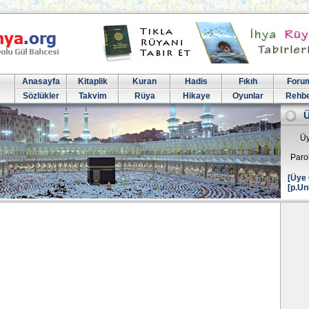
Anasayfa
Kitaplik
Kuran
Hadis
Fıkıh
Foru
Sözlükler
Takvim
Rüya
Hikaye
Oyunlar
Rehb
Üy
Paro
[Üye 
[p.Un