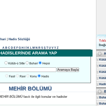
hari
|
Hadis Sözlüğü
A
B
C
D
E
F
G
H
I
İ
K
L
M
N
R
S
Ş
T
U
V
Y
Z
HADİSLERİNDE ARAMA YAP
K
Kütüb
Kütüb-ü Sitte
Buhari
Hepsi
Kütüb
Kütüb
Fasil
Ravi
Konu
Hadis
Kütüb
Hadis
MEHİR BÖLÜMÜ
B
MEHİR BÖLÜMÜ
fasılı ile ilgili konular ve hadisler
Buhar
Buha