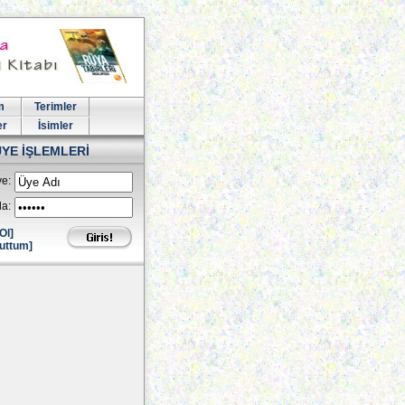
m
Terimler
er
İsimler
ÜYE İŞLEMLERİ
e:
la:
Ol]
uttum]