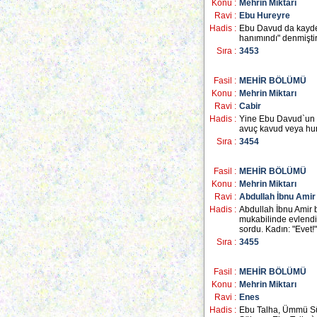
Konu :
Mehrin Miktarı
Ravi :
Ebu Hureyre
Hadis :
Ebu Davud da kayded
hanımındı" denmiştir
Sıra :
3453
Fasil :
MEHİR BÖLÜMÜ
Konu :
Mehrin Miktarı
Ravi :
Cabir
Hadis :
Yine Ebu Davud`un Ca
avuç kavud veya hurm
Sıra :
3454
Fasil :
MEHİR BÖLÜMÜ
Konu :
Mehrin Miktarı
Ravi :
Abdullah İbnu Amir
Hadis :
Abdullah İbnu Amir b
mukabilinde evlendi. 
sordu. Kadın: "Evet!"
Sıra :
3455
Fasil :
MEHİR BÖLÜMÜ
Konu :
Mehrin Miktarı
Ravi :
Enes
Hadis :
Ebu Talha, Ümmü Sü