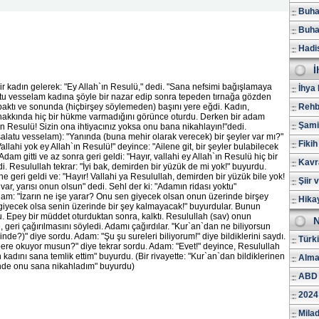
Buhar
Buhar
Hadi
İ
ir kadın gelerek: "Ey Allah`ın Resulü," dedi. "Sana nefsimi bağışlamaya
İhya 
atu vesselam kadına şöyle bir nazar edip sonra tepeden tırnağa gözden
t baktı ve sonunda (hiçbirşey söylemeden) başını yere eğdi. Kadın,
Rehb
 hakkında hiç bir hükme varmadığını görünce oturdu. Derken bir adam
Şami
ın Resulü! Sizin ona ihtiyacınız yoksa onu bana nikahlayın!"dedi.
alatu vesselam): "Yanında (buna mehir olarak verecek) bir şeyler var mı?"
Fikih
llahi yok ey Allah`ın Resulü!" deyince: "Ailene git, bir şeyler bulabilecek
 Adam gitti ve az sonra geri geldi: "Hayır, vallahi ey Allah`ın Resulü hiç bir
Kavr
. Resulullah tekrar: "İyi bak, demirden bir yüzük de mi yok!" buyurdu.
ne geri geldi ve: "Hayır! Vallahi ya Resulullah, demirden bir yüzük bile yok!
Şiir 
var, yarısı onun olsun" dedi. Sehl der ki: "Adamın ridası yoktu"
lam: "İzarın ne işe yarar? Onu sen giyecek olsan onun üzerinde birşey
Hika
giyecek olsa senin üzerinde bir şey kalmayacak!" buyurdular. Bunun
. Epey bir müddet oturduktan sonra, kalktı. Resulullah (sav) onun
N
eri çağırılmasını söyledi. Adamı çağırdılar. "Kur`an`dan ne biliyorsun
nde?)" diye sordu. Adam: "Şu şu sureleri biliyorum!" diye bildiklerini saydı.
Türk
bere okuyor musun?" diye tekrar sordu. Adam: "Evet!" deyince, Resulullah
n kadını sana temlik ettim" buyurdu. (Bir rivayette: "Kur`an`dan bildiklerinen
Alma
nde onu sana nikahladım" buyurdu)
ABD 
2024
Milad