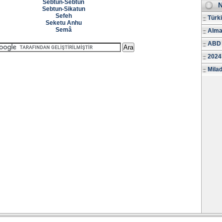
Sebtun-Sebtun
N
Sebtun-Sikatun
Sefeh
Türk
Seketu Anhu
Semâ
Alma
ABD 
2024
Milad