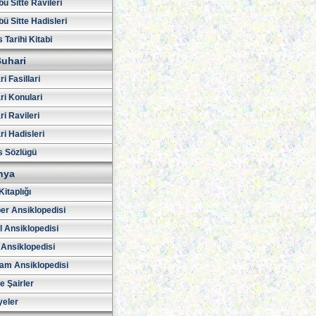
ü Sitte Ravileri
ü Sitte Hadisleri
 Tarihi Kitabi
uhari
i Fasillari
ri Konulari
i Ravileri
i Hadisleri
s Sözlügü
hya
Kitaplığı
er Ansiklopedisi
l Ansiklopedisi
 Ansiklopedisi
am Ansiklopedisi
ve Şairler
yeler