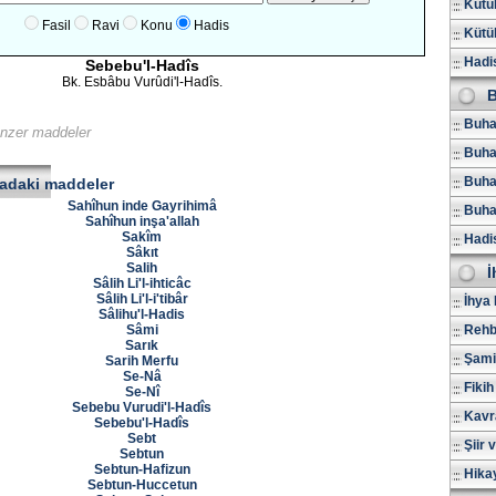
Kütüb
Fasil
Ravi
Konu
Hadis
Kütüb
Hadis
Sebebu'l-Hadîs
Bk. Esbâbu Vurûdi'l-Hadîs.
B
Buhar
benzer maddeler
Buha
Buhar
radaki maddeler
Sahîhun inde Gayrihimâ
Buhar
Sahîhun inşa'allah
Sakîm
Hadi
Sâkıt
Salih
İ
Sâlih Li'l-ihticâc
Sâlih Li'l-i'tibâr
İhya 
Sâlihu'l-Hadis
Sâmi
Rehb
Sarık
Şami
Sarih Merfu
Se-Nâ
Fikih
Se-Nî
Sebebu Vurudi'l-Hadîs
Kavr
Sebebu'l-Hadîs
Sebt
Şiir 
Sebtun
Sebtun-Hafizun
Hika
Sebtun-Huccetun