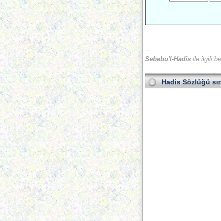
---
Sebebu'l-Hadîs
ile ilgili 
Hadis Sözlüğü
sı