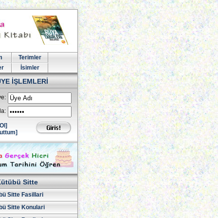
m
Terimler
er
İsimler
ÜYE İŞLEMLERİ
e:
la:
Ol]
uttum]
ütübü Sitte
ü Sitte Fasillari
ü Sitte Konulari