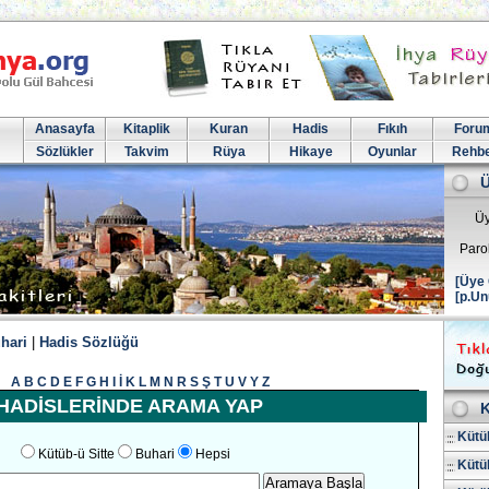
Anasayfa
Kitaplik
Kuran
Hadis
Fıkıh
Foru
Sözlükler
Takvim
Rüya
Hikaye
Oyunlar
Rehb
Üy
Paro
[Üye 
[p.Un
hari
|
Hadis Sözlüğü
A
B
C
D
E
F
G
H
I
İ
K
L
M
N
R
S
Ş
T
U
V
Y
Z
HADİSLERİNDE ARAMA YAP
K
Kütüb
Kütüb-ü Sitte
Buhari
Hepsi
Kütüb