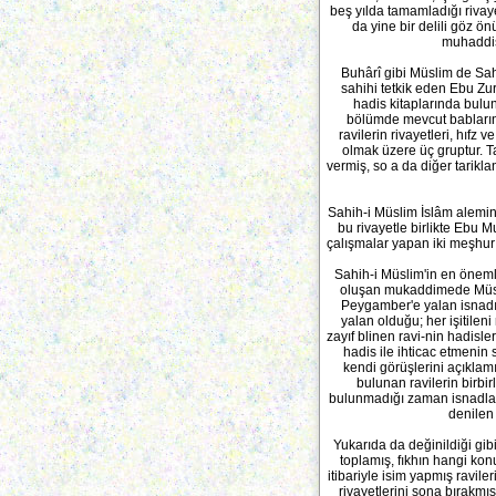
beş yılda tamamladığı rivayet
da yine bir delili göz 
muhaddisl
Buhârî gibi Müslim de Sahi
sahihi tetkik eden Ebu Zur
hadis kitaplarında bulun
bölümde mevcut bablarında
ravilerin rivayetleri, hıfz 
olmak üzere üç gruptur. Tak
vermiş, so a da diğer tariklan
Sahih-i Müslim İslâm alemin
bu rivayetle birlikte Ebu 
çalışmalar yapan iki meşhur a
Sahih-i Müslim'in en önemli
oluşan mukaddimede Müslim
Peygamber'e yalan isnadı
yalan olduğu; her işitilen
zayıf blinen ravi-nin hadisle
hadis ile ihticac etmenin
kendi görüşlerini açıklamı
bulunan ravilerin birbi
bulunmadığı zaman isnadlar
denilen 
Yukarıda da değinildiği gibi
toplamış, fıkhın hangi kon
itibariyle isim yapmış ravile
rivayetlerini sona bırakmış