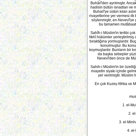
Buhârî'den ayrılmıştır. An
hadisin bütün isnadları ve m
Buharî'ye üstün kılan aslı
rivayetlerine yer vermesi il
söylenmiştir, en-Nevevî'ye g
bu tamamen mutâbaatı 
Sahîh-i Müslim'in tertibi ço
fıkhî hükümler yerleştirilmiş
bıraktığına yormuşlardır. B
konulmuştur. Bu konud
koymuşlardır. Bunların bir kıs
da başka sebepler yüz
Nevevî'den önce de Müs
Sahih-i Müslim'in bir özelli
rivayetin siyakı içinde gelm
yer verilmiştir. Müslim 
En çok Kuzey Afrika ve Ma
must
1. el-Mu
2. e
3. el-Minh
4. el