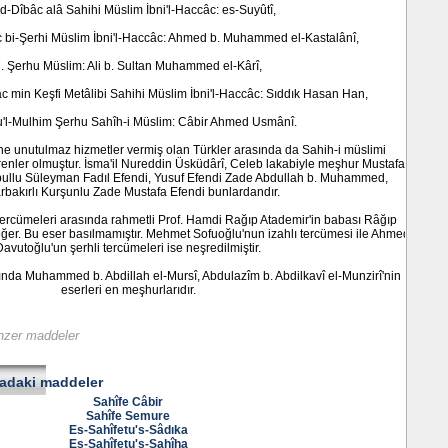
ed-Dîbâc alâ Sahihi Müslim İbni'l-Haccâc: es-Suyûtî,
âc bi-Şerhi Müslim İbni'l-Haccâc: Ahmed b. Muhammed el-Kastalânî,
. Şerhu Müslim: Ali b. Sultan Muhammed el-Kârî,
c min Keşfi Metâlibi Sahihi Müslim İbni'l-Haccâc: Sıddık Hasan Han,
u'l-Mulhim Şerhu Sahîh-i Müslim: Câbir Ahmed Usmânî.
ine unutulmaz hizmetler vermiş olan Türkler arasında da Sahih-i müslimi
renler olmuştur. İsma'il Nureddin Üsküdârî, Celeb lakabiyle meşhur Mustafa
bullu Süleyman Fadıl Efendi, Yusuf Efendi Zade Abdullah b. Muhammed,
rbakırlı Kurşunlu Zade Mustafa Efendi bunlardandır.
tercümeleri arasında rahmetli Prof. Hamdi Rağıp Atademir'in babası Râğıp
er. Bu eser basılmamıştır. Mehmet Sofuoğlu'nun izahlı tercümesi ile Ahmed
Davutoğlu'un şerhli tercümeleri ise neşredilmiştir.
ında Muhammed b. Abdillah el-Mursî, Abdulazîm b. Abdilkavî el-Munzirî'nin
eserleri en meşhurlarıdır.
benzer maddeler
radaki maddeler
Sahîfe Câbir
Sahîfe Semure
Es-Sahîfetu's-Sâdıka
Es-Sahîfetu's-Sahîha