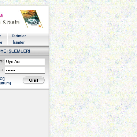
m
Terimler
er
İsimler
ÜYE İŞLEMLERİ
e:
la:
Ol]
uttum]