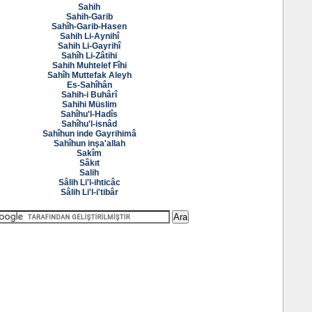
Sahih
Sahih-Garib
Sahîh-Garib-Hasen
Sahih Li-Aynihî
Sahih Li-Gayrihî
Sahîh Li-Zâtihi
Sahih Muhtelef Fîhi
Sahîh Muttefak Aleyh
Es-Sahîhân
Sahih-i Buhârî
Sahihi Müslim
Sahîhu'l-Hadîs
Sahîhu'l-isnâd
Sahîhun inde Gayrihimâ
Sahîhun inşa'allah
Sakîm
Sâkıt
Salih
Sâlih Li'l-ihticâc
Sâlih Li'l-i'tibâr