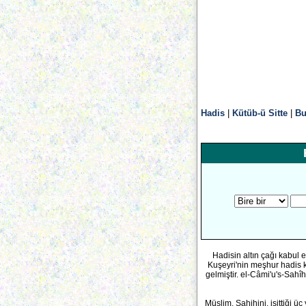
Hadis
|
Kütüb-ü Sitte
|
Bu
Hadisin altın çağı kabul 
Kuşeyri'nin meşhur hadis 
gelmiştir. el-Câmi'u's-Sahî
Müslim, Sahihini, işittiği ü