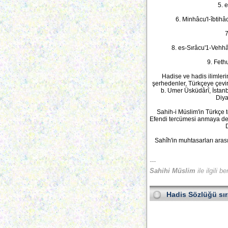
5. 
6. Minhâcu'l-îbtih
7
8. es-Sırâcu'1-Vehhâ
9. Feth
Hadise ve hadis ilimler
şerhedenler, Türkçeye çevi
b. Umer Üsküdârî, İstan
Diya
Sahih-i Müslim'in Türkçe 
Efendi tercümesi anmaya değ
Sahîh'in muhtasarları aras
---
Sahihi Müslim
ile ilgili 
Hadis Sözlüğü
sı