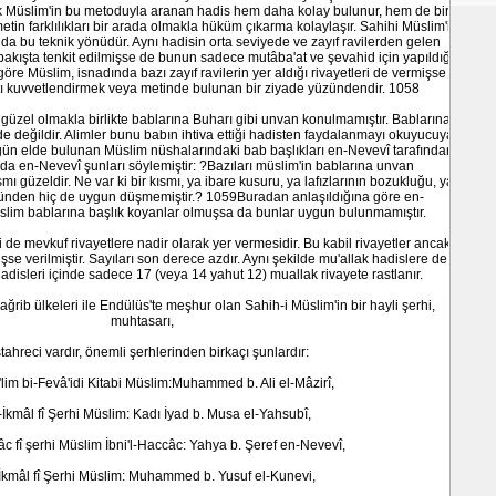
cak Müslim'in bu metoduyla aranan hadis hem daha kolay bulunur, hem de bir
etin farklılıkları bir arada olmakla hüküm çıkarma kolaylaşır. Sahihi Müslim'i
nda bu teknik yönüdür. Aynı hadisin orta seviyede ve zayıf ravilerden gelen
k bakışta tenkit edilmişse de bunun sadece mutâba'at ve şevahid için yapıldığı
öre Müslim, isnadında bazı zayıf ravilerin yer aldığı rivayetleri de vermişse
kuvvetlendirmek veya metinde bulunan bir ziyade yüzündendir. 1058
k güzel olmakla birlikte bablarına Buharı gibi unvan konulmamıştır. Bablarına
 de değildir. Alimler bunu babın ihtiva ettiği hadisten faydalanmayı okuyucuya
ugün elde bulunan Müslim nüshalarındaki bab başlıkları en-Nevevî tarafından
a en-Nevevî şunları söylemiştir: ?Bazıları müslim'in bablarına unvan
mı güzeldir. Ne var ki bir kısmı, ya ibare kusuru, ya lafızlarının bozukluğu, ya
ünden hiç de uygun düşmemiştir.? 1059Buradan anlaşıldığına göre en-
lim bablarına başlık koyanlar olmuşsa da bunlar uygun bulunmamıştır.
ği de mevkuf rivayetlere nadir olarak yer vermesidir. Bu kabil rivayetler ancak
işse verilmiştir. Sayıları son derece azdır. Aynı şekilde mu'allak hadislere de
hadisleri içinde sadece 17 (veya 14 yahut 12) muallak rivayete rastlanır.
ğrib ülkeleri ile Endülüs'te meşhur olan Sahih-i Müslim'in bir hayli şerhi,
muhtasarı,
ahreci vardır, önemli şerhlerinden birkaçı şunlardır:
'lim bi-Fevâ'idi Kitabi Müslim:Muhammed b. Ali el-Mâzirî,
l-İkmâl fî Şerhi Müslim: Kadı İyad b. Musa el-Yahsubî,
âc fî şerhi Müslim İbni'l-Haccâc: Yahya b. Şeref en-Nevevî,
-İkmâl fî Şerhi Müslim: Muhammed b. Yusuf el-Kunevi,