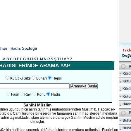
hari
|
Hadis Sözlüğü
A
B
C
D
E
F
G
H
I
İ
K
L
M
N
R
S
Ş
T
U
V
Y
Z
HADİSLERİNDE ARAMA YAP
K
Kütüb
Kütüb-ü Sitte
Buhari
Hepsi
Kütüb
Kütüb
Fasil
Ravi
Konu
Hadis
Kütüb
Hadis
Sahihi Müslim
edilen üçüncü hicri asrın tanınmış muhaddislerinden Müslim b. Haccâc el-
B
kitabıdır. Cami türünde bir eserdir ve tamamen sahih hadislerden meydana
h adını taşımaktadır. İslâm aleminde daha çok Sahih-i Müslim adiyle meşhur
Buhar
olmuştur.
Buha
ç yüz bin hadisten seçerek aldığı hadislerden meydana getirmiştir. Eserini on