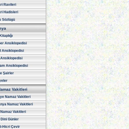
i Ravileri
i Hadisleri
s Sözlügü
hya
Kitaplığı
er Ansiklopedisi
l Ansiklopedisi
 Ansiklopedisi
am Ansiklopedisi
ve Şairler
yeler
amaz Vakitleri
iye Namaz Vakitleri
nya Namaz Vakitleri
Namaz Vakitleri
 Dini Günler
i-Hicri Çevir