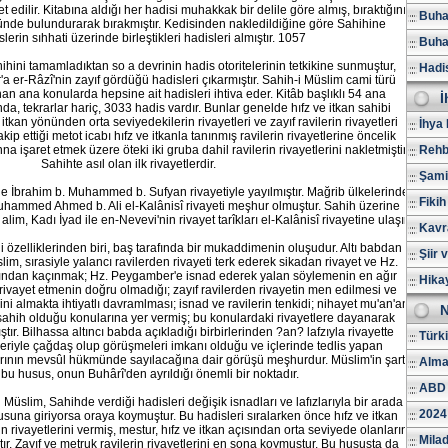
 edilir. Kitabına aldığı her hadisi muhakkak bir delile göre almış, bıraktığını
Buhar
önünde bulundurarak bırakmıştır. Kedisinden nakledildiğine göre Sahihine
erin sıhhati üzerinde birleştikleri hadisleri almıştır. 1057
Buhar
hini tamamladıktan so a devrinin hadis otoritelerinin tetkikine sunmuştur,
Hadi
'a er-Râzî'nin zayıf gördüğü hadisleri çıkarmıştır. Sahih-i Müslim cami türü
an ana konularda hepsine ait hadisleri ihtiva eder. Kitâb başlıklı 54 ana
İ
, tekrarlar hariç, 3033 hadis vardır. Bunlar genelde hıfz ve itkan sahibi
ve itkan yönünden orta seviyedekilerin rivayetleri ve zayıf ravilerin rivayetleri
İhya 
ip ettiği metot icabı hıfz ve itkanla tanınmış ravilerin rivayetlerine öncelik
na işaret etmek üzere öteki iki gruba dahil ravilerin rivayetlerini nakletmiştir.
Rehb
Sahihte asıl olan ilk rivayetlerdir.
Şami
e İbrahim b. Muhammed b. Sufyan rivayetiyle yayılmıştır. Mağrib ülkelerinde
Fikih
Muhammed Ahmed b. Ali el-Kalânisî rivayeti meşhur olmuştur. Sahih üzerine
lim, Kadı İyad ile en-Nevevi'nin rivayet tarîkları el-Kalânisî rivayetine ulaşır.
Kavr
 özelliklerinden biri, baş tarafında bir mukaddimenin oluşudur. Altı babdan
Şiir 
, sırasiyle yalancı ravilerden rivayeti terk ederek sikadan rivayet ve Hz.
ndan kaçınmak; Hz. Peygamber'e isnad ederek yalan söylemenin en ağır
Hika
i rivayet etmenin doğru olmadığı; zayıf ravilerden rivayetin men edilmesi ve
rini almakta ihtiyatlı davramlması; isnad ve ravilerin tenkidi; nihayet mu'an'an
N
 sahih olduğu konularına yer vermiş; bu konulardaki rivayetlere dayanarak
ştır. Bilhassa altıncı babda açıkladığı birbirlerinden ?an? lafzıyla rivayette
Türk
rleriyle çağdaş olup görüşmeleri imkanı olduğu ve içlerinde tedlis yapan
ının mevsûl hükmünde sayılacağına dair görüşü meşhurdur. Müslim'in şartı
Alma
bu husus, onun Buhârî'den ayrıldığı önemli bir noktadır.
ABD 
 Müslim, Sahihde verdiği hadisleri değişik isnadları ve lafızlarıyla bir arada
2024
usuna giriyorsa oraya koymuştur. Bu hadisleri sıralarken önce hıfz ve itkan
rin rivayetlerini vermiş, mestur, hıfz ve itkan açısından orta seviyede olanların
Milad
tır. Zayıf ve metruk ravilerin rivayetlerini en sona koymuştur. Bu hususta da