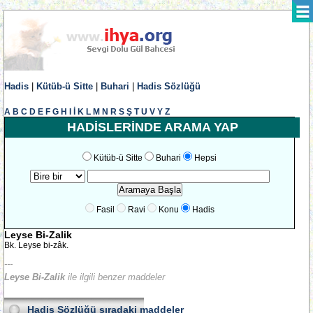
Hadis
|
Kütüb-ü Sitte
|
Buhari
|
Hadis Sözlüğü
A
B
C
D
E
F
G
H
I
İ
K
L
M
N
R
S
Ş
T
U
V
Y
Z
HADİSLERİNDE ARAMA YAP
Kütüb-ü Sitte
Buhari
Hepsi
Fasil
Ravi
Konu
Hadis
Leyse Bi-Zalik
Bk. Leyse bi-zâk.
---
Leyse Bi-Zalik
ile ilgili benzer maddeler
Hadis Sözlüğü
sıradaki maddeler