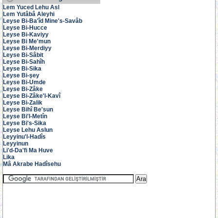
Lem Yuced Lehu Asl
Lem Yutâbâ Aleyhi
Leyse Bi-Ba'îd Mine's-Savâb
Leyse Bi-Hucce
Leyse Bi-Kaviyy
Leyse Bi Me'mun
Leyse Bi-Merdiyy
Leyse Bi-Sâbit
Leyse Bi-Sahîh
Leyse Bi-Sika
Leyse Bi-şey
Leyse Bi-Umde
Leyse Bi-Zâke
Leyse Bi-Zâke'l-Kavî
Leyse Bi-Zalik
Leyse Bihî Be'sun
Leyse Bi'l-Metîn
Leyse Bi's-Sika
Leyse Lehu Aslun
Leyyinu'l-Hadîs
Leyyinun
Li'd-Da'fi Ma Huve
Lika
Mâ Akrabe Hadîsehu