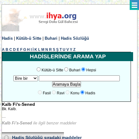
Hadis
|
Kütüb-ü Sitte
|
Buhari
|
Hadis Sözlüğü
A
B
C
D
E
F
G
H
I
İ
K
L
M
N
R
S
Ş
T
U
V
Y
Z
HADİSLERİNDE ARAMA YAP
Kütüb-ü Sitte
Buhari
Hepsi
Fasil
Ravi
Konu
Hadis
Kalb Fi's-Sened
Bk. Kalb.
---
Kalb Fi's-Sened
ile ilgili benzer maddeler
Hadis Sözlüğü
sıradaki maddeler