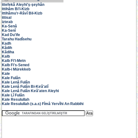
ittefekâ Aleyhi'ş-şeyhân
ittihâm Bi'l-Kizb
ittihâmu'r-Râvî Bil-Kizb
ittisal
iztırab
Ka-Senâ
Ka-Senî
Kad Du'ife
Tarahu Hadîsehu
Kadh
Kâdih
Kâdiha
Kalb
Kalb Fi'l-Metn
Kalb Fi's-Sened
Kalb-i Mürekkeb
Kale
Kale Fulân
Kale Lenâ Fulân
Kale Lenâ Fulân Bi-Kırâ'atî
Kale Lenâ Fulân Kırâ'aten Aleyhi
Kale Lî Fulân
Kale Resulullah
Kale Resulullah (s.a.s) Fîmâ Yervîhi An Rabbihi