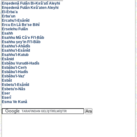
Enşedenâ Fulân Bi-Kırâ'atî Aleyhi
Enşedenâ Fulân Kırâ'aten Aleyhi
El-Erba'a
Erba'un
Ercahu'l-Esânîd
Ercu En Lâ Be'se Bihî
Erselehu Fulân
Esahh
Esahhu Mâ Câ'e Fi'l-Bâb
Esahhu şey'in Fi'l-Bâb
Esahhu'l-Ahâdîs
Esahhu'l-Esânîd
Esahhu'l-Kutub
Esânid
Esbâbu Vurudil-Hadîs
Esbâbu'l-Cerh
Esbâbu'l-Hadîs
Esbâbu'l-Vaz'
Esbât
Esbetu'l-Esânîd
Esbetu'n-Nâs
Eser
Eserî
Esma Ve Kunâ