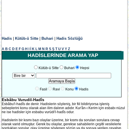
Hadis
|
Kütüb-ü Sitte
|
Buhari
|
Hadis Sözlüğü
A
B
C
D
E
F
G
H
I
İ
K
L
M
N
R
S
Ş
T
U
V
Y
Z
HADİSLERİNDE ARAMA YAP
Kütüb-ü Sitte
Buhari
Hepsi
Fasil
Ravi
Konu
Hadis
Esbâbu Vurudil-Hadîs
Esbâbu'l-hadîs de denir. Hadislerin söyleniş, bir fiil bildiriyorsa işleniş
sebeplerini konu olarak alan ilim dalının adıdır. Kur'ân-ı Kerim için esbabı nüzul
ne ise hadisler için esbabu vurüdi'l-hadîs odur.
Hadislerin bir kısmı bazı olaylar üzerine, bir kısmı da sorulan sorulara cevap
olarak varid olmuştur. Gerek bu olaylar, gerekse sahabilerin çeşitli vesilelerle
sordukları sorular, olay üzerine söylenen sözün ya da soruya verilen cevabın