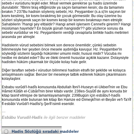
sebeb-i vurüdunu teşkil eder. Misal vermek gerekirse şu hadis üzerinde
durulabilir: ?Birini tıraş ettiğinizde ya saçını tamamen kesin; da da tamamını
bırakın.? 237Bu hadisin söyleniş sebebi, Hz. Peygamber (s.a.s)'in saçının bir
kısmı kesilmiş, bir kısmı bırakılmış bir çocuk görmesidir. Bu olay üzerine bu
sözleri söyleyerek saçın bir kısmını kesip bir kısmını bırakmayı men etmiştir.
Sahabilerin ?hangi şey efdaldir? Hangi ameli işlersem Cennet'e girerim? Hangi
müslüman hayırlıdır? En büyük günah hangisidir?? gibi yüzlerce sorusu da
sebebi vurûddur ve Hz. Peygamberin verdiği cevaplarla birlikte hadis metinleri
arasında yer almıştır.
Hadislerin vürud sebebini bilmek son derece önemlidir; çünkü sebebin
bilinmesiyle her şeyden önce mesele aydınlığa kavuşur. Hz. Peygamber'in
söylediği sözlerin taşıdığı hükümler umumi midir, hususi midir? Vücuba mı
nedbe mi delalet eder? Bu ve öteki önemli hususlar açıklık kazanır. Dolayısiyle
hadisten hüküm çıkarmak bir ölçüde kolay hale gelir.
Diğer taraftan sebeb-i vürudun bilinmesi hadisin etraflı bir şekilde ve kolayca
anlaşılmasını sağlar. Benzer bir meseleye tatbik edilerek hüküm çıkarılmasını
kolaylaştırır.
Esbabu vurûdi'l-hadîs konusunda Abdullah İbni'l-Huseyn el-Ukberî'nin ve Ebu
Hâmid Kûtâh el-Cübârî'nin birer kitabı vardır. 238es-Suyûtî de aynı konuda bir
kitap tasnif etmişse de tamamlayamamıştır. 239Bugün için esbâbu'l-hadîs
konusunda elde bulunan tek kitap İbn Hamze ed-Dimeşkî'nin el-Beyân ve't-Ta'rîf
fî esbâbi Vurûdi'l-Hadîsi'ş-Şerîf isimli eseridir.
---
Esbâbu Vurudil-Hadîs
ile ilgili benzer maddeler
Hadis Sözlüğü
sıradaki maddeler