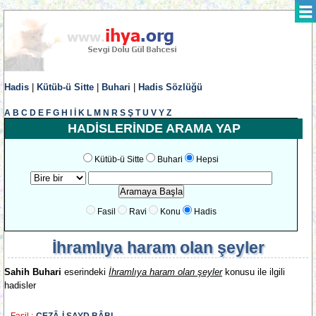
Hadis
|
Kütüb-ü Sitte
|
Buhari
|
Hadis Sözlüğü
A
B
C
D
E
F
G
H
I
İ
K
L
M
N
R
S
Ş
T
U
V
Y
Z
HADİSLERİNDE ARAMA YAP
Kütüb-ü Sitte
Buhari
Hepsi
Fasil
Ravi
Konu
Hadis
İhramlıya haram olan şeyler
Sahih Buhari
eserindeki
İhramlıya haram olan şeyler
konusu ile ilgili
hadisler