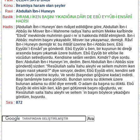
Fasil :
CEZÂ-İ SAYD BÂBI
Konu :
İhramlıya haram olan şeyler
Ravi :
Abdullah İbn-i Huneyn
Baslik :
İHRAMLI İKEN BAŞINI YIKADIĞINA DÂİR DE EBÛ EYYÛB-İ ENSÂRÎ
HADÎSİ
Hadis :
[Abdullah İbn-i Huneyn`den rivâyet edildiğine göre, Abdullah İbn-i
Abbâs ile Misver İbn-i Mahreme radiya`llahu anhüm Mekke karîbinde
"Ebvâ" mevkiinde muhrimin gasl-i re`si hakkında ihtilâf etmişlerdi. İbn-i
Abbâs: muhrim başını yıkayabilir, Misver ise yıkayamaz, demişti. Râvî
İbn-i Huneyn demiştir ki: bu ihtilâf üzerine İbn-i Abbâs beni, Ebû
Eyyûbi`l-Ensârî`ye gönderdi. Ebû Eyyûb`u ben, bir kuyunun iki direği
arasında başını yıkamak üzere buldum. Ebû Eyyûb bir elbîse ile
vücûdun setrediyordu. Kendisine selâm verdim. Kimdir? diye sordu.
Ben: Abdullah İbn-i Huneyn`im, dedim. Beni Abdullah İbn-i Abbâs size
gönderdi] sizden: "Resûlullah salla`llahu aleyhi ve sellem muhrim iken
başını nasıl yıkardı?" diye soruyor, dedim; Ebû Eyyûb elini, kendini setr
eden sevb üzerine koydu. Ve sevbi (başından göğsüne kadar) indirdi.
Başı tamâmiyle bana göründü. Bundan sonra su dökmek üzere
bulunan adama su dök! diye emretti. O adam da başına su döktü. Ebû
Eyyûb iki elini kâh ileri, kâh geri götürerek başını oğuşturdu, ve:
Resûlullah salla`llahu aleyhi ve sellem `in başını böylece yıkadığını
gördüm, buyurdu.
Sıra :
872