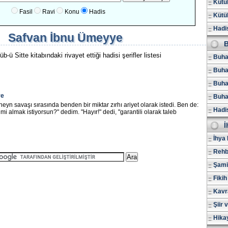
Kütüb
Fasil
Ravi
Konu
Hadis
Kütüb
Hadis
Safvan İbnu Ümeyye
B
ü Sitte kitabındaki rivayet ettiği hadisi şerifler listesi
Buhar
Buha
Buhar
ye
Buhar
eyn savaşı sırasında benden bir miktar zırhı ariyet olarak istedi. Ben de:
Hadi
mi almak istiyorsun?" dedim. "Hayır!" dedi, "garantili olarak taleb
İ
İhya 
Rehb
Şami
Fikih
Kavr
Şiir 
Hika