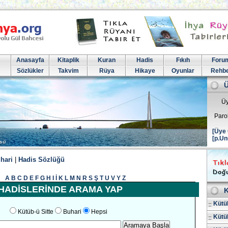
Anasayfa
Kitaplik
Kuran
Hadis
Fıkıh
Foru
Sözlükler
Takvim
Rüya
Hikaye
Oyunlar
Rehb
Üy
Paro
[Üye 
[p.Un
hari
|
Hadis Sözlüğü
A
B
C
D
E
F
G
H
I
İ
K
L
M
N
R
S
Ş
T
U
V
Y
Z
HADİSLERİNDE ARAMA YAP
K
Kütüb
Kütüb-ü Sitte
Buhari
Hepsi
Kütüb