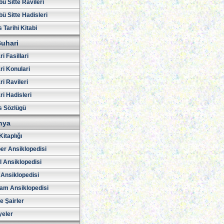
ü Sitte Ravileri
ü Sitte Hadisleri
 Tarihi Kitabi
uhari
i Fasillari
ri Konulari
i Ravileri
i Hadisleri
s Sözlügü
hya
Kitaplığı
er Ansiklopedisi
l Ansiklopedisi
 Ansiklopedisi
am Ansiklopedisi
ve Şairler
yeler