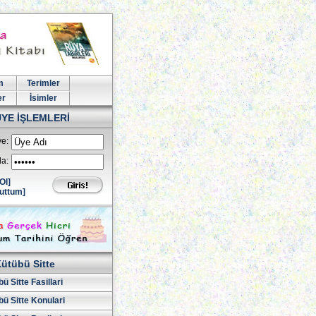
m
Terimler
er
İsimler
ÜYE İŞLEMLERİ
e:
la:
Ol]
uttum]
ütübü Sitte
ü Sitte Fasillari
ü Sitte Konulari