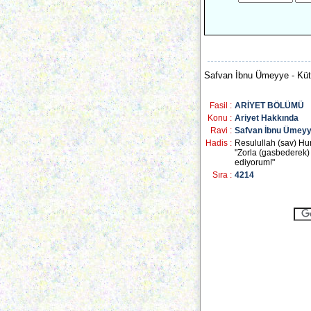
Safvan İbnu Ümeyye - Kütüb-
Fasil :
ARİYET BÖLÜMÜ
Konu :
Ariyet Hakkında
Ravi :
Safvan İbnu Ümey
Hadis :
Resulullah (sav) Hun
"Zorla (gasbederek) 
ediyorum!"
Sıra :
4214