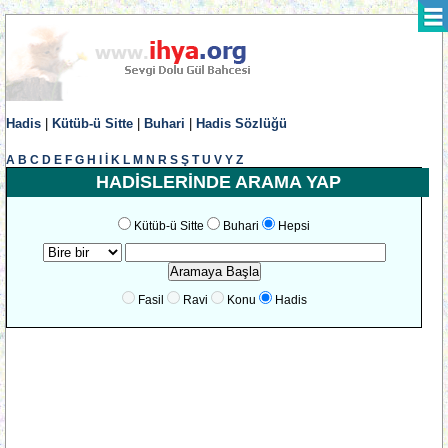
Hadis
|
Kütüb-ü Sitte
|
Buhari
|
Hadis Sözlüğü
A
B
C
D
E
F
G
H
I
İ
K
L
M
N
R
S
Ş
T
U
V
Y
Z
HADİSLERİNDE ARAMA YAP
Kütüb-ü Sitte
Buhari
Hepsi
Fasil
Ravi
Konu
Hadis