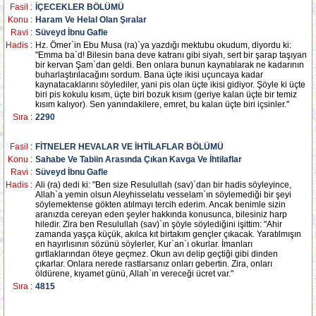
Fasil :
İÇECEKLER BÖLÜMÜ
Konu :
Haram Ve Helal Olan Şıralar
Ravi :
Süveyd İbnu Gafle
Hadis :
Hz. Ömer`in Ebu Musa (ra)`ya yazdığı mektubu okudum, diyordu ki:
"Emma ba`d! Bilesin bana deve katranı gibi siyah, sert bir şarap taşıyan
bir kervan Şam`dan geldi. Ben onlara bunun kaynatılarak ne kadarının
buharlaştırılacağını sordum. Bana üçte ikisi uçuncaya kadar
kaynatacaklarını söylediler, yani pis olan üçte ikisi gidiyor. Şöyle ki üçte
biri pis kokulu kısım, üçte biri bozuk kısım (geriye kalan üçte bir temiz
kısım kalıyor). Sen yanındakilere, emret, bu kalan üçte biri içsinler."
Sıra :
2290
Fasil :
FİTNELER HEVALAR VE İHTİLAFLAR BÖLÜMÜ
Konu :
Sahabe Ve Tabiin Arasında Çıkan Kavga Ve İhtilaflar
Ravi :
Süveyd İbnu Gafle
Hadis :
Ali (ra) dedi ki: "Ben size Resulullah (sav)`dan bir hadis söyleyince,
Allah`a yemin olsun Aleyhisselatu vesselam`ın söylemediği bir şeyi
söylemektense gökten atılmayı tercih ederim. Ancak benimle sizin
aranızda cereyan eden şeyler hakkında konusunca, bilesiniz harp
hiledir. Zira ben Resulullah (sav)`ın şöyle söylediğini işittim: "Ahir
zamanda yaşça küçük, akılca kıt birtakım gençler çıkacak. Yaratılmışın
en hayırlısının sözünü söylerler, Kur`an`ı okurlar. İmanları
gırtlaklarından öteye geçmez. Okun avı delip geçtiği gibi dinden
çıkarlar. Onlara nerede rastlarsanız onları gebertin. Zira, onları
öldürene, kıyamet günü, Allah`ın vereceği ücret var."
Sıra :
4815