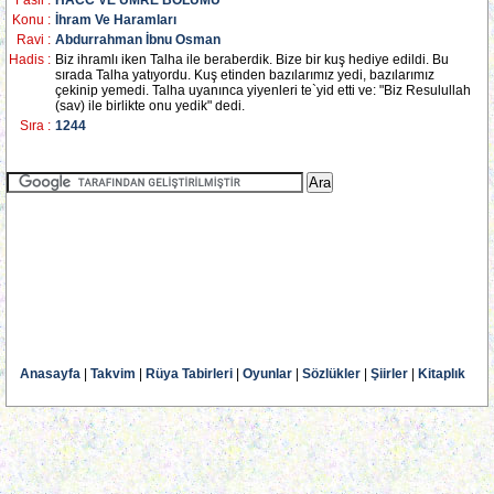
Fasil :
HACC VE UMRE BÖLÜMÜ
Konu :
İhram Ve Haramları
Ravi :
Abdurrahman İbnu Osman
Hadis :
Biz ihramlı iken Talha ile beraberdik. Bize bir kuş hediye edildi. Bu
sırada Talha yatıyordu. Kuş etinden bazılarımız yedi, bazılarımız
çekinip yemedi. Talha uyanınca yiyenleri te`yid etti ve: "Biz Resulullah
(sav) ile birlikte onu yedik" dedi.
Sıra :
1244
Anasayfa
|
Takvim
|
Rüya Tabirleri
|
Oyunlar
|
Sözlükler
|
Şiirler
|
Kitaplık