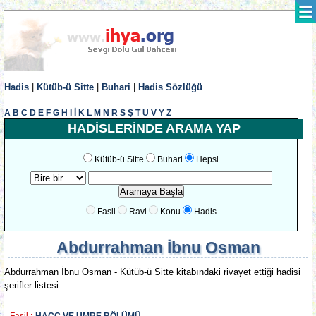
Hadis
|
Kütüb-ü Sitte
|
Buhari
|
Hadis Sözlüğü
A
B
C
D
E
F
G
H
I
İ
K
L
M
N
R
S
Ş
T
U
V
Y
Z
HADİSLERİNDE ARAMA YAP
Kütüb-ü Sitte
Buhari
Hepsi
Fasil
Ravi
Konu
Hadis
Abdurrahman İbnu Osman
Abdurrahman İbnu Osman - Kütüb-ü Sitte kitabındaki rivayet ettiği hadisi
şerifler listesi