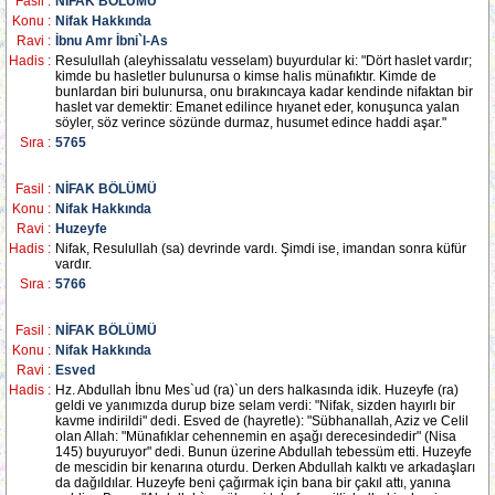
Fasil :
NİFAK BÖLÜMÜ
Konu :
Nifak Hakkında
Ravi :
İbnu Amr İbni`l-As
Hadis :
Resulullah (aleyhissalatu vesselam) buyurdular ki: "Dört haslet vardır;
kimde bu hasletler bulunursa o kimse halis münafıktır. Kimde de
bunlardan biri bulunursa, onu bırakıncaya kadar kendinde nifaktan bir
haslet var demektir: Emanet edilince hıyanet eder, konuşunca yalan
söyler, söz verince sözünde durmaz, husumet edince haddi aşar."
Sıra :
5765
Fasil :
NİFAK BÖLÜMÜ
Konu :
Nifak Hakkında
Ravi :
Huzeyfe
Hadis :
Nifak, Resulullah (sa) devrinde vardı. Şimdi ise, imandan sonra küfür
vardır.
Sıra :
5766
Fasil :
NİFAK BÖLÜMÜ
Konu :
Nifak Hakkında
Ravi :
Esved
Hadis :
Hz. Abdullah İbnu Mes`ud (ra)`un ders halkasında idik. Huzeyfe (ra)
geldi ve yanımızda durup bize selam verdi: "Nifak, sizden hayırlı bir
kavme indirildi" dedi. Esved de (hayretle): "Sübhanallah, Aziz ve Celil
olan Allah: "Münafıklar cehennemin en aşağı derecesindedir" (Nisa
145) buyuruyor" dedi. Bunun üzerine Abdullah tebessüm etti. Huzeyfe
de mescidin bir kenarına oturdu. Derken Abdullah kalktı ve arkadaşları
da dağıldılar. Huzeyfe beni çağırmak için bana bir çakıl attı, yanına