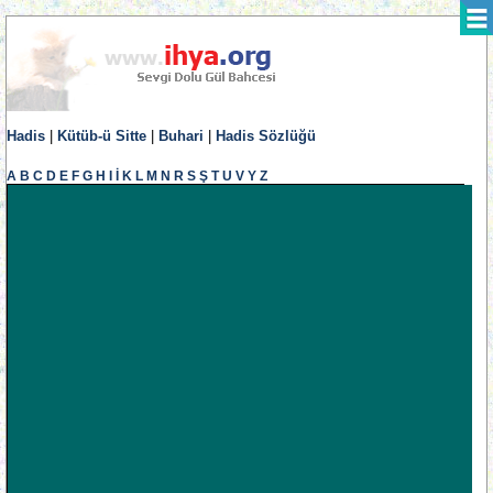
Hadis
|
Kütüb-ü Sitte
|
Buhari
|
Hadis Sözlüğü
A
B
C
D
E
F
G
H
I
İ
K
L
M
N
R
S
Ş
T
U
V
Y
Z