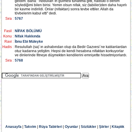
geldim. Bana: "Abdullah`ın gülmesi tuhafıma gitti, halbuki o benim
söylediğimi bilen birisi. Yemin olsun nifak, siz (tabiiler)den daha hayırlı
bir kavme indirildi. Onlar (nifaktan) sonra tevbe ettiler. Allah da
tövbelerim kabul etti" dedi.
Sıra :
5767
Fasil :
NİFAK BÖLÜMÜ
Konu :
Nifak Hakkında
Ravi :
İbnu Ebi Müleyke
Hadis :
Resulullah (sa)`ın ashabından olup da Bedir Gazvesi`ne katılanlardan
otuz kadarına yetiştim. Hepsi de kendi hesabına nifaktan korkuyorlar
ve dinlerinde fitneye düşmekten kendilerini emniyette hissetmiyorlardı.
Sıra :
5768
Anasayfa
|
Takvim
|
Rüya Tabirleri
|
Oyunlar
|
Sözlükler
|
Şiirler
|
Kitaplık