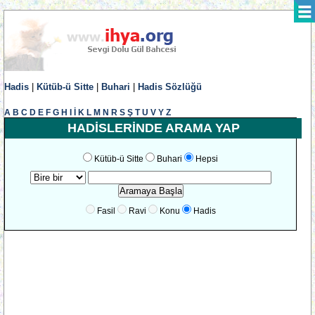
Hadis
|
Kütüb-ü Sitte
|
Buhari
|
Hadis Sözlüğü
A
B
C
D
E
F
G
H
I
İ
K
L
M
N
R
S
Ş
T
U
V
Y
Z
HADİSLERİNDE ARAMA YAP
Kütüb-ü Sitte
Buhari
Hepsi
Fasil
Ravi
Konu
Hadis