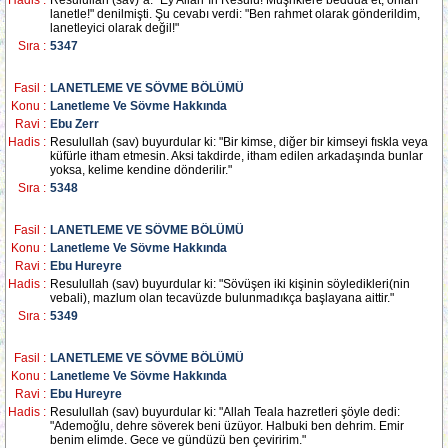
Hadis :
Resulullah (sav)`a: "Ey Allah`ın Resulü! Müşriklere beddua et, onları
lanetle!" denilmişti. Şu cevabı verdi: "Ben rahmet olarak gönderildim,
lanetleyici olarak değil!"
Sıra :
5347
Fasil :
LANETLEME VE SÖVME BÖLÜMÜ
Konu :
Lanetleme Ve Sövme Hakkında
Ravi :
Ebu Zerr
Hadis :
Resulullah (sav) buyurdular ki: "Bir kimse, diğer bir kimseyi fıskla veya
küfürle itham etmesin. Aksi takdirde, itham edilen arkadaşında bunlar
yoksa, kelime kendine dönderilir."
Sıra :
5348
Fasil :
LANETLEME VE SÖVME BÖLÜMÜ
Konu :
Lanetleme Ve Sövme Hakkında
Ravi :
Ebu Hureyre
Hadis :
Resulullah (sav) buyurdular ki: "Sövüşen iki kişinin söyledikleri(nin
vebali), mazlum olan tecavüzde bulunmadıkça başlayana aittir."
Sıra :
5349
Fasil :
LANETLEME VE SÖVME BÖLÜMÜ
Konu :
Lanetleme Ve Sövme Hakkında
Ravi :
Ebu Hureyre
Hadis :
Resulullah (sav) buyurdular ki: "Allah Teala hazretleri şöyle dedi:
"Ademoğlu, dehre söverek beni üzüyor. Halbuki ben dehrim. Emir
benim elimde. Gece ve gündüzü ben çeviririm."