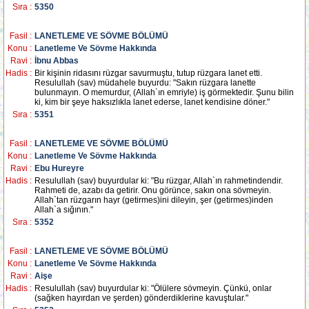
Sıra :
5350
Fasil :
LANETLEME VE SÖVME BÖLÜMÜ
Konu :
Lanetleme Ve Sövme Hakkında
Ravi :
İbnu Abbas
Hadis :
Bir kişinin ridasını rüzgar savurmuştu, tutup rüzgara lanet etti.
Resulullah (sav) müdahele buyurdu: "Sakın rüzgara lanette
bulunmayın. O memurdur, (Allah`ın emriyle) iş görmektedir. Şunu bilin
ki, kim bir şeye haksızlıkla lanet ederse, lanet kendisine döner."
Sıra :
5351
Fasil :
LANETLEME VE SÖVME BÖLÜMÜ
Konu :
Lanetleme Ve Sövme Hakkında
Ravi :
Ebu Hureyre
Hadis :
Resulullah (sav) buyurdular ki: "Bu rüzgar, Allah`ın rahmetindendir.
Rahmeti de, azabı da getirir. Onu görünce, sakın ona sövmeyin.
Allah`tan rüzgarın hayr (getirmes)ini dileyin, şer (getirmes)inden
Allah`a sığının."
Sıra :
5352
Fasil :
LANETLEME VE SÖVME BÖLÜMÜ
Konu :
Lanetleme Ve Sövme Hakkında
Ravi :
Aişe
Hadis :
Resulullah (sav) buyurdular ki: "Ölülere sövmeyin. Çünkü, onlar
(sağken hayırdan ve şerden) gönderdiklerine kavuştular."