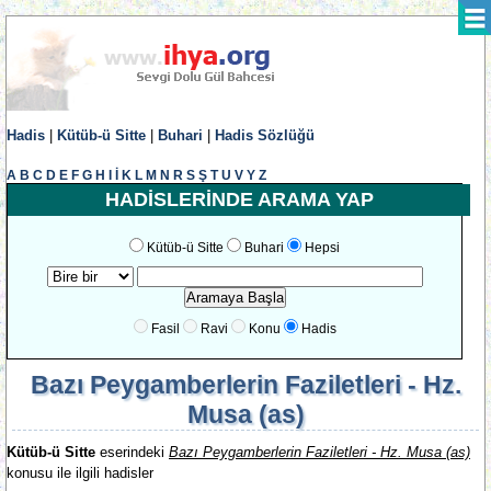
Hadis
|
Kütüb-ü Sitte
|
Buhari
|
Hadis Sözlüğü
A
B
C
D
E
F
G
H
I
İ
K
L
M
N
R
S
Ş
T
U
V
Y
Z
HADİSLERİNDE ARAMA YAP
Kütüb-ü Sitte
Buhari
Hepsi
Fasil
Ravi
Konu
Hadis
Bazı Peygamberlerin Faziletleri - Hz.
Musa (as)
Kütüb-ü Sitte
eserindeki
Bazı Peygamberlerin Faziletleri - Hz. Musa (as)
konusu ile ilgili hadisler