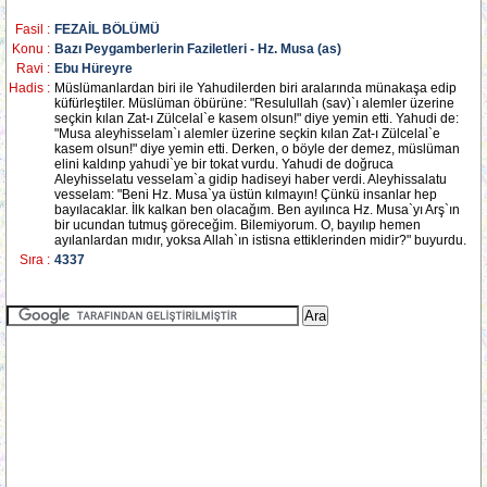
Fasil :
FEZAİL BÖLÜMÜ
Konu :
Bazı Peygamberlerin Faziletleri - Hz. Musa (as)
Ravi :
Ebu Hüreyre
Hadis :
Müslümanlardan biri ile Yahudilerden biri aralarında münakaşa edip
küfürleştiler. Müslüman öbürüne: "Resulullah (sav)`ı alemler üzerine
seçkin kılan Zat-ı Zülcelal`e kasem olsun!" diye yemin etti. Yahudi de:
"Musa aleyhisselam`ı alemler üzerine seçkin kılan Zat-ı Zülcelal`e
kasem olsun!" diye yemin etti. Derken, o böyle der demez, müslüman
elini kaldınp yahudi`ye bir tokat vurdu. Yahudi de doğruca
Aleyhisselatu vesselam`a gidip hadiseyi haber verdi. Aleyhissalatu
vesselam: "Beni Hz. Musa`ya üstün kılmayın! Çünkü insanlar hep
bayılacaklar. İlk kalkan ben olacağım. Ben ayılınca Hz. Musa`yı Arş`ın
bir ucundan tutmuş göreceğim. Bilemiyorum. O, bayılıp hemen
ayılanlardan mıdır, yoksa Allah`ın istisna ettiklerinden midir?" buyurdu.
Sıra :
4337