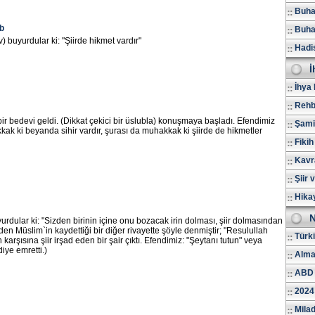
Buhar
b
Buhar
) buyurdular ki: "Şiirde hikmet vardır"
Hadi
İ
İhya 
Rehb
bir bedevi geldi. (Dikkat çekici bir üslubla) konuşmaya başladı. Efendimiz
Şami
kak ki beyanda sihir vardır, şurası da muhakkak ki şiirde de hikmetler
Fikih
Kavr
Şiir 
Hika
N
urdular ki: "Sizden birinin içine onu bozacak irin dolması, şiir dolmasından
i`den Müslim`in kaydettiği bir diğer rivayette şöyle denmiştir; "Resulullah
Türk
karşısına şiir irşad eden bir şair çıktı. Efendimiz: "Şeytanı tutun" veya
iye emretti.)
Alma
ABD 
2024
Milad