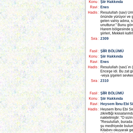
Konu :
Şiir Hakkında
Ravi :
Enes
Hadis :
Resulullah (sav) Um
önünde yürüyor ve şu
gelen vahiy adına, s
unutturur." Bunu gö
Harem bölgesinde şi
şiirleri, Mekkeli kaf
Sıra :
2309
Fasil :
ŞİİR BÖLÜMÜ
Konu :
Şiir Hakkında
Ravi :
Enes
Hadis :
Resulullah (sav)`ın (
Enceşe idi. Bu zat gü
-veya şişeleri sevked
Sıra :
2310
Fasil :
ŞİİR BÖLÜMÜ
Konu :
Şiir Hakkında
Ravi :
Heysem İbnu Ebi S
Hadis :
Heysem İbnu Ebi Sina
zikrettiği kıssaları
nakletmiştir: "O sizi
"Resulullah, burada
şu medhiyede bulunmu
Kitabını okuyarak ge