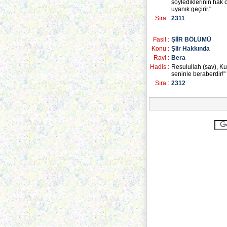
söylediklerinin hak 
uyanık geçirir."
Sıra :
2311
Fasil :
ŞİİR BÖLÜMÜ
Konu :
Şiir Hakkında
Ravi :
Bera
Hadis :
Resulullah (sav), Ku
seninle beraberdir!"
Sıra :
2312