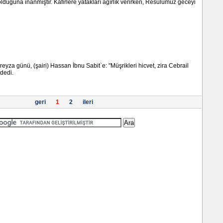
olduğuna inanmıştır. Kafirlere yatakları ağırlık verirken, Resulümüz geceyi
reyza günü, (şairi) Hassan İbnu Sabit`e: "Müşrikleri hicvet, zira Cebrail
 dedi.
geri
1
2
ileri