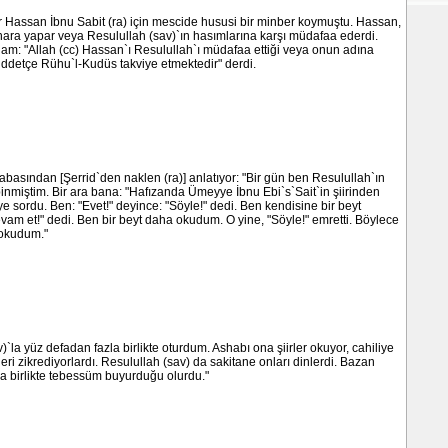
r Hassan İbnu Sabit (ra) için mescide hususi bir minber koymuştu. Hassan,
ara yapar veya Resulullah (sav)`ın hasımlarına karşı müdafaa ederdi.
am: "Allah (cc) Hassan`ı Resulullah`ı müdafaa ettiği veya onun adına
ddetçe Rühu`l-Kudüs takviye etmektedir" derdi.
abasından [Şerrid`den naklen (ra)] anlatıyor: "Bir gün ben Resulullah`ın
inmiştim. Bir ara bana: "Hafızanda Ümeyye İbnu Ebi`s`Sait`in şiirinden
ye sordu. Ben: "Evet!" deyince: "Söyle!" dedi. Ben kendisine bir beyt
am et!" dedi. Ben bir beyt daha okudum. O yine, "Söyle!" emretti. Böylece
 okudum."
)`la yüz defadan fazla birlikte oturdum. Ashabı ona şiirler okuyor, cahiliye
eleri zikrediyorlardı. Resulullah (sav) da sakitane onları dinlerdi. Bazan
rla birlikte tebessüm buyurduğu olurdu."