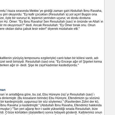
retu`l-kaza sırasında Mekke`ye girdiği zaman şairi Abdullah İbnu Ravaha,
 şiiri okuyordu: "Ey kafir çocukları (Resulullah`a) yol açın! Bugün ona
ize, öyle bir vururuz ki, tepenizi yerinden uçurur, ve dostu dostuna
ren Hz. Ömer: "Ey İbnu Ravaha! Sen Resulullah (sav)`ın önünde ve Allah`ın
ir mi okuyorsun?" dedi. Ancak Resulullah: "Ey Ömer bırak onu. Onun
irlere okdan daha çabuk tesir eder!" diyerek müdahale etti."
kafilenin yürüyüş temposunu ezgileriyle) canlı tutan bir kölesi vardı, adı
zel sesli birisiydi. Resulullah (sav) ona: "Ey Enceşe ağır ol! Şişeleri kırma
erken ağır ol- dedi. Şişe ile zayıf kadınları kastediyordu."
inan
n`ın anlattığına göre, bu zat, Ebu Hüreyre (ra)`yı Resulullah (sav)`ı
nda dinlemiştir. (Bu kıssaların birinde) Ebu Hüreyre, Efendimizin şu sözünü
n bir kardeşinizdir, uygunsuz bir söz söylemez." (Ravilerden Zühri der ki),
 İbnu Ravaha`yı kastetmiştir." (Abdullah İbnu Ravaha, Efendimiz hakkında
ştur:) "Tan yeri ağarıp fecr-i sadık yükseldiği sırada Resulullah, bize
ldi. O bize körlükten (dalaletten) sonra hidayeti gösterdi. Kalblerimiz onun