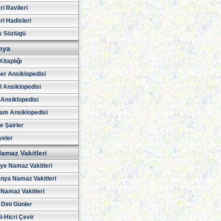
i Ravileri
i Hadisleri
s Sözlügü
hya
Kitaplığı
er Ansiklopedisi
l Ansiklopedisi
 Ansiklopedisi
am Ansiklopedisi
ve Şairler
yeler
amaz Vakitleri
iye Namaz Vakitleri
nya Namaz Vakitleri
Namaz Vakitleri
 Dini Günler
i-Hicri Çevir