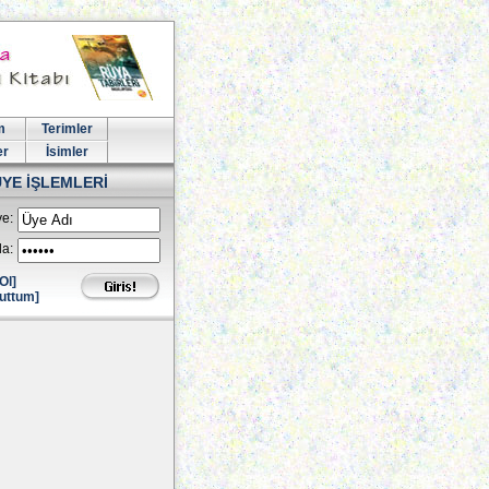
m
Terimler
er
İsimler
ÜYE İŞLEMLERİ
e:
la:
Ol]
uttum]