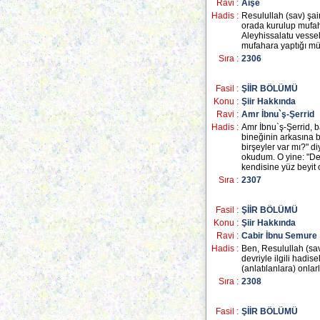
Ravi :
Aişe
Hadis :
Resulullah (sav) şai
orada kurulup mufah
Aleyhissalatu vessel
mufahara yaptığı mü
Sıra :
2306
Fasil :
ŞİİR BÖLÜMÜ
Konu :
Şiir Hakkında
Ravi :
Amr İbnu`ş-Şerrid
Hadis :
Amr İbnu`ş-Şerrid, b
bineğinin arkasına b
birşeyler var mı?" di
okudum. O yine: "Dev
kendisine yüz beyit
Sıra :
2307
Fasil :
ŞİİR BÖLÜMÜ
Konu :
Şiir Hakkında
Ravi :
Cabir İbnu Semure
Hadis :
Ben, Resulullah (sav
devriyle ilgili hadis
(anlatılanlara) onla
Sıra :
2308
Fasil :
ŞİİR BÖLÜMÜ