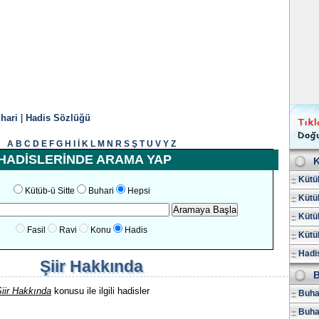
hari
|
Hadis Sözlüğü
A
B
C
D
E
F
G
H
I
İ
K
L
M
N
R
S
Ş
T
U
V
Y
Z
HADİSLERİNDE ARAMA YAP
K
Kütüb
Kütüb-ü Sitte
Buhari
Hepsi
Kütüb
Kütüb
Fasil
Ravi
Konu
Hadis
Kütüb
Hadis
Şiir Hakkında
B
iir Hakkında
konusu ile ilgili hadisler
Buhar
Buha