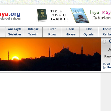
Anasayfa
Kitaplik
Kuran
Hadis
Fıkıh
Foru
Sözlükler
Takvim
Rüya
Hikaye
Oyunlar
Rehb
Üy
Paro
[Üye 
[p.Un