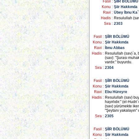
Fasil :
ŞİİR BÖLÜMÜ
Konu :
Şiir Hakkında
Ravi :
Übey İbnu Ka`
Hadis :
Resulullah (sav
Sıra :
2303
Fasil :
ŞİİR BÖLÜMÜ
Konu :
Şiir Hakkında
Ravi :
İbnu Abbas
Hadis :
Resulullah (sav)`a, 
(sav): "Şurası muhak
vardır." buyurdu.
Sıra :
2304
Fasil :
ŞİİR BÖLÜMÜ
Konu :
Şiir Hakkında
Ravi :
Ebu Hüreyre
Hadis :
Resulullah (sav) buy
hayırlıdır." (el-Hudr
(sav) yürümekte iken 
"Şeytanı yakalayın" d
Sıra :
2305
Fasil :
ŞİİR BÖLÜMÜ
Konu :
Şiir Hakkında