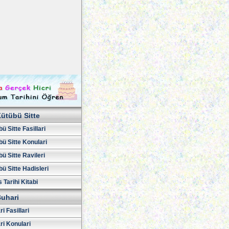
ütübü Sitte
ü Sitte Fasillari
ü Sitte Konulari
ü Sitte Ravileri
ü Sitte Hadisleri
 Tarihi Kitabi
uhari
i Fasillari
ri Konulari