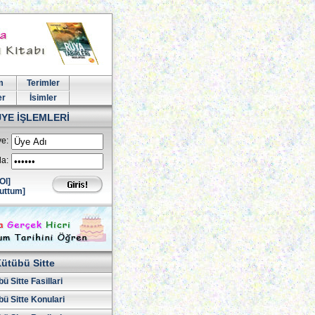
m
Terimler
er
İsimler
ÜYE İŞLEMLERİ
e:
la:
Ol]
uttum]
ütübü Sitte
ü Sitte Fasillari
ü Sitte Konulari