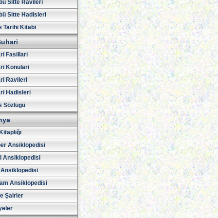
ü Sitte Ravileri
ü Sitte Hadisleri
 Tarihi Kitabi
uhari
i Fasillari
ri Konulari
i Ravileri
i Hadisleri
s Sözlügü
hya
Kitaplığı
er Ansiklopedisi
l Ansiklopedisi
 Ansiklopedisi
am Ansiklopedisi
ve Şairler
yeler