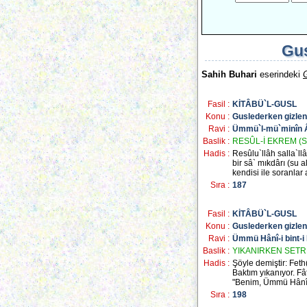
Gus
Sahih Buhari
eserindeki
Fasil :
KİTÂBÜ`L-GUSL
Konu :
Guslederken gizle
Ravi :
Ümmü`l-mü`minîn 
Baslik :
RESÛL-İ EKREM (S
Hadis :
Resûlu`llâh salla`ll
bir sâ` mıkdârı (su a
kendisi ile soranlar
Sıra :
187
Fasil :
KİTÂBÜ`L-GUSL
Konu :
Guslederken gizle
Ravi :
Ümmü Hânî-i bint-i 
Baslik :
YIKANIRKEN SETR
Hadis :
Şöyle demiştir: Feth
Baktım yıkanıyor. Fâ
"Benim, Ümmü Hânî"
Sıra :
198