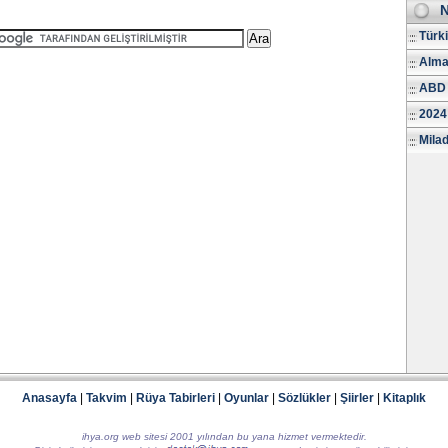
N
Türk
Alma
ABD 
2024
Milad
Anasayfa
|
Takvim
|
Rüya Tabirleri
|
Oyunlar
|
Sözlükler
|
Şiirler
|
Kitaplık
ihya.org web sitesi 2001 yılından bu yana hizmet vermektedir.