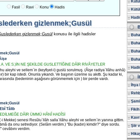
Kütüb
Fasil
Ravi
Konu
Hadis
Kütüb
Hadis
lederken gizlenmek;Gusül
B
Guslederken gizlenmek;Gusül
konusu ile ilgili hadisler
Buhar
Buha
Buhar
nmek;Gusül
Âişe
Buhar
.A. VE S.)İN NE ŞEKİLDE GUSLETTİĞİNE DÂİR RİVÂYETLER
Hadi
âhu aleyhi ve sellem`in (keyfiyet-i) guslü sorulmuş. (Âişe radiya`llâhu anhâ)
lır) bir kap istedi. Onunla yıkandı. Ve başının üzerine su akıttı. Şu kadar ki,
İ
 arasında (bedeninin aşağısını görünmemek için ) bir perde vardı.
İhya 
Rehb
Şami
nmek;Gusül
Ebî Tâlib
Fikih
EDİLMEĞE DÂİR ÜMMÜ HÂNÎ HADÎSİ
Kavr
(-i Mekke) senesi Resûlu`llâh salla`llâhu aleyhi ve sellem`in yanına gittim.
tımâ da onu setrediyor. (Selâm verdim.) "Bu (kadın) kimdir?" diye sordu.
Şiir 
 cevâbını verdim.
Hika