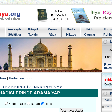
Anasayfa
Kitaplik
Kuran
Hadis
Fıkıh
Foru
Sözlükler
Takvim
Rüya
Hikaye
Oyunlar
Rehb
Üy
Paro
[Üye 
[p.Un
hari
|
Hadis Sözlüğü
A
B
C
D
E
F
G
H
I
İ
K
L
M
N
R
S
Ş
T
U
V
Y
Z
HADİSLERİNDE ARAMA YAP
K
Kütüb
Kütüb-ü Sitte
Buhari
Hepsi
Kütüb